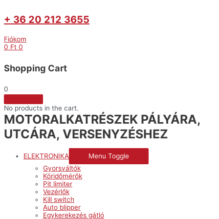
+ 36 20 212 3655
Fiókom
0
Ft
0
Shopping Cart
0
No products in the cart.
MOTORALKATRÉSZEK PÁLYÁRA,
UTCÁRA, VERSENYZÉSHEZ
ELEKTRONIKA
Menu Toggle
Gyorsváltók
Köridőmérők
Pit limiter
Vezérlők
Kill switch
Auto blipper
Egykerekezés gátló