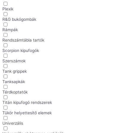
Plexik
R&G bukógombák
Rámpák
Rendszámtábla tartók
Scorpion kipufogók
Szerszámok
Tank grippek
Tanksapkák
Térdkoptatók
Titán kipufogó rendszerek
Tükör helyettesítő elemek
Univerzális