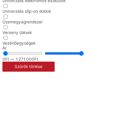
Univerzális elektromos eszközök
Univerzális slip-on dobok
Üzemegyagrendszer
Verseny ülések
Vezérlőegységek
Ár
0
Ft
—
1.271.000
Ft
Szűrők törlése