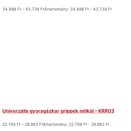
34.988
Ft
–
43.738
Ft
Ártartomány: 34.988 Ft - 43.738 Ft
Univerzális gyorsgázkar grippek nélkül – KRR03
22.798
Ft
–
28.892
Ft
Ártartomány: 22.798 Ft - 28.892 Ft