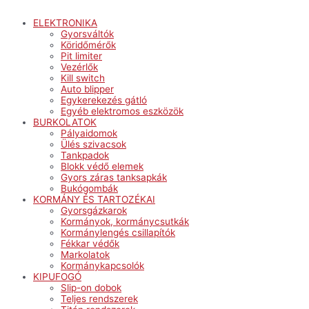
ELEKTRONIKA
Gyorsváltók
Köridőmérők
Pit limiter
Vezérlők
Kill switch
Auto blipper
Egykerekezés gátló
Egyéb elektromos eszközök
BURKOLATOK
Pályaidomok
Ülés szivacsok
Tankpadok
Blokk védő elemek
Gyors záras tanksapkák
Bukógombák
KORMÁNY ÉS TARTOZÉKAI
Gyorsgázkarok
Kormányok, kormánycsutkák
Kormánylengés csillapítók
Fékkar védők
Markolatok
Kormánykapcsolók
KIPUFOGÓ
Slip-on dobok
Teljes rendszerek