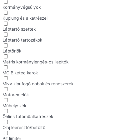
Kormányvégsúlyok
Kuplung és alkatrészei
Lábtartó szettek
Lábtartó tartozékok
Lábtörlők
Matris kormánylengés-csillapítók
MG Biketec karok
Mivv kipufogó dobok és rendszerek
Motoremelők
Műhelyszék
Öhlins futóműalkatrészek
Olaj leeresztő/betöltő
Pit limiter