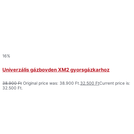
16%
Univerzális gázbovden XM2 gyorsgázkarhoz
38.900
Ft
Original price was: 38.900 Ft.
32.500
Ft
Current price is:
32.500 Ft.