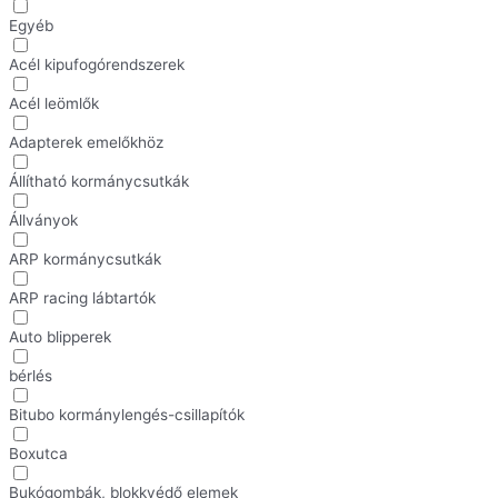
Egyéb
Acél kipufogórendszerek
Acél leömlők
Adapterek emelőkhöz
Állítható kormánycsutkák
Állványok
ARP kormánycsutkák
ARP racing lábtartók
Auto blipperek
bérlés
Bitubo kormánylengés-csillapítók
Boxutca
Bukógombák, blokkvédő elemek