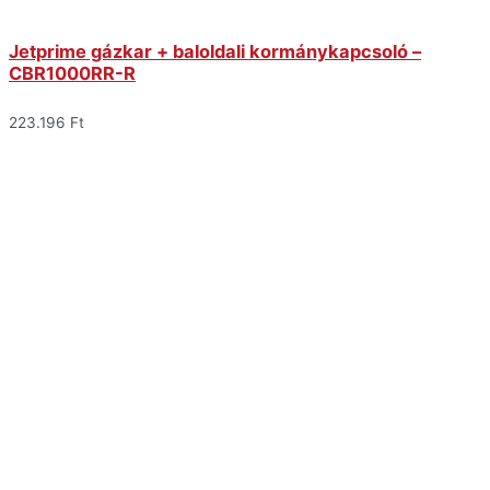
Jetprime gázkar + baloldali kormánykapcsoló –
CBR1000RR-R
223.196
Ft