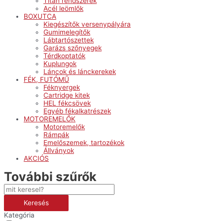
Titán rendszerek
Acél leömlők
BOXUTCA
Kiegészítők versenypályára
Gumimelegítők
Lábtartószettek
Garázs szőnyegek
Térdkoptatók
Kuplungok
Láncok és lánckerekek
FÉK, FUTÓMŰ
Féknyergek
Cartridge kitek
HEL fékcsövek
Egyéb fékalkatrészek
MOTOREMELŐK
Motoremelők
Rámpák
Emelőszemek, tartozékok
Állványok
AKCIÓS
További szűrők
Keresés
Kategória