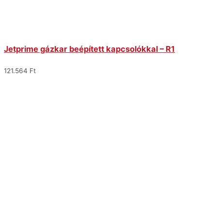
Jetprime gázkar beépített kapcsolókkal – R1
121.564
Ft