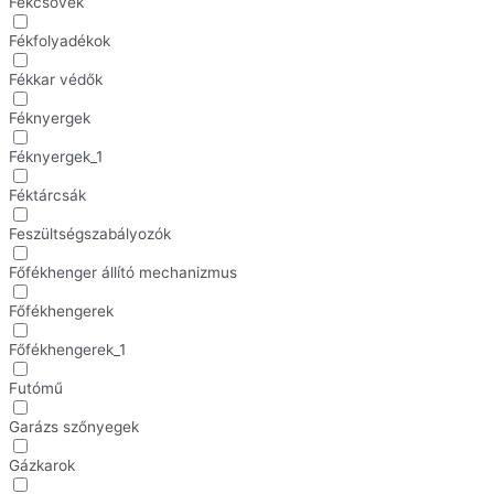
Fékcsövek
Fékfolyadékok
Fékkar védők
Féknyergek
Féknyergek_1
Féktárcsák
Feszültségszabályozók
Főfékhenger állító mechanizmus
Főfékhengerek
Főfékhengerek_1
Futómű
Garázs szőnyegek
Gázkarok