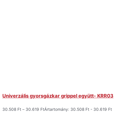
Univerzális gyorsgázkar grippel együtt- KRR03
30.508
Ft
–
30.619
Ft
Ártartomány: 30.508 Ft - 30.619 Ft