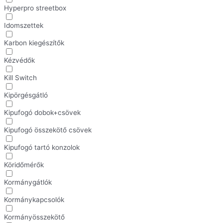
Hyperpro streetbox
Idomszettek
Karbon kiegészítők
Kézvédők
Kill Switch
Kipörgésgátló
Kipufogó dobok+csövek
Kipufogó összekötő csövek
Kipufogó tartó konzolok
Köridőmérők
Kormánygátlók
Kormánykapcsolók
Kormányösszekötő