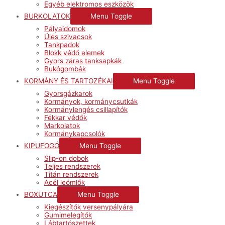
Egyéb elektromos eszközök
BURKOLATOK
Menu Toggle
Pályaidomok
Ülés szivacsok
Tankpadok
Blokk védő elemek
Gyors záras tanksapkák
Bukógombák
KORMÁNY ÉS TARTOZÉKAI
Menu Toggle
Gyorsgázkarok
Kormányok, kormánycsutkák
Kormánylengés csillapítók
Fékkar védők
Markolatok
Kormánykapcsolók
KIPUFOGÓ
Menu Toggle
Slip-on dobok
Teljes rendszerek
Titán rendszerek
Acél leömlők
BOXUTCA
Menu Toggle
Kiegészítők versenypályára
Gumimelegítők
Lábtartószettek