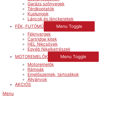
Garázs szőnyegek
Térdkoptatók
Kuplungok
Láncok és lánckerekek
FÉK, FUTÓMŰ
Menu Toggle
Féknyergek
Cartridge kitek
HEL fékcsövek
Egyéb fékalkatrészek
MOTOREMELŐK
Menu Toggle
Motoremelők
Rámpák
Emelőszemek, tartozékok
Állványok
AKCIÓS
Menu