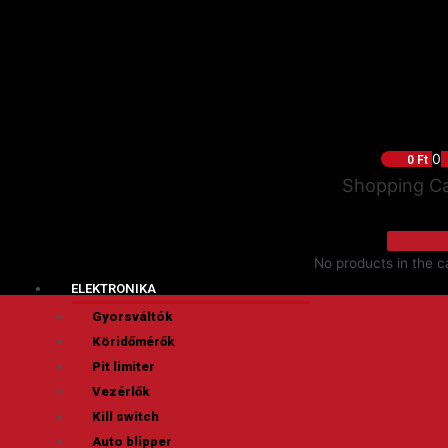
0
0
Ft
Shopping Ca
No products in the ca
ELEKTRONIKA
Gyorsváltók
Köridőmérők
Pit limiter
Vezérlők
Kill switch
Auto blipper