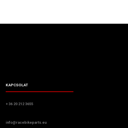
KAPCSOLAT
+ 36 20 212 3655
info@racebikeparts.eu