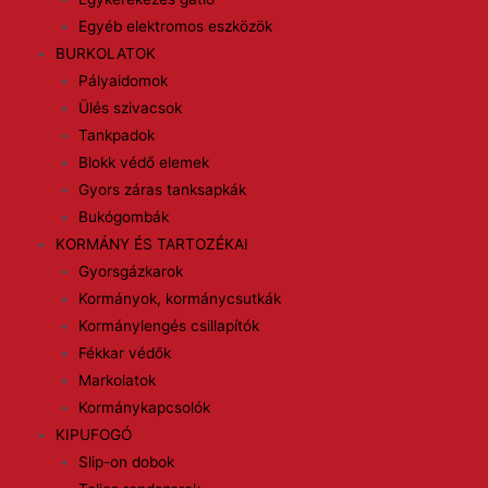
Egyéb elektromos eszközök
BURKOLATOK
Pályaidomok
Ülés szivacsok
Tankpadok
Blokk védő elemek
Gyors záras tanksapkák
Bukógombák
KORMÁNY ÉS TARTOZÉKAI
Gyorsgázkarok
Kormányok, kormánycsutkák
Kormánylengés csillapítók
Fékkar védők
Markolatok
Kormánykapcsolók
KIPUFOGÓ
Slip-on dobok