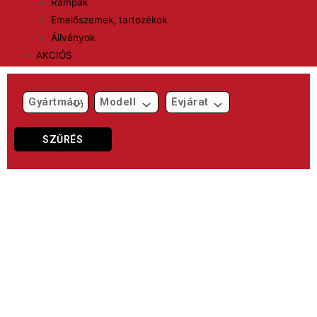
Rámpák
Emelőszemek, tartozékok
Állványok
AKCIÓS
SZŰRÉS