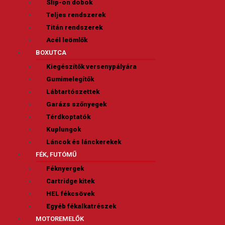
Slip-on dobok
Teljes rendszerek
Titán rendszerek
Acél leömlők
BOXUTCA
Kiegészítők versenypályára
Gumimelegítők
Lábtartószettek
Garázs szőnyegek
Térdkoptatók
Kuplungok
Láncok és lánckerekek
FÉK, FUTÓMŰ
Féknyergek
Cartridge kitek
HEL fékcsövek
Egyéb fékalkatrészek
MOTOREMELŐK