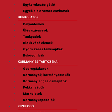
Egykerekezés gátló
Egyéb elektromos eszközök
BURKOLATOK
Pályaidomok
Ülés szivacsok
Tankpadok
Blokk védő elemek
Gyors záras tanksapkák
Bukógombák
KORMÁNY ÉS TARTOZÉKAI
Gyorsgázkarok
Kormányok, kormánycsutkák
Kormánylengés csillapítók
Fékkar védők
Markolatok
Kormánykapcsolók
KIPUFOGÓ