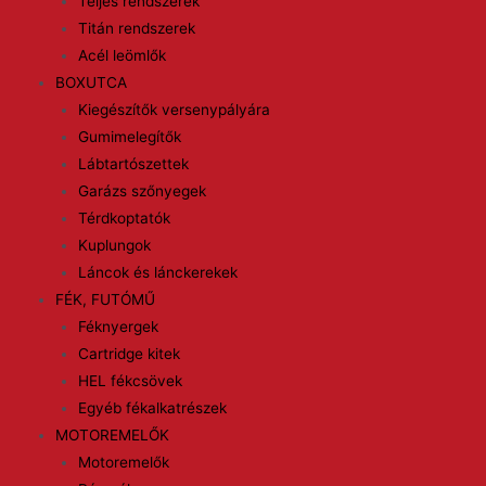
Teljes rendszerek
Titán rendszerek
Acél leömlők
BOXUTCA
Kiegészítők versenypályára
Gumimelegítők
Lábtartószettek
Garázs szőnyegek
Térdkoptatók
Kuplungok
Láncok és lánckerekek
FÉK, FUTÓMŰ
Féknyergek
Cartridge kitek
HEL fékcsövek
Egyéb fékalkatrészek
MOTOREMELŐK
Motoremelők