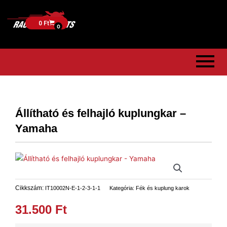
0
Ft
0
Állítható és felhajló kuplungkar –
Yamaha
Cikkszám:
IT10002N-E-1-2-3-1-1
Kategória:
Fék és kuplung karok
31.500
Ft