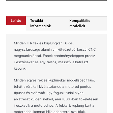
Leírás
További
Kompatibilis
információk
modellek
Minden ITR fék és kuplungkar T6-os,
nagyszilárdságú alumínium-ötvözetből készül CNC
megmunkálással. Ennek eredményeképpen precíz
illesztéseket és egy tartós, masszív alkatrészt
kapunk.
Minden egyes fék és kuplungkar modellspecifikus,
tehát ezért kell kiválasztanod a motorod pontos
típusát és évjáratát. Így fogunk tudni olyan
alkatrészt küldeni neked, ami 100%-ban tökéletesen
illeszkedik a motorodhoz. A fékkart/kuplung kart a
motoroddal kompatibilia adapterrel szállítjuk.