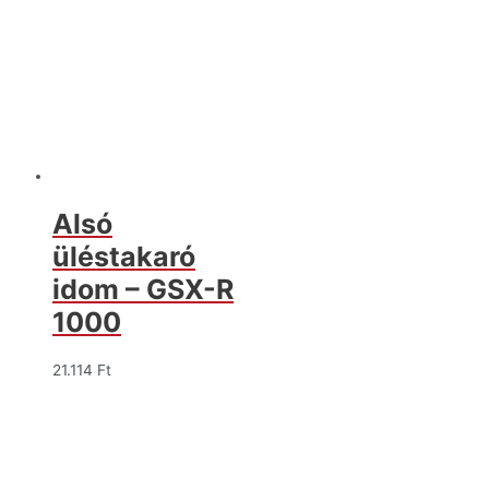
Alsó
üléstakaró
idom – GSX-R
1000
21.114
Ft