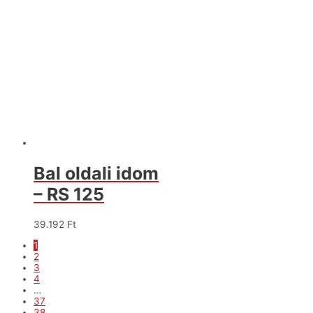
Bal oldali idom
– RS 125
39.192
Ft
1
2
3
4
…
37
38