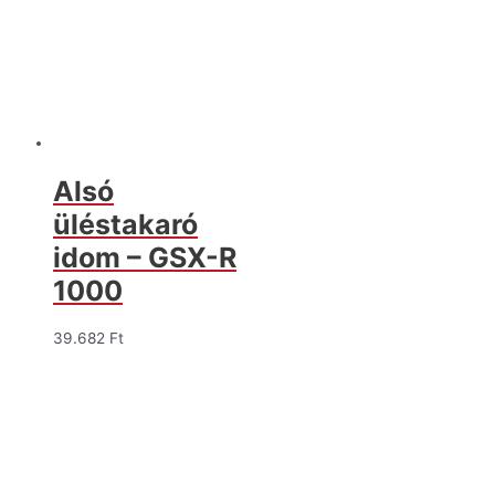
Alsó
üléstakaró
idom – GSX-R
1000
39.682
Ft