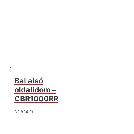
Bal alsó
oldalidom –
CBR1000RR
32.824
Ft