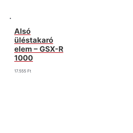
Alsó
üléstakaró
elem – GSX-R
1000
17.555
Ft