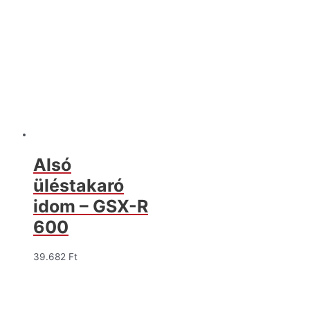
Alsó
üléstakaró
idom – GSX-R
600
39.682
Ft