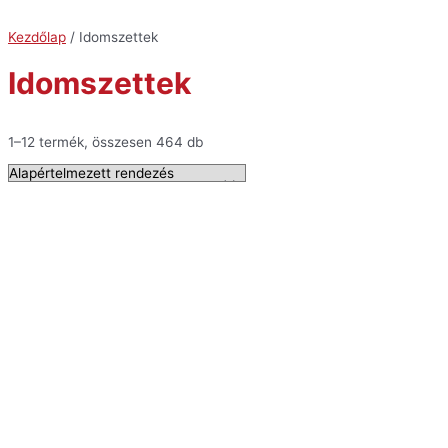
Skip
to
Kezdőlap
/ Idomszettek
content
Idomszettek
1–12 termék, összesen 464 db