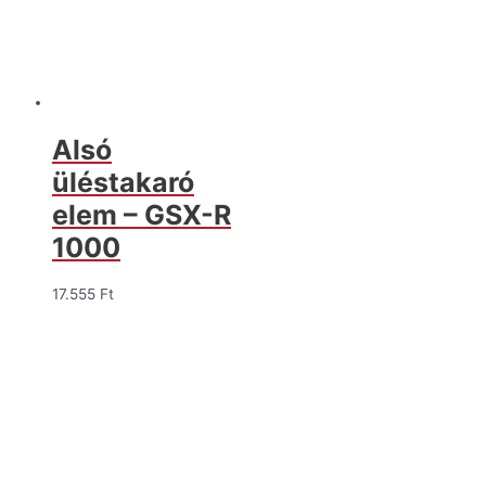
Alsó
üléstakaró
elem – GSX-R
1000
17.555
Ft