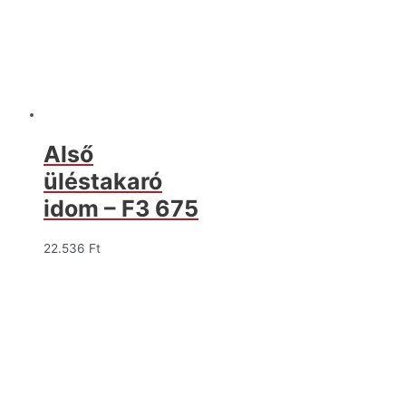
Alső
üléstakaró
idom – F3 675
22.536
Ft