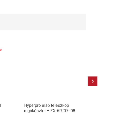
K
1
Hyperpro első teleszkóp
Tank bor
rugókészlet – ZX-6R ’07-’08
’05-’06