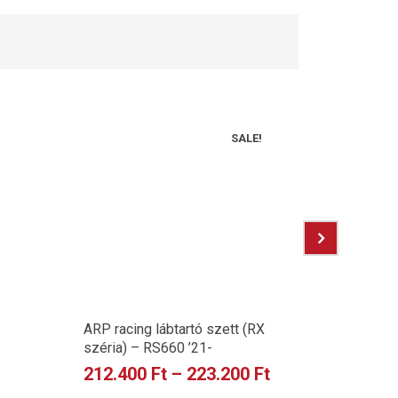
SALE!
ARP racing lábtartó szett (RX
Hyperpro
széria) – RS660 ’21-
rugókész
212.400
Ft
–
223.200
Ft
67.000