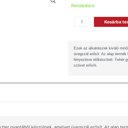
Rendelésre
Kosárba t
Ezek az alkatrészek kiváló minő
üvegszál erősít. Az alap termék
fényezésre előkészített. Fehér gy
szövet erősíti.
szter gyantából készülnek, amelyet üvegszál erősít. Az alap te