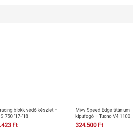
racing blokk védő készlet –
Mivv Speed Edge titánium
S 750 ’17-’18
kipufogó – Tuono V4 1100
.423
Ft
324.500
Ft