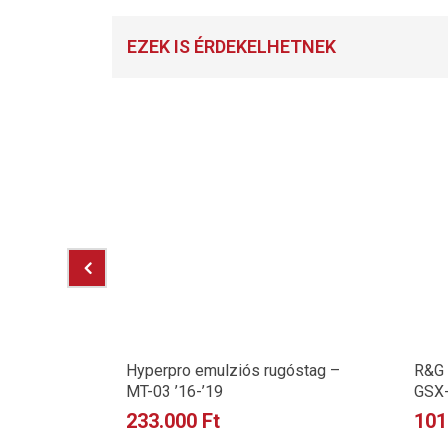
EZEK IS ÉRDEKELHETNEK
BR1000RR
Hyperpro emulziós rugóstag –
R&G 
MT-03 ’16-’19
GSX-
233.000
Ft
101