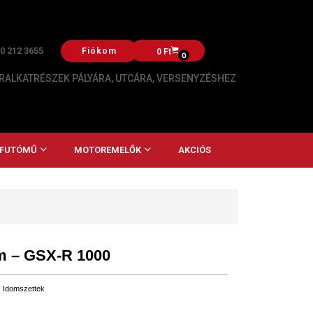
20 212 3655
Fiókom
0
Ft
0
ALKATRÉSZEK PÁLYÁRA, UTCÁRA, VERSENYZÉSHEZ
, FUTÓMŰ
MOTOREMELŐK
AKCIÓS
om – GSX-R 1000
:
Idomszettek