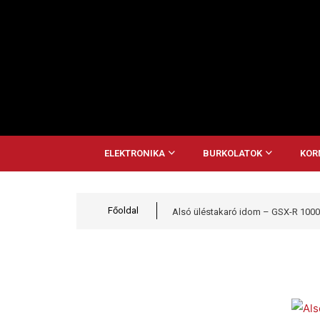
ELEKTRONIKA
BURKOLATOK
KOR
Főoldal
Alsó üléstakaró idom – GSX-R 1000