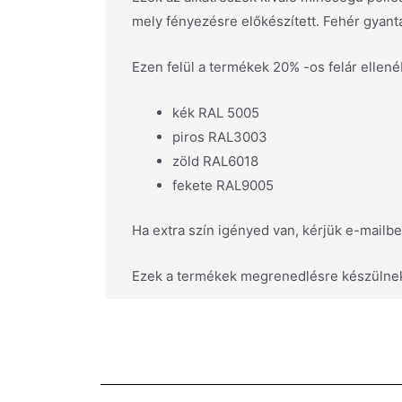
mely fényezésre előkészített. Fehér gyantáv
Ezen felül a termékek 20% -os felár ellen
kék RAL 5005
piros RAL3003
zöld RAL6018
fekete RAL9005
Ha extra szín igényed van, kérjük e-mailbe
Ezek a termékek megrenedlésre készülnek, 