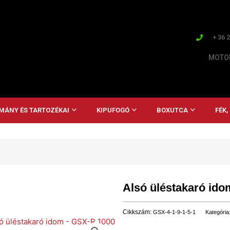
+ 36 
MOTOR
MÁNY ÉS TARTOZÉKAI
KIPUFOGÓ
BOXUTCA
FÉK
Alsó üléstakaró id
Cikkszám:
GSX-4-1-9-1-5-1
Kategória