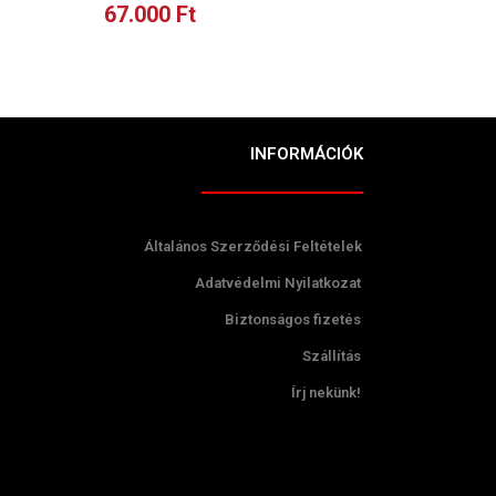
67.000
Ft
23.000
INFORMÁCIÓK
Általános Szerződési Feltételek
Adatvédelmi Nyilatkozat
Biztonságos fizetés
Szállítás
Írj nekünk!