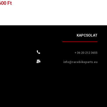
600
Ft
KAPCSOLAT
+ 36 20 212 3655
info@racebikeparts.eu