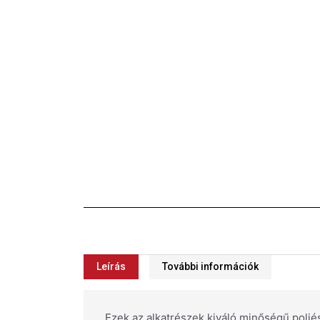
Leírás
További információk
Ezek az alkatrészek kiváló minőségű polié