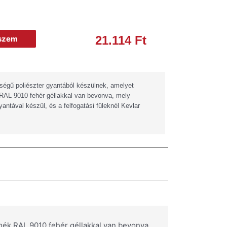
21.114
Ft
eszem
ségű poliészter gyantából készülnek, amelyet
 RAL 9010 fehér géllakkal van bevonva, mely
antával készül, és a felfogatási füleknél Kevlar
rmék RAL 9010 fehér géllakkal van bevonva,