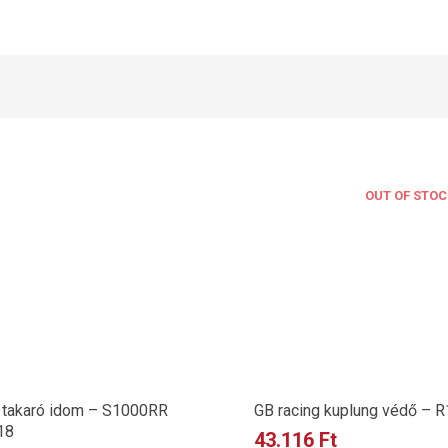
OUT OF STOC
 takaró idom – S1000RR
GB racing kuplung védő – R
’18
43.116
Ft