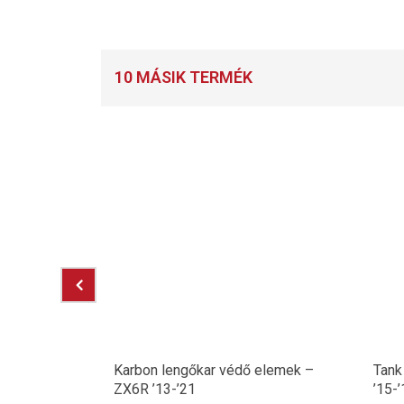
10 MÁSIK TERMÉK
plungkar –
Karbon lengőkar védő elemek –
Tank
ZX6R ’13-’21
’15-