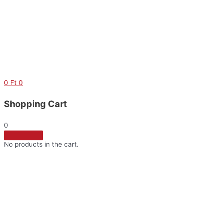
Skip
to
content
0
Ft
0
Shopping Cart
0
No products in the cart.