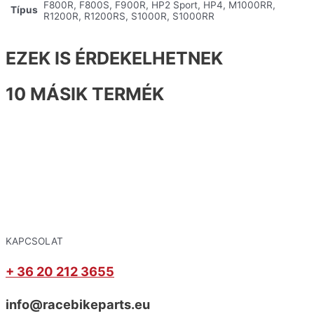
F800R, F800S, F900R, HP2 Sport, HP4, M1000RR,
Típus
R1200R, R1200RS, S1000R, S1000RR
EZEK IS ÉRDEKELHETNEK
10 MÁSIK TERMÉK
KAPCSOLAT
+ 36 20 212 3655
info@racebikeparts.eu