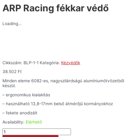
ARP Racing fékkar védő
Loading...
Cikkszám:
BLP-1-1
Kategória:
Kézvédők
38.502
Ft
Minden eleme 6082-es, nagyszilárdságú alumíniumötvözetből
készül.
– ergonomikus kialakítás
– használható 13,8-17mm belső átmérőjű kormányokhoz
– fekete anodizált
Availability:
Elérhető
ARP
Racing