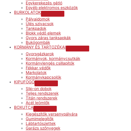
Egykerekezés gátló
Egyéb elektromos eszközök
BURKOLATOK
Menu
Pályaidomok
Toggle
Ülés szivacsok
Tankpadok
Blokk védő elemek
Gyors záras tanksapkák
Bukógombák
KORMÁNY ÉS TARTOZÉKAI
Menu
Gyorsgázkarok
Toggle
Kormányok, kormánycsutkák
Kormánylengés csillapítók
Fékkar védők
Markolatok
Kormánykapcsolók
KIPUFOGÓ
Menu
Slip-on dobok
Toggle
Teljes rendszerek
Titán rendszerek
Acél leömlők
BOXUTCA
Menu
Kiegészítők versenypályára
Toggle
Gumimelegítők
Lábtartószettek
Garázs szőnyegek