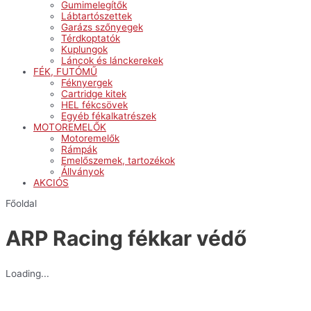
Gumimelegítők
Lábtartószettek
Garázs szőnyegek
Térdkoptatók
Kuplungok
Láncok és lánckerekek
FÉK, FUTÓMŰ
Féknyergek
Cartridge kitek
HEL fékcsövek
Egyéb fékalkatrészek
MOTOREMELŐK
Motoremelők
Rámpák
Emelőszemek, tartozékok
Állványok
AKCIÓS
Főoldal
ARP Racing fékkar védő
Loading...