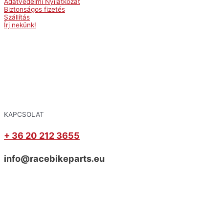
Adatvédelmi Nyilatkozat
Biztonságos fizetés
Szállítás
Írj nekünk!
KAPCSOLAT
+ 36 20 212 3655
info@racebikeparts.eu