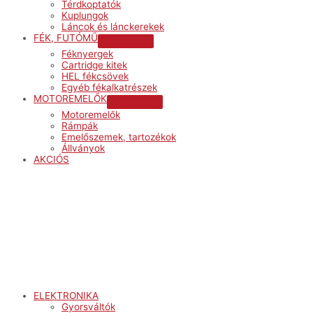
Térdkoptatók
Kuplungok
Láncok és lánckerekek
FÉK, FUTÓMŰ
Menu
Féknyergek
Toggle
Cartridge kitek
HEL fékcsövek
Egyéb fékalkatrészek
MOTOREMELŐK
Menu
Motoremelők
Toggle
Rámpák
Emelőszemek, tartozékok
Állványok
AKCIÓS
Menu
ELEKTRONIKA
Gyorsváltók