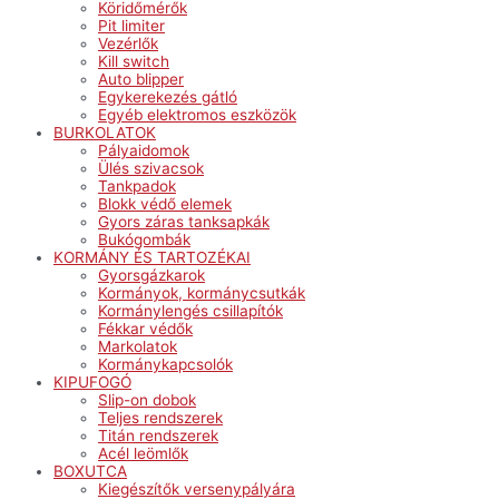
Köridőmérők
Pit limiter
Vezérlők
Kill switch
Auto blipper
Egykerekezés gátló
Egyéb elektromos eszközök
BURKOLATOK
Pályaidomok
Ülés szivacsok
Tankpadok
Blokk védő elemek
Gyors záras tanksapkák
Bukógombák
KORMÁNY ÉS TARTOZÉKAI
Gyorsgázkarok
Kormányok, kormánycsutkák
Kormánylengés csillapítók
Fékkar védők
Markolatok
Kormánykapcsolók
KIPUFOGÓ
Slip-on dobok
Teljes rendszerek
Titán rendszerek
Acél leömlők
BOXUTCA
Kiegészítők versenypályára