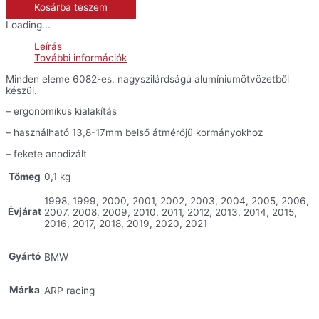
Kosárba teszem
fékkar
védő
Loading...
mennyiség
Leírás
További információk
Minden eleme 6082-es, nagyszilárdságú alumíniumötvözetből
készül.
– ergonomikus kialakítás
– használható 13,8-17mm belső átmérőjű kormányokhoz
– fekete anodizált
Tömeg
0,1 kg
1998, 1999, 2000, 2001, 2002, 2003, 2004, 2005, 2006,
Évjárat
2007, 2008, 2009, 2010, 2011, 2012, 2013, 2014, 2015,
2016, 2017, 2018, 2019, 2020, 2021
Gyártó
BMW
Márka
ARP racing