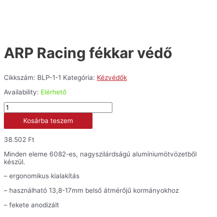
ARP Racing fékkar védő
Cikkszám:
BLP-1-1
Kategória:
Kézvédők
Availability:
Elérhető
ARP
Racing
Kosárba teszem
fékkar
védő
mennyiség
38.502
Ft
Minden eleme 6082-es, nagyszilárdságú alumíniumötvözetből
készül.
– ergonomikus kialakítás
– használható 13,8-17mm belső átmérőjű kormányokhoz
– fekete anodizált