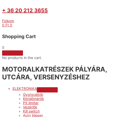
+ 36 20 212 3655
Fiókom
0
Ft
0
Shopping Cart
0
No products in the cart.
MOTORALKATRÉSZEK PÁLYÁRA,
UTCÁRA, VERSENYZÉSHEZ
ELEKTRONIKA
Menu
Gyorsváltók
Toggle
Köridőmérők
Pit limiter
Vezérlők
Kill switch
Auto blipper