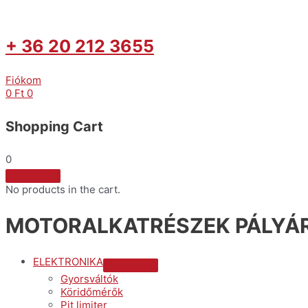
+ 36 20 212 3655
Fiókom
0
Ft
0
Shopping Cart
0
No products in the cart.
MOTORALKATRÉSZEK PÁLYÁR
ELEKTRONIKA
Menu
Gyorsváltók
Toggle
Köridőmérők
Pit limiter