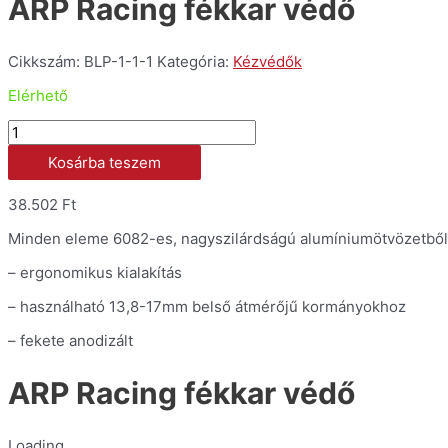
ARP Racing fékkar védő
Cikkszám:
BLP-1-1-1
Kategória:
Kézvédők
Elérhető
ARP
Racing
Kosárba teszem
fékkar
védő
mennyiség
38.502
Ft
Minden eleme 6082-es, nagyszilárdságú alumíniumötvözetből
– ergonomikus kialakítás
– használható 13,8-17mm belső átmérőjű kormányokhoz
– fekete anodizált
ARP Racing fékkar védő
Loading...