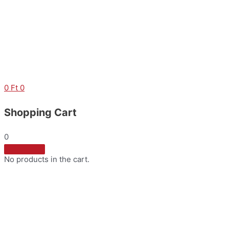
Skip
to
content
0
Ft
0
Shopping Cart
0
No products in the cart.