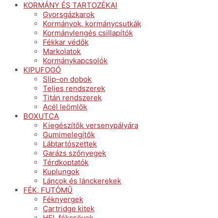
KORMÁNY ÉS TARTOZÉKAI
Gyorsgázkarok
Kormányok, kormánycsutkák
Kormánylengés csillapítók
Fékkar védők
Markolatok
Kormánykapcsolók
KIPUFOGÓ
Slip-on dobok
Teljes rendszerek
Titán rendszerek
Acél leömlők
BOXUTCA
Kiegészítők versenypályára
Gumimelegítők
Lábtartószettek
Garázs szőnyegek
Térdkoptatók
Kuplungok
Láncok és lánckerekek
FÉK, FUTÓMŰ
Féknyergek
Cartridge kitek
HEL fékcsövek