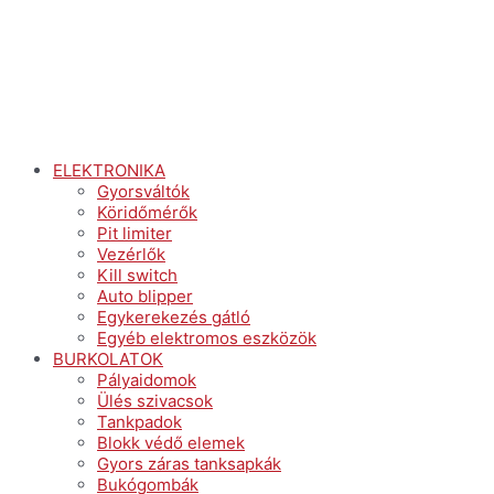
ELEKTRONIKA
Gyorsváltók
Köridőmérők
Pit limiter
Vezérlők
Kill switch
Auto blipper
Egykerekezés gátló
Egyéb elektromos eszközök
BURKOLATOK
Pályaidomok
Ülés szivacsok
Tankpadok
Blokk védő elemek
Gyors záras tanksapkák
Bukógombák