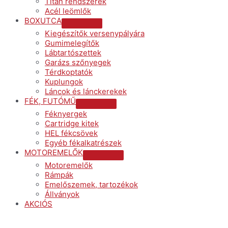
Titán rendszerek
Acél leömlők
BOXUTCA
Menu
Kiegészítők versenypályára
Toggle
Gumimelegítők
Lábtartószettek
Garázs szőnyegek
Térdkoptatók
Kuplungok
Láncok és lánckerekek
FÉK, FUTÓMŰ
Menu
Féknyergek
Toggle
Cartridge kitek
HEL fékcsövek
Egyéb fékalkatrészek
MOTOREMELŐK
Menu
Motoremelők
Toggle
Rámpák
Emelőszemek, tartozékok
Állványok
AKCIÓS
Menu