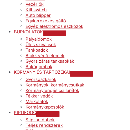
Vezérlők
Kill switch
Auto blipper
Egykerekezés gátló
Egyéb elektromos eszközök
BURKOLATOK
Menu
Pályaidomok
Toggle
Ülés szivacsok
Tankpadok
Blokk védő elemek
Gyors záras tanksapkák
Bukógombák
KORMÁNY ÉS TARTOZÉKAI
Menu
Gyorsgázkarok
Toggle
Kormányok, kormánycsutkák
Kormánylengés csillapítók
Fékkar védők
Markolatok
Kormánykapcsolók
KIPUFOGÓ
Menu
Slip-on dobok
Toggle
Teljes rendszerek