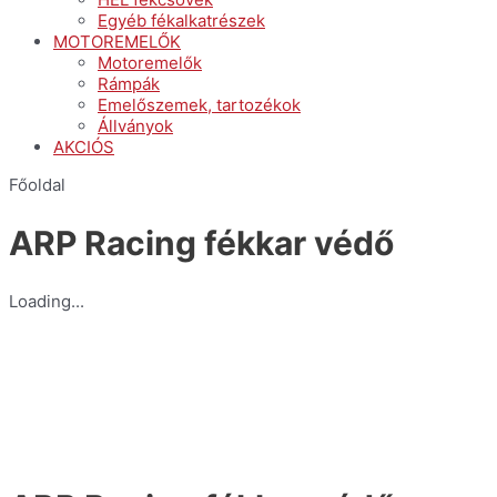
Egyéb fékalkatrészek
MOTOREMELŐK
Motoremelők
Rámpák
Emelőszemek, tartozékok
Állványok
AKCIÓS
Főoldal
ARP Racing fékkar védő
Loading...