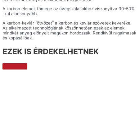
A karbon elemek tömege az üvegszálasokhoz viszonyítva 30-50%
-kal alacsonyabb.
A karbon-kevlár “ötvözet” a karbon és kevlár szövetek keveréke.
Az alkalmazott technológiának köszönhetően ezek az elemek
mindkét anyag előnyeit magukon hordozzák. Rendkívül rugalmasak
és kopásállóak.
EZEK IS ÉRDEKELHETNEK