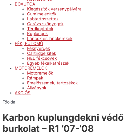
BOXUTCA
Kiegészítők versenypályára
Gumimelegítők
Lábtartószettek
Garázs szőnyegek
Térdkoptatók
Kuplungok
Láncok és lánckerekek
FÉK, FUTÓMŰ
Féknyergek
Cartridge kitek
HEL fékcsövek
Egyéb fékalkatrészek
MOTOREMELŐK
Motoremelők
Rámpák
Emelőszemek, tartozékok
Állványok
AKCIÓS
Főoldal
Karbon kuplungdekni védő
burkolat – R1 ’07-’08