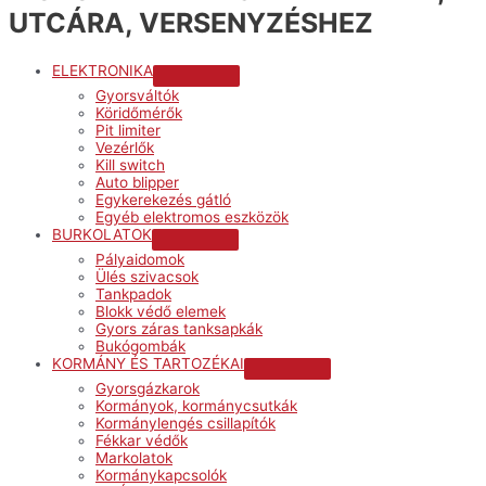
UTCÁRA, VERSENYZÉSHEZ
ELEKTRONIKA
Menu
Gyorsváltók
Toggle
Köridőmérők
Pit limiter
Vezérlők
Kill switch
Auto blipper
Egykerekezés gátló
Egyéb elektromos eszközök
BURKOLATOK
Menu
Pályaidomok
Toggle
Ülés szivacsok
Tankpadok
Blokk védő elemek
Gyors záras tanksapkák
Bukógombák
KORMÁNY ÉS TARTOZÉKAI
Menu
Gyorsgázkarok
Toggle
Kormányok, kormánycsutkák
Kormánylengés csillapítók
Fékkar védők
Markolatok
Kormánykapcsolók