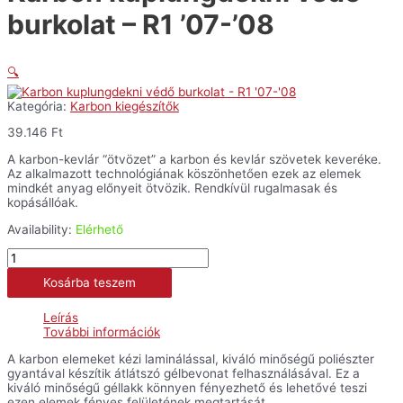
burkolat – R1 ’07-’08
🔍
Kategória:
Karbon kiegészítők
39.146
Ft
A karbon-kevlár “ötvözet” a karbon és kevlár szövetek keveréke.
Az alkalmazott technológiának köszönhetően ezek az elemek
mindkét anyag előnyeit ötvözik. Rendkívül rugalmasak és
kopásállóak.
Availability:
Elérhető
Karbon
kuplungdekni
Kosárba teszem
védő
burkolat
-
Leírás
R1
További információk
'07-
'08
A karbon elemeket kézi laminálással, kiváló minőségű poliészter
mennyiség
gyantával készítik átlátszó gélbevonat felhasználásával. Ez a
kiváló minőségű géllakk könnyen fényezhető és lehetővé teszi
ezen elemek fényes felületének megtartását.