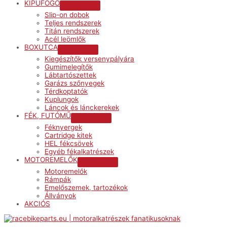
KIPUFOGÓ
Menu
Slip-on dobok
Toggle
Teljes rendszerek
Titán rendszerek
Acél leömlők
BOXUTCA
Menu
Kiegészítők versenypályára
Toggle
Gumimelegítők
Lábtartószettek
Garázs szőnyegek
Térdkoptatók
Kuplungok
Láncok és lánckerekek
FÉK, FUTÓMŰ
Menu
Féknyergek
Toggle
Cartridge kitek
HEL fékcsövek
Egyéb fékalkatrészek
MOTOREMELŐK
Menu
Motoremelők
Toggle
Rámpák
Emelőszemek, tartozékok
Állványok
AKCIÓS
Menu