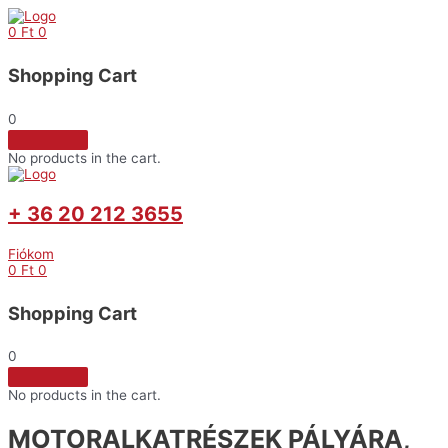
Skip
to
0
Ft
0
content
Shopping Cart
0
No products in the cart.
+ 36 20 212 3655
Fiókom
0
Ft
0
Shopping Cart
0
No products in the cart.
MOTORALKATRÉSZEK PÁLYÁRA,