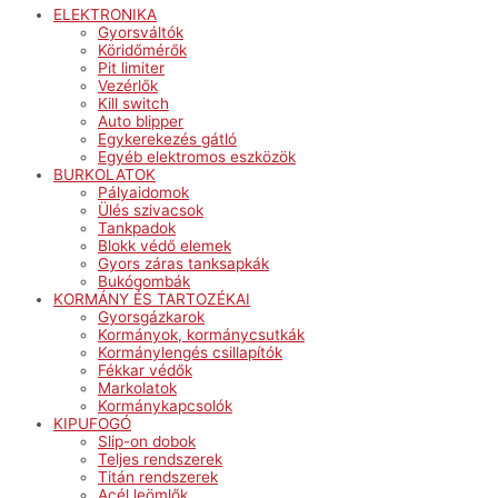
ELEKTRONIKA
Gyorsváltók
Köridőmérők
Pit limiter
Vezérlők
Kill switch
Auto blipper
Egykerekezés gátló
Egyéb elektromos eszközök
BURKOLATOK
Pályaidomok
Ülés szivacsok
Tankpadok
Blokk védő elemek
Gyors záras tanksapkák
Bukógombák
KORMÁNY ÉS TARTOZÉKAI
Gyorsgázkarok
Kormányok, kormánycsutkák
Kormánylengés csillapítók
Fékkar védők
Markolatok
Kormánykapcsolók
KIPUFOGÓ
Slip-on dobok
Teljes rendszerek
Titán rendszerek
Acél leömlők