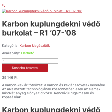
🔍
Karbon kuplungdekni védő
burkolat – R1 ’07-’08
Kategória:
Karbon kiegészítők
Availability:
Elérhető
Karbon
kuplungdekni
Kosárba teszem
védő
burkolat
-
39.146
Ft
R1
'07-
A karbon-kevlár “ötvözet” a karbon és kevlár szövetek keveréke.
'08
Az alkalmazott technológiának köszönhetően ezek az elemek
mennyiség
mindkét anyag előnyeit ötvözik. Rendkívül rugalmasak és
kopásállóak.
Karbon kuplungdekni védő