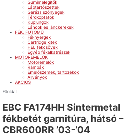
Gumimelegítők
Lábtartószettek
Garázs szőnyegek
Térdkoptatók
Kuplungok
Láncok és lánckerekek
FÉK, FUTÓMŰ
Féknyergek
Cartridge kitek
HEL fékcsövek
Egyéb fékalkatrészek
MOTOREMELŐK
Motoremelők
Rámpák
Emelőszemek, tartozékok
Állványok
AKCIÓS
Főoldal
EBC FA174HH Sintermetal
fékbetét garnitúra, hátsó –
CBR600RR ’03-’04