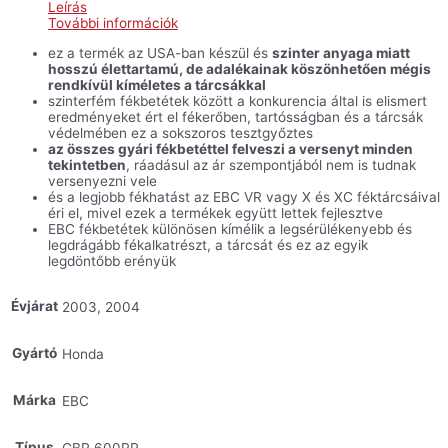
hátsó
Leírás
-
További információk
CBR600RR
'03-
ez a termék az USA-ban készül és
szinter anyaga miatt
'04
hosszú élettartamú, de adalékainak köszönhetően mégis
mennyiség
rendkívül kíméletes a tárcsákkal
szinterfém fékbetétek között a konkurencia által is elismert
eredményeket ért el fékerőben, tartósságban és a tárcsák
védelmében ez a sokszoros tesztgyőztes
az összes gyári fékbetéttel felveszi a versenyt minden
tekintetben
, ráadásul az ár szempontjából nem is tudnak
versenyezni vele
és a legjobb fékhatást az EBC VR vagy X és XC féktárcsáival
éri el, mivel ezek a termékek együtt lettek fejlesztve
EBC fékbetétek különösen kímélik a legsérülékenyebb és
legdrágább fékalkatrészt, a tárcsát és ez az egyik
legdöntőbb erényük
Évjárat
2003, 2004
Gyártó
Honda
Márka
EBC
Típus
CBR 600RR