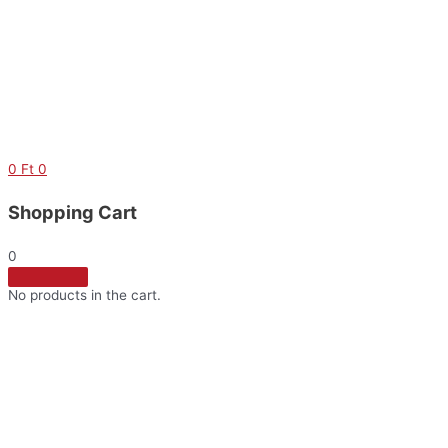
Skip
to
content
0
Ft
0
Shopping Cart
0
No products in the cart.