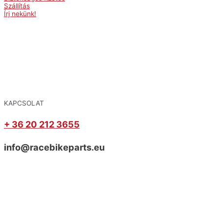
Szállítás
Írj nekünk!
KAPCSOLAT
+ 36 20 212 3655
info@racebikeparts.eu