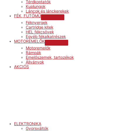
Térdkoptatók
Kuplungok
Láncok és lánckerekek
FÉK, FUTÓMŰ
Menu
Féknyergek
Toggle
Cartridge kitek
HEL fékcsövek
Egyéb fékalkatrészek
MOTOREMELŐK
Menu
Motoremelők
Toggle
Rámpák
Emelőszemek, tartozékok
Állványok
AKCIÓS
Menu
ELEKTRONIKA
Gyorsváltók