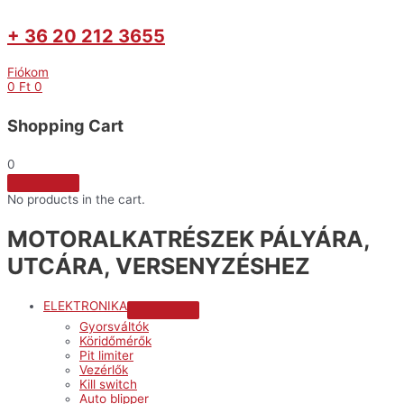
+ 36 20 212 3655
Fiókom
0
Ft
0
Shopping Cart
0
No products in the cart.
MOTORALKATRÉSZEK PÁLYÁRA,
UTCÁRA, VERSENYZÉSHEZ
ELEKTRONIKA
Menu
Gyorsváltók
Toggle
Köridőmérők
Pit limiter
Vezérlők
Kill switch
Auto blipper