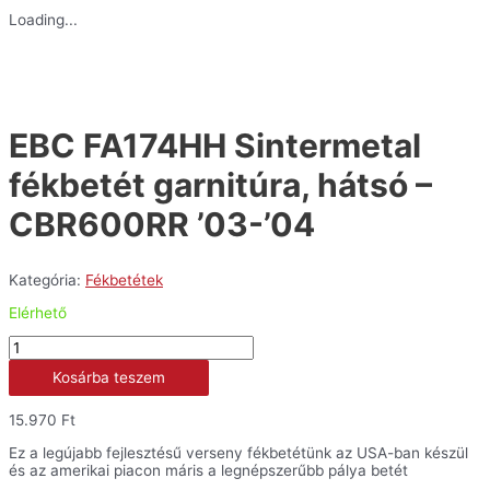
Loading...
EBC FA174HH Sintermetal
fékbetét garnitúra, hátsó –
CBR600RR ’03-’04
Kategória:
Fékbetétek
Elérhető
EBC
FA174HH
Kosárba teszem
Sintermetal
fékbetét
garnitúra,
15.970
Ft
hátsó
-
Ez a legújabb fejlesztésű verseny fékbetétünk az USA-ban készül
CBR600RR
és az amerikai piacon máris a legnépszerűbb pálya betét
'03-