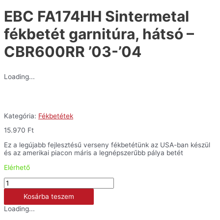
'04
EBC FA174HH Sintermetal
mennyiség
fékbetét garnitúra, hátsó –
CBR600RR ’03-’04
Loading...
Kategória:
Fékbetétek
15.970
Ft
Ez a legújabb fejlesztésű verseny fékbetétünk az USA-ban készül
és az amerikai piacon máris a legnépszerűbb pálya betét
Elérhető
EBC
FA174HH
Kosárba teszem
Sintermetal
fékbetét
Loading...
garnitúra,