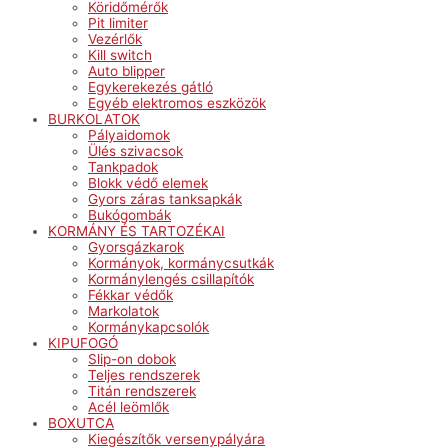
Köridőmérők
Pit limiter
Vezérlők
Kill switch
Auto blipper
Egykerekezés gátló
Egyéb elektromos eszközök
BURKOLATOK
Pályaidomok
Ülés szivacsok
Tankpadok
Blokk védő elemek
Gyors záras tanksapkák
Bukógombák
KORMÁNY ÉS TARTOZÉKAI
Gyorsgázkarok
Kormányok, kormánycsutkák
Kormánylengés csillapítók
Fékkar védők
Markolatok
Kormánykapcsolók
KIPUFOGÓ
Slip-on dobok
Teljes rendszerek
Titán rendszerek
Acél leömlők
BOXUTCA
Kiegészítők versenypályára