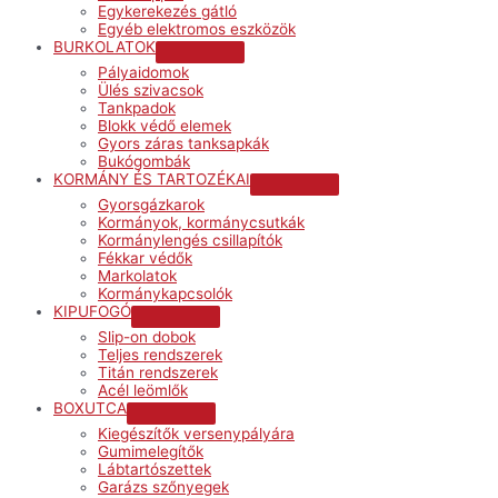
Egykerekezés gátló
Egyéb elektromos eszközök
BURKOLATOK
Menu
Pályaidomok
Toggle
Ülés szivacsok
Tankpadok
Blokk védő elemek
Gyors záras tanksapkák
Bukógombák
KORMÁNY ÉS TARTOZÉKAI
Menu
Gyorsgázkarok
Toggle
Kormányok, kormánycsutkák
Kormánylengés csillapítók
Fékkar védők
Markolatok
Kormánykapcsolók
KIPUFOGÓ
Menu
Slip-on dobok
Toggle
Teljes rendszerek
Titán rendszerek
Acél leömlők
BOXUTCA
Menu
Kiegészítők versenypályára
Toggle
Gumimelegítők
Lábtartószettek
Garázs szőnyegek