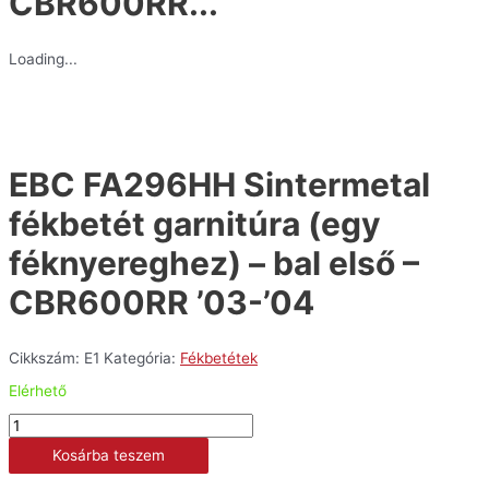
CBR600RR...
Loading...
EBC FA296HH Sintermetal
fékbetét garnitúra (egy
féknyereghez) – bal első –
CBR600RR ’03-’04
Cikkszám:
E1
Kategória:
Fékbetétek
Elérhető
EBC
FA296HH
Kosárba teszem
Sintermetal
fékbetét