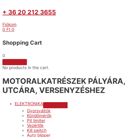
+ 36 20 212 3655
Fiókom
0
Ft
0
Shopping Cart
0
No products in the cart.
MOTORALKATRÉSZEK PÁLYÁRA,
UTCÁRA, VERSENYZÉSHEZ
ELEKTRONIKA
Menu
Gyorsváltók
Toggle
Köridőmérők
Pit limiter
Vezérlők
Kill switch
Auto blipper