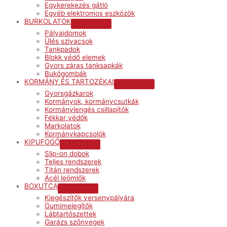
Egykerekezés gátló
Egyéb elektromos eszközök
BURKOLATOK
Menu
Pályaidomok
Toggle
Ülés szivacsok
Tankpadok
Blokk védő elemek
Gyors záras tanksapkák
Bukógombák
KORMÁNY ÉS TARTOZÉKAI
Menu
Gyorsgázkarok
Toggle
Kormányok, kormánycsutkák
Kormánylengés csillapítók
Fékkar védők
Markolatok
Kormánykapcsolók
KIPUFOGÓ
Menu
Slip-on dobok
Toggle
Teljes rendszerek
Titán rendszerek
Acél leömlők
BOXUTCA
Menu
Kiegészítők versenypályára
Toggle
Gumimelegítők
Lábtartószettek
Garázs szőnyegek