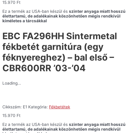
garnitúra
15.970
Ft
(egy
féknyereghez)
Ez a termék az USA-ban készül és
szinter anyaga miatt hosszú
-
élettartamú, de adalékainak köszönhetően mégis rendkívül
bal
kíméletes a tárcsákkal
első
-
EBC FA296HH Sintermetal
CBR600RR
'03-
'04
fékbetét garnitúra (egy
mennyiség
féknyereghez) – bal első –
CBR600RR ’03-’04
Loading...
Cikkszám:
E1
Kategória:
Fékbetétek
15.970
Ft
Ez a termék az USA-ban készül és
szinter anyaga miatt hosszú
élettartamú, de adalékainak köszönhetően mégis rendkívül