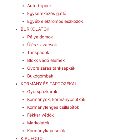
Auto blipper
Egykerekezés gátló
Egyéb elektromos eszközök
BURKOLATOK
Pályaidomok
Ülés szivacsok
Tankpadok
Blokk védő elemek
Gyors záras tanksapkák
Bukógombák
KORMÁNY ÉS TARTOZÉKAI
Gyorsgázkarok
Kormányok, kormánycsutkák
Kormánylengés csillapítók
Fékkar védők
Markolatok
Kormánykapcsolók
KIPUFOGÓ