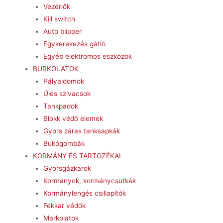
Vezérlők
Kill switch
Auto blipper
Egykerekezés gátló
Egyéb elektromos eszközök
BURKOLATOK
Pályaidomok
Ülés szivacsok
Tankpadok
Blokk védő elemek
Gyors záras tanksapkák
Bukógombák
KORMÁNY ÉS TARTOZÉKAI
Gyorsgázkarok
Kormányok, kormánycsutkák
Kormánylengés csillapítók
Fékkar védők
Markolatok