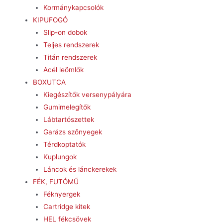
Kormánykapcsolók
KIPUFOGÓ
Slip-on dobok
Teljes rendszerek
Titán rendszerek
Acél leömlők
BOXUTCA
Kiegészítők versenypályára
Gumimelegítők
Lábtartószettek
Garázs szőnyegek
Térdkoptatók
Kuplungok
Láncok és lánckerekek
FÉK, FUTÓMŰ
Féknyergek
Cartridge kitek
HEL fékcsövek