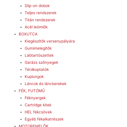
Slip-on dobok
Teljes rendszerek
Titán rendszerek
Acél leömlők
BOXUTCA
Kiegészítők versenypályára
Gumimelegítők
Lábtartószettek
Garázs szőnyegek
Térdkoptatók
Kuplungok
Láncok és lánckerekek
FÉK, FUTÓMŰ
Féknyergek
Cartridge kitek
HEL fékcsövek
Egyéb fékalkatrészek
MOTOREMELŐK