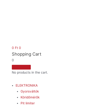
0
Ft
0
Shopping Cart
0
No products in the cart.
ELEKTRONIKA
Gyorsváltók
Köridőmérők
Pit limiter