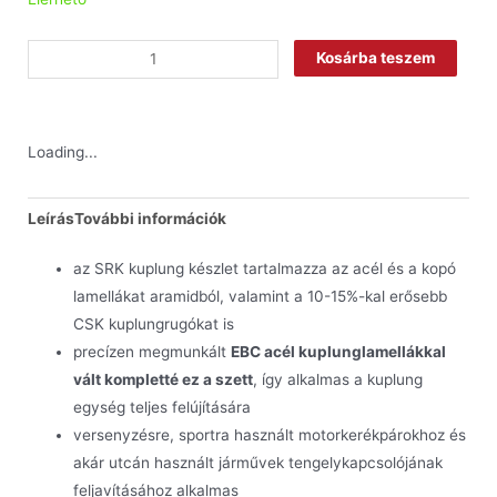
Kosárba teszem
Loading...
Leírás
További információk
az SRK kuplung készlet tartalmazza az acél és a kopó
lamellákat aramidból, valamint a 10-15%-kal erősebb
CSK kuplungrugókat is
precízen megmunkált
EBC acél kuplunglamellákkal
vált kompletté ez a szett
, így alkalmas a kuplung
egység teljes felújítására
versenyzésre, sportra használt motorkerékpárokhoz és
akár utcán használt járművek tengelykapcsolójának
feljavításához alkalmas