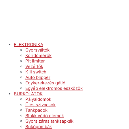
ELEKTRONIKA
Gyorsváltók
Köridőmérők
Pit limiter
Vezérlők
Kill switch
Auto blipper
Egykerekezés gátló
Egyéb elektromos eszközök
BURKOLATOK
Pályaidomok
Ülés szivacsok
Tankpadok
Blokk védő elemek
Gyors záras tanksapkák
Bukógombák