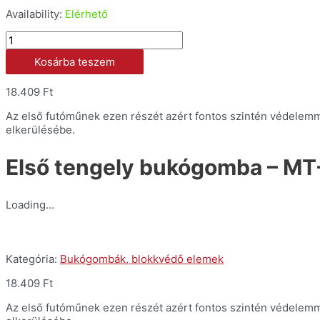
Availability:
Elérhető
Első
tengely
Kosárba teszem
bukógomba
-
MT-
18.409
Ft
09
Az első futóműnek ezen részét azért fontos szintén védelemm
'13-
elkerülésébe.
'20/SP
és
XSR900
Első tengely bukógomba – MT
'16-
mennyiség
Loading...
Kategória:
Bukógombák, blokkvédő elemek
18.409
Ft
Az első futóműnek ezen részét azért fontos szintén védelemm