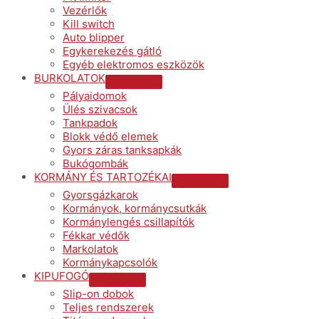
Vezérlők
Kill switch
Auto blipper
Egykerekezés gátló
Egyéb elektromos eszközök
BURKOLATOK
Menu
Pályaidomok
Toggle
Ülés szivacsok
Tankpadok
Blokk védő elemek
Gyors záras tanksapkák
Bukógombák
KORMÁNY ÉS TARTOZÉKAI
Menu
Gyorsgázkarok
Toggle
Kormányok, kormánycsutkák
Kormánylengés csillapítók
Fékkar védők
Markolatok
Kormánykapcsolók
KIPUFOGÓ
Menu
Slip-on dobok
Toggle
Teljes rendszerek