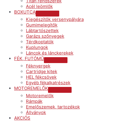
Titán rendszerek
Acél leömlők
BOXUTCA
Menu
Kiegészítők versenypályára
Toggle
Gumimelegítők
Lábtartószettek
Garázs szőnyegek
Térdkoptatók
Kuplungok
Láncok és lánckerekek
FÉK, FUTÓMŰ
Menu
Féknyergek
Toggle
Cartridge kitek
HEL fékcsövek
Egyéb fékalkatrészek
MOTOREMELŐK
Menu
Motoremelők
Toggle
Rámpák
Emelőszemek, tartozékok
Állványok
AKCIÓS
Menu