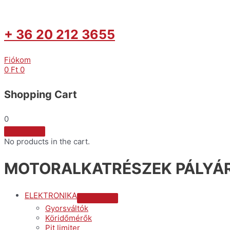
+ 36 20 212 3655
Fiókom
0
Ft
0
Shopping Cart
0
No products in the cart.
MOTORALKATRÉSZEK PÁLYÁR
ELEKTRONIKA
Menu
Gyorsváltók
Toggle
Köridőmérők
Pit limiter