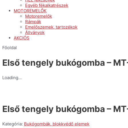
Egyéb fékalkatrészek
MOTOREMELŐK
Motoremelők
Rámpák
Emelőszemek, tartozékok
Állványok
AKCIÓS
Főoldal
Első tengely bukógomba – MT
Loading...
Első tengely bukógomba – MT
Kategória:
Bukógombák, blokkvédő elemek