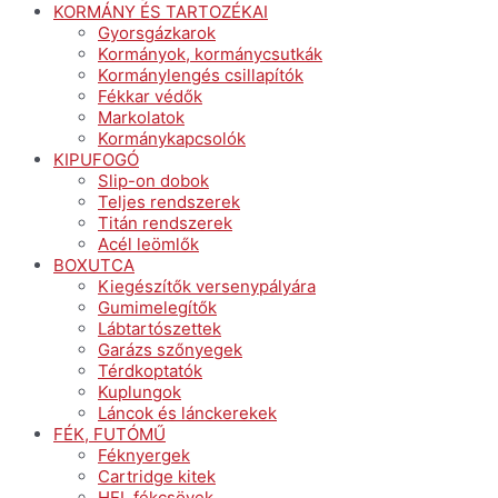
KORMÁNY ÉS TARTOZÉKAI
Gyorsgázkarok
Kormányok, kormánycsutkák
Kormánylengés csillapítók
Fékkar védők
Markolatok
Kormánykapcsolók
KIPUFOGÓ
Slip-on dobok
Teljes rendszerek
Titán rendszerek
Acél leömlők
BOXUTCA
Kiegészítők versenypályára
Gumimelegítők
Lábtartószettek
Garázs szőnyegek
Térdkoptatók
Kuplungok
Láncok és lánckerekek
FÉK, FUTÓMŰ
Féknyergek
Cartridge kitek
HEL fékcsövek