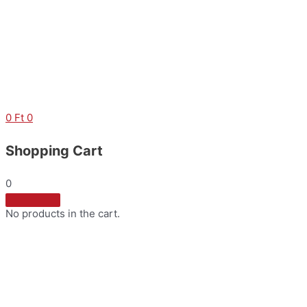
Skip
to
content
0
Ft
0
Shopping Cart
0
No products in the cart.