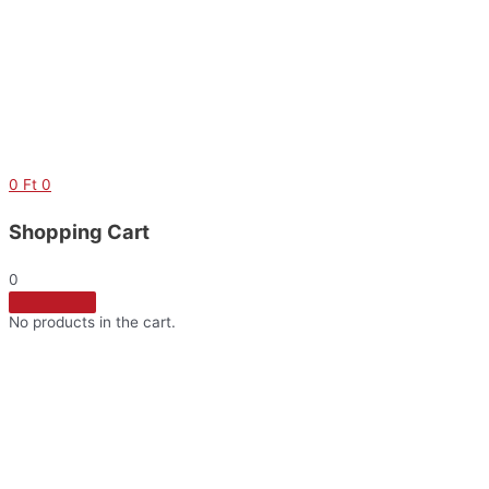
Skip
to
content
0
Ft
0
Shopping Cart
0
No products in the cart.