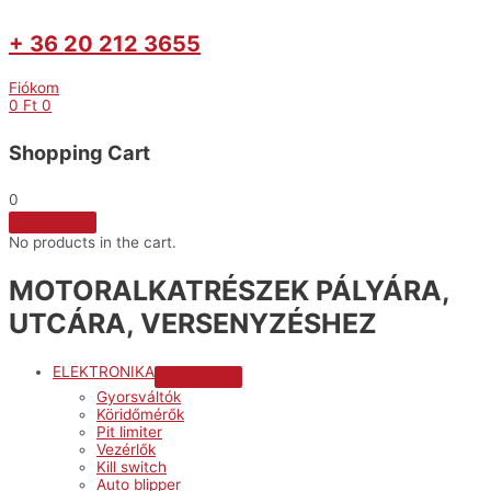
+ 36 20 212 3655
Fiókom
0
Ft
0
Shopping Cart
0
No products in the cart.
MOTORALKATRÉSZEK PÁLYÁRA,
UTCÁRA, VERSENYZÉSHEZ
ELEKTRONIKA
Menu
Gyorsváltók
Toggle
Köridőmérők
Pit limiter
Vezérlők
Kill switch
Auto blipper