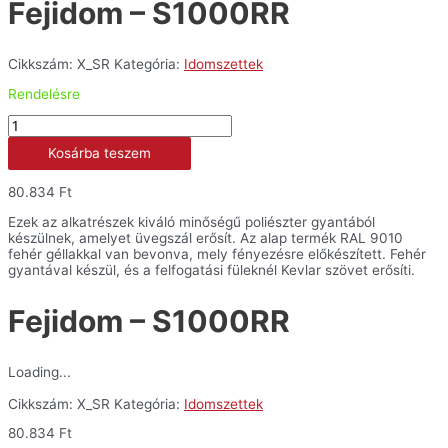
Fejidom – S1000RR
Cikkszám:
X_SR
Kategória:
Idomszettek
Rendelésre
Fejidom
-
Kosárba teszem
S1000RR
mennyiség
80.834
Ft
Ezek az alkatrészek kiváló minőségű poliészter gyantából
készülnek, amelyet üvegszál erősít. Az alap termék RAL 9010
fehér géllakkal van bevonva, mely fényezésre előkészített. Fehér
gyantával készül, és a felfogatási füleknél Kevlar szövet erősíti.
Fejidom – S1000RR
Loading...
Cikkszám:
X_SR
Kategória:
Idomszettek
80.834
Ft