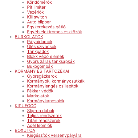
Köridőmérők
Pit limiter
Vezérlők
Kill switch
Auto blipper
Egykerekezés gátló
Egyéb elektromos eszközök
BURKOLATOK
Pályaidomok
Ülés szivacsok
Tankpadok
Blokk védő elemek
Gyors záras tanksapkák
Bukógombák
KORMÁNY ÉS TARTOZÉKAI
Gyorsgázkarok
Kormányok, kormánycsutkák
Kormánylengés csillapítók
Fékkar védők
Markolatok
Kormánykapcsolók
KIPUFOGÓ
Slip-on dobok
Teljes rendszerek
Titán rendszerek
Acél leömlők
BOXUTCA
Kiegészítők versenypályára