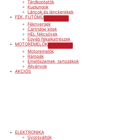
Térdkoptatók
Kuplungok
Láncok és lánckerekek
FÉK, FUTÓMŰ
Menu
Féknyergek
Toggle
Cartridge kitek
HEL fékcsövek
Egyéb fékalkatrészek
MOTOREMELŐK
Menu
Motoremelők
Toggle
Rámpák
Emelőszemek, tartozékok
Állványok
AKCIÓS
Menu
ELEKTRONIKA
Gyorsváltók