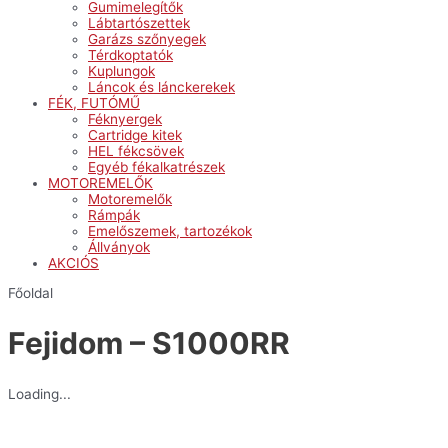
Gumimelegítők
Lábtartószettek
Garázs szőnyegek
Térdkoptatók
Kuplungok
Láncok és lánckerekek
FÉK, FUTÓMŰ
Féknyergek
Cartridge kitek
HEL fékcsövek
Egyéb fékalkatrészek
MOTOREMELŐK
Motoremelők
Rámpák
Emelőszemek, tartozékok
Állványok
AKCIÓS
Főoldal
Fejidom – S1000RR
Loading...