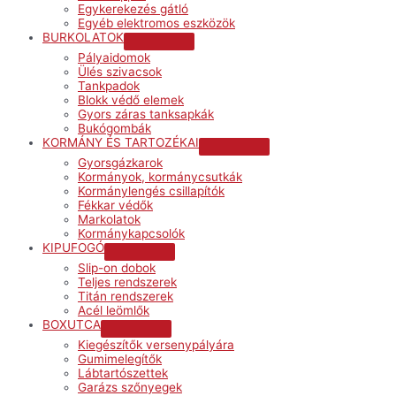
Egykerekezés gátló
Egyéb elektromos eszközök
BURKOLATOK
Menu
Pályaidomok
Toggle
Ülés szivacsok
Tankpadok
Blokk védő elemek
Gyors záras tanksapkák
Bukógombák
KORMÁNY ÉS TARTOZÉKAI
Menu
Gyorsgázkarok
Toggle
Kormányok, kormánycsutkák
Kormánylengés csillapítók
Fékkar védők
Markolatok
Kormánykapcsolók
KIPUFOGÓ
Menu
Slip-on dobok
Toggle
Teljes rendszerek
Titán rendszerek
Acél leömlők
BOXUTCA
Menu
Kiegészítők versenypályára
Toggle
Gumimelegítők
Lábtartószettek
Garázs szőnyegek