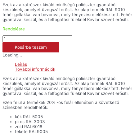
Ezek az alkatrészek kiváló minőségű poliészter gyantából
készülnek, amelyet üvegszál erősít. Az alap termék RAL 9010
fehér géllakkal van bevonva, mely fényezésre előkészített. Fehér
gyantával készül, és a felfogatási füleknél Kevlar szövet erősíti.
Rendelésre
Fejidom
-
Kosárba teszem
S1000RR
mennyiség
Loading...
Leírás
További információk
Ezek az alkatrészek kiváló minőségű poliészter gyantából
készülnek, amelyet üvegszál erősít. Az alap termék RAL 9010
fehér géllakkal van bevonva, mely fényezésre előkészített. Fehér
gyantával készül, és a felfogatási füleknél Kevlar szövet erősíti.
Ezen felül a termékek 20% -os felár ellenében a következő
színekben rendelhetők:
kék RAL 5005
piros RAL3003
zöld RAL6018
fekete RAL9005