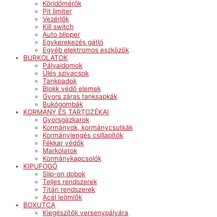
Köridőmérők
Pit limiter
Vezérlők
Kill switch
Auto blipper
Egykerekezés gátló
Egyéb elektromos eszközök
BURKOLATOK
Pályaidomok
Ülés szivacsok
Tankpadok
Blokk védő elemek
Gyors záras tanksapkák
Bukógombák
KORMÁNY ÉS TARTOZÉKAI
Gyorsgázkarok
Kormányok, kormánycsutkák
Kormánylengés csillapítók
Fékkar védők
Markolatok
Kormánykapcsolók
KIPUFOGÓ
Slip-on dobok
Teljes rendszerek
Titán rendszerek
Acél leömlők
BOXUTCA
Kiegészítők versenypályára