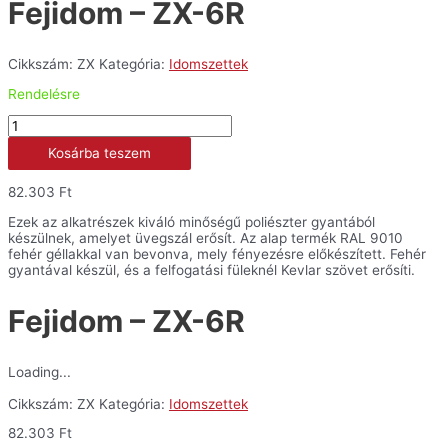
Fejidom – ZX-6R
Cikkszám:
ZX
Kategória:
Idomszettek
Rendelésre
Fejidom
-
Kosárba teszem
ZX-
6R
mennyiség
82.303
Ft
Ezek az alkatrészek kiváló minőségű poliészter gyantából
készülnek, amelyet üvegszál erősít. Az alap termék RAL 9010
fehér géllakkal van bevonva, mely fényezésre előkészített. Fehér
gyantával készül, és a felfogatási füleknél Kevlar szövet erősíti.
Fejidom – ZX-6R
Loading...
Cikkszám:
ZX
Kategória:
Idomszettek
82.303
Ft