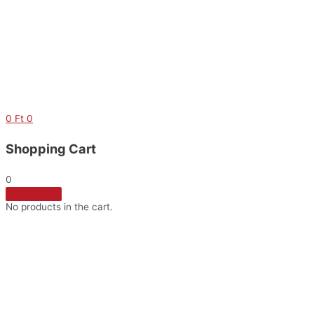
Skip
to
content
0
Ft
0
Shopping Cart
0
No products in the cart.