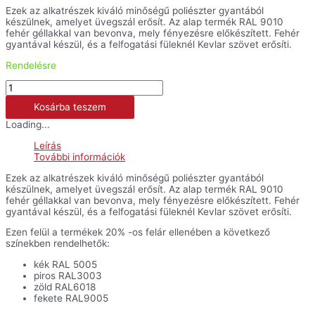
Ezek az alkatrészek kiváló minőségű poliészter gyantából
készülnek, amelyet üvegszál erősít. Az alap termék RAL 9010
fehér géllakkal van bevonva, mely fényezésre előkészített. Fehér
gyantával készül, és a felfogatási füleknél Kevlar szövet erősíti.
Rendelésre
Fejidom
-
Kosárba teszem
ZX-
6R
Loading...
mennyiség
Leírás
További információk
Ezek az alkatrészek kiváló minőségű poliészter gyantából
készülnek, amelyet üvegszál erősít. Az alap termék RAL 9010
fehér géllakkal van bevonva, mely fényezésre előkészített. Fehér
gyantával készül, és a felfogatási füleknél Kevlar szövet erősíti.
Ezen felül a termékek 20% -os felár ellenében a következő
színekben rendelhetők:
kék RAL 5005
piros RAL3003
zöld RAL6018
fekete RAL9005