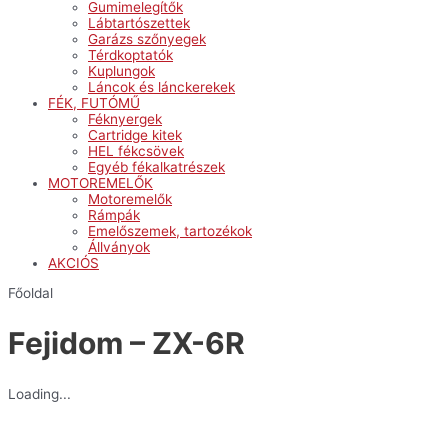
Gumimelegítők
Lábtartószettek
Garázs szőnyegek
Térdkoptatók
Kuplungok
Láncok és lánckerekek
FÉK, FUTÓMŰ
Féknyergek
Cartridge kitek
HEL fékcsövek
Egyéb fékalkatrészek
MOTOREMELŐK
Motoremelők
Rámpák
Emelőszemek, tartozékok
Állványok
AKCIÓS
Főoldal
Fejidom – ZX-6R
Loading...