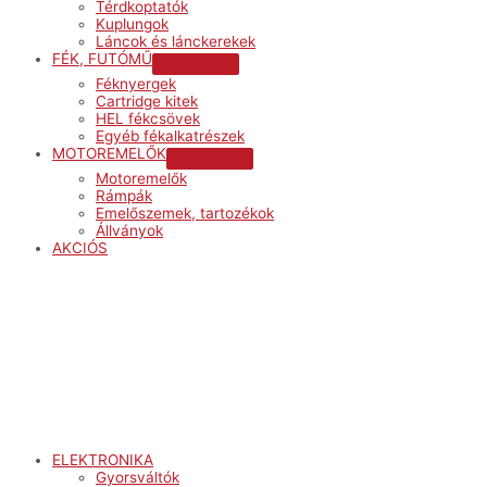
Térdkoptatók
Kuplungok
Láncok és lánckerekek
FÉK, FUTÓMŰ
Menu
Féknyergek
Toggle
Cartridge kitek
HEL fékcsövek
Egyéb fékalkatrészek
MOTOREMELŐK
Menu
Motoremelők
Toggle
Rámpák
Emelőszemek, tartozékok
Állványok
AKCIÓS
Menu
ELEKTRONIKA
Gyorsváltók