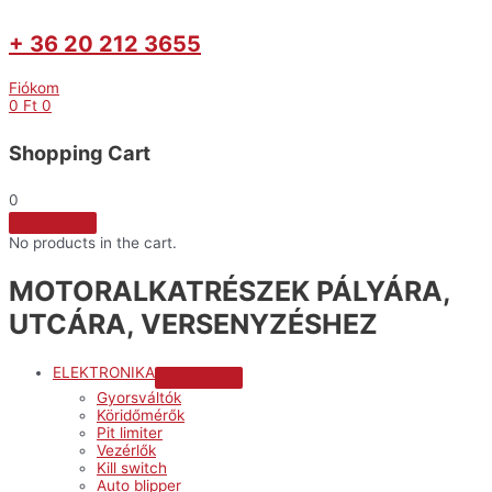
+ 36 20 212 3655
Fiókom
0
Ft
0
Shopping Cart
0
No products in the cart.
MOTORALKATRÉSZEK PÁLYÁRA,
UTCÁRA, VERSENYZÉSHEZ
ELEKTRONIKA
Menu
Gyorsváltók
Toggle
Köridőmérők
Pit limiter
Vezérlők
Kill switch
Auto blipper