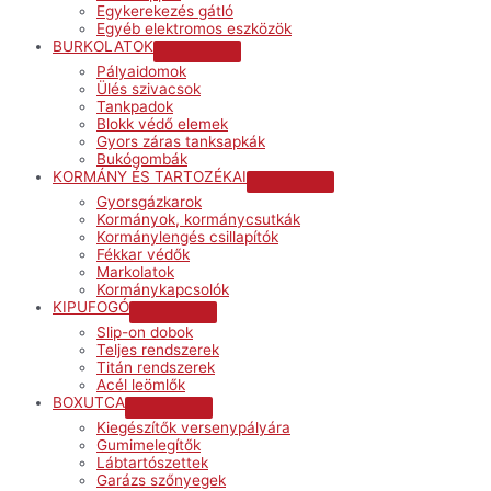
Egykerekezés gátló
Egyéb elektromos eszközök
BURKOLATOK
Menu
Pályaidomok
Toggle
Ülés szivacsok
Tankpadok
Blokk védő elemek
Gyors záras tanksapkák
Bukógombák
KORMÁNY ÉS TARTOZÉKAI
Menu
Gyorsgázkarok
Toggle
Kormányok, kormánycsutkák
Kormánylengés csillapítók
Fékkar védők
Markolatok
Kormánykapcsolók
KIPUFOGÓ
Menu
Slip-on dobok
Toggle
Teljes rendszerek
Titán rendszerek
Acél leömlők
BOXUTCA
Menu
Kiegészítők versenypályára
Toggle
Gumimelegítők
Lábtartószettek
Garázs szőnyegek