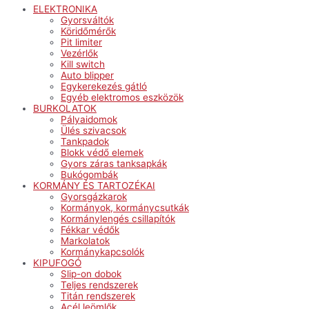
ELEKTRONIKA
Gyorsváltók
Köridőmérők
Pit limiter
Vezérlők
Kill switch
Auto blipper
Egykerekezés gátló
Egyéb elektromos eszközök
BURKOLATOK
Pályaidomok
Ülés szivacsok
Tankpadok
Blokk védő elemek
Gyors záras tanksapkák
Bukógombák
KORMÁNY ÉS TARTOZÉKAI
Gyorsgázkarok
Kormányok, kormánycsutkák
Kormánylengés csillapítók
Fékkar védők
Markolatok
Kormánykapcsolók
KIPUFOGÓ
Slip-on dobok
Teljes rendszerek
Titán rendszerek
Acél leömlők