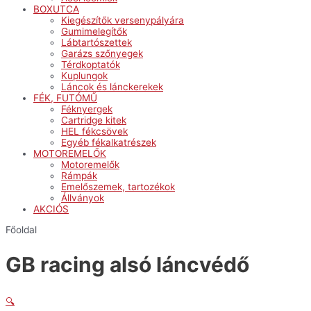
BOXUTCA
Kiegészítők versenypályára
Gumimelegítők
Lábtartószettek
Garázs szőnyegek
Térdkoptatók
Kuplungok
Láncok és lánckerekek
FÉK, FUTÓMŰ
Féknyergek
Cartridge kitek
HEL fékcsövek
Egyéb fékalkatrészek
MOTOREMELŐK
Motoremelők
Rámpák
Emelőszemek, tartozékok
Állványok
AKCIÓS
Főoldal
GB racing alsó láncvédő
🔍