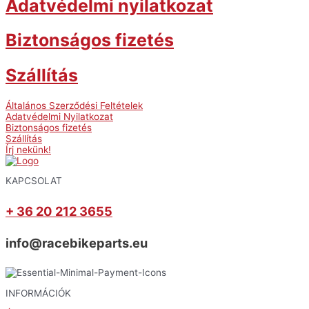
Adatvédelmi nyilatkozat
Biztonságos fizetés
Szállítás
Általános Szerződési Feltételek
Adatvédelmi Nyilatkozat
Biztonságos fizetés
Szállítás
Írj nekünk!
KAPCSOLAT
+ 36 20 212 3655
info@racebikeparts.eu
INFORMÁCIÓK