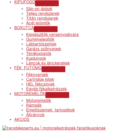
KIPUFOGÓ
Menu
Slip-on dobok
Toggle
Teljes rendszerek
Titán rendszerek
Acél leömlők
BOXUTCA
Menu
Kiegészítők versenypályára
Toggle
Gumimelegítők
Lábtartószettek
Garázs szőnyegek
Térdkoptatók
Kuplungok
Láncok és lánckerekek
FÉK, FUTÓMŰ
Menu
Féknyergek
Toggle
Cartridge kitek
HEL fékcsövek
Egyéb fékalkatrészek
MOTOREMELŐK
Menu
Motoremelők
Toggle
Rámpák
Emelőszemek, tartozékok
Állványok
AKCIÓS
Menu