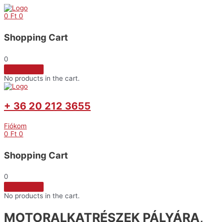
Skip
to
0
Ft
0
content
Shopping Cart
0
No products in the cart.
+ 36 20 212 3655
Fiókom
0
Ft
0
Shopping Cart
0
No products in the cart.
MOTORALKATRÉSZEK PÁLYÁRA,