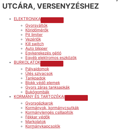
UTCÁRA, VERSENYZÉSHEZ
ELEKTRONIKA
Menu
Gyorsváltók
Toggle
Köridőmérők
Pit limiter
Vezérlők
Kill switch
Auto blipper
Egykerekezés gátló
Egyéb elektromos eszközök
BURKOLATOK
Menu
Pályaidomok
Toggle
Ülés szivacsok
Tankpadok
Blokk védő elemek
Gyors záras tanksapkák
Bukógombák
KORMÁNY ÉS TARTOZÉKAI
Menu
Gyorsgázkarok
Toggle
Kormányok, kormánycsutkák
Kormánylengés csillapítók
Fékkar védők
Markolatok
Kormánykapcsolók