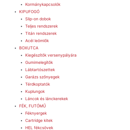
Kormánykapcsolók
KIPUFOGÓ
Slip-on dobok
Teljes rendszerek
Titán rendszerek
Acél leömlők
BOXUTCA
Kiegészítők versenypályára
Gumimelegítők
Lábtartószettek
Garázs szőnyegek
Térdkoptatók
Kuplungok
Láncok és lánckerekek
FÉK, FUTÓMŰ
Féknyergek
Cartridge kitek
HEL fékcsövek