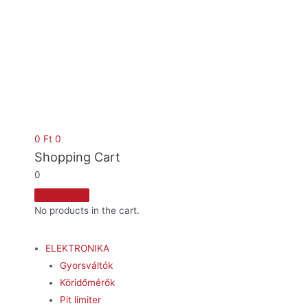
0
Ft
0
Shopping Cart
0
No products in the cart.
ELEKTRONIKA
Gyorsváltók
Köridőmérők
Pit limiter