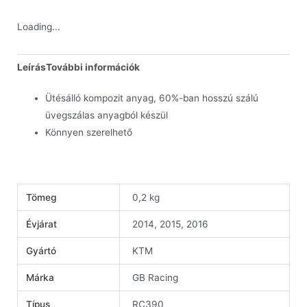
Loading...
Leírás
További információk
Ütésálló kompozit anyag, 60%-ban hosszú szálú
üvegszálas anyagból készül
Könnyen szerelhető
Tömeg
0,2 kg
Évjárat
2014, 2015, 2016
Gyártó
KTM
Márka
GB Racing
Típus
RC390