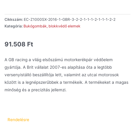
Cikkszám:
EC-Z1000SX-2016-1-GBR-3-2-2-1-1-1-2-1-1-1-2-2
Kategória:
Bukógombák, blokkvédő elemek
91.508
Ft
A GB racing a világ elsőszámú motorkerékpár védőelem
gyártója. A Brit vállalat 2007-es alapítása óta a legtöbb
versenyistálló beszállítója lett, valamint az utcai motorosok
között is a legnépszerűbbek a termékeik. A termékeket a magas
minőség és a precizitás jellemzi.
Rendelésre