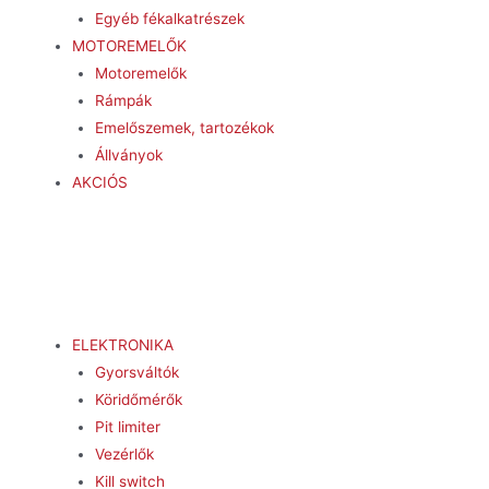
Egyéb fékalkatrészek
MOTOREMELŐK
Motoremelők
Rámpák
Emelőszemek, tartozékok
Állványok
AKCIÓS
ELEKTRONIKA
Gyorsváltók
Köridőmérők
Pit limiter
Vezérlők
Kill switch