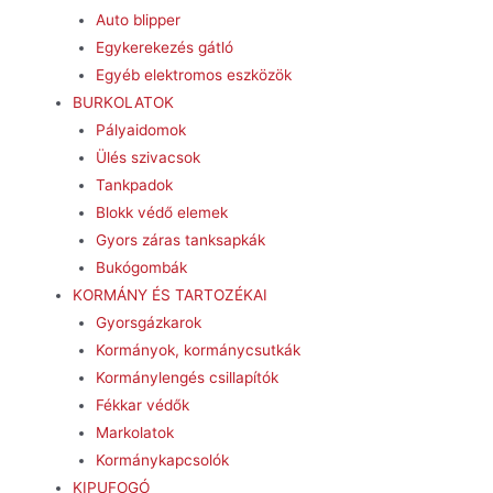
Auto blipper
Egykerekezés gátló
Egyéb elektromos eszközök
BURKOLATOK
Pályaidomok
Ülés szivacsok
Tankpadok
Blokk védő elemek
Gyors záras tanksapkák
Bukógombák
KORMÁNY ÉS TARTOZÉKAI
Gyorsgázkarok
Kormányok, kormánycsutkák
Kormánylengés csillapítók
Fékkar védők
Markolatok
Kormánykapcsolók
KIPUFOGÓ