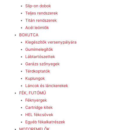
Slip-on dobok
Teljes rendszerek
Titán rendszerek
Acél leömlők
BOXUTCA
Kiegészítők versenypályára
Gumimelegítők
Lábtartószettek
Garázs szőnyegek
Térdkoptatók
Kuplungok
Láncok és lánckerekek
FÉK, FUTÓMŰ
Féknyergek
Cartridge kitek
HEL fékcsövek
Egyéb fékalkatrészek
MOTOREMELŐK