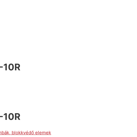
X-10R
X-10R
bák, blokkvédő elemek