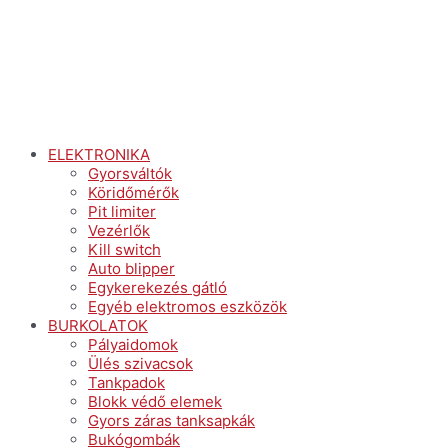
ELEKTRONIKA
Gyorsváltók
Köridőmérők
Pit limiter
Vezérlők
Kill switch
Auto blipper
Egykerekezés gátló
Egyéb elektromos eszközök
BURKOLATOK
Pályaidomok
Ülés szivacsok
Tankpadok
Blokk védő elemek
Gyors záras tanksapkák
Bukógombák