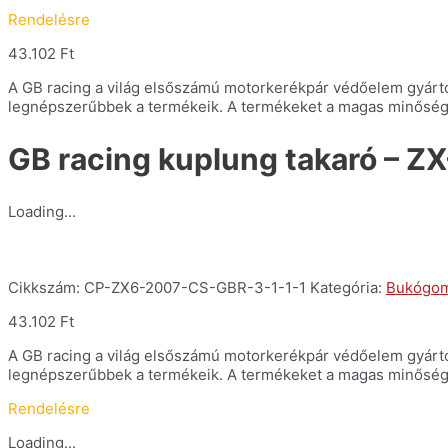
Rendelésre
43.102
Ft
A GB racing a világ elsőszámú motorkerékpár védőelem gyártója. 
legnépszerűbbek a termékeik. A termékeket a magas minőség é
GB racing kuplung takaró – Z
Loading...
Cikkszám:
CP-ZX6-2007-CS-GBR-3-1-1-1
Kategória:
Bukógom
43.102
Ft
A GB racing a világ elsőszámú motorkerékpár védőelem gyártója. 
legnépszerűbbek a termékeik. A termékeket a magas minőség é
Rendelésre
Loading...