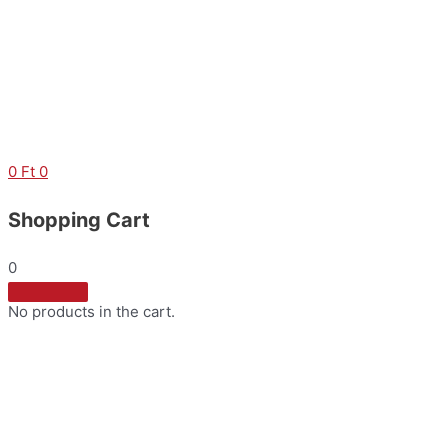
Skip
to
content
0
Ft
0
Shopping Cart
0
No products in the cart.