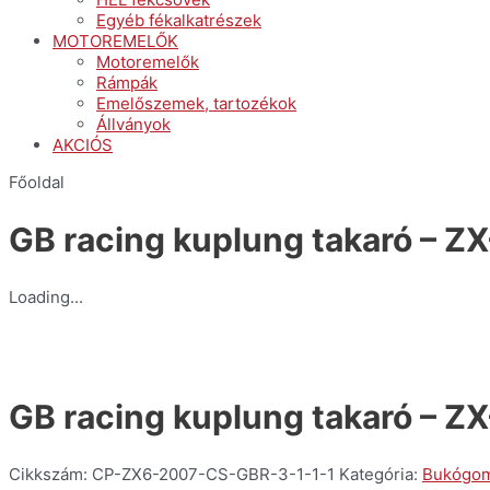
Egyéb fékalkatrészek
MOTOREMELŐK
Motoremelők
Rámpák
Emelőszemek, tartozékok
Állványok
AKCIÓS
Főoldal
GB racing kuplung takaró – Z
Loading...
GB racing kuplung takaró – Z
Cikkszám:
CP-ZX6-2007-CS-GBR-3-1-1-1
Kategória:
Bukógom