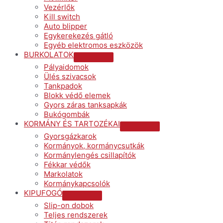
Vezérlők
Kill switch
Auto blipper
Egykerekezés gátló
Egyéb elektromos eszközök
BURKOLATOK
Menu
Pályaidomok
Toggle
Ülés szivacsok
Tankpadok
Blokk védő elemek
Gyors záras tanksapkák
Bukógombák
KORMÁNY ÉS TARTOZÉKAI
Menu
Gyorsgázkarok
Toggle
Kormányok, kormánycsutkák
Kormánylengés csillapítók
Fékkar védők
Markolatok
Kormánykapcsolók
KIPUFOGÓ
Menu
Slip-on dobok
Toggle
Teljes rendszerek