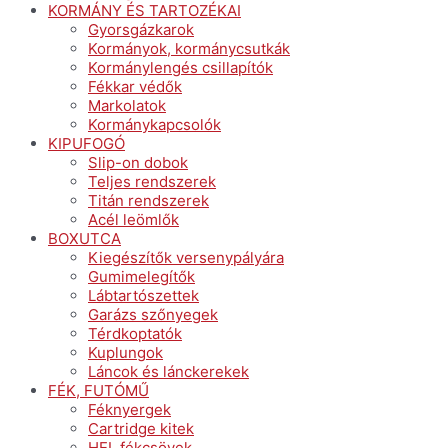
KORMÁNY ÉS TARTOZÉKAI
Gyorsgázkarok
Kormányok, kormánycsutkák
Kormánylengés csillapítók
Fékkar védők
Markolatok
Kormánykapcsolók
KIPUFOGÓ
Slip-on dobok
Teljes rendszerek
Titán rendszerek
Acél leömlők
BOXUTCA
Kiegészítők versenypályára
Gumimelegítők
Lábtartószettek
Garázs szőnyegek
Térdkoptatók
Kuplungok
Láncok és lánckerekek
FÉK, FUTÓMŰ
Féknyergek
Cartridge kitek
HEL fékcsövek