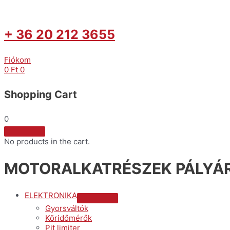
+ 36 20 212 3655
Fiókom
0
Ft
0
Shopping Cart
0
No products in the cart.
MOTORALKATRÉSZEK PÁLYÁR
ELEKTRONIKA
Menu
Gyorsváltók
Toggle
Köridőmérők
Pit limiter