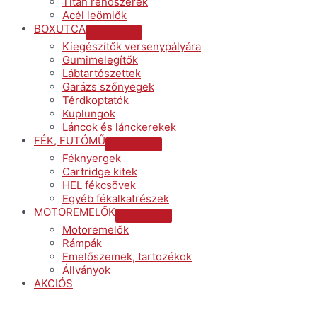
Titán rendszerek
Acél leömlők
BOXUTCA
Menu
Kiegészítők versenypályára
Toggle
Gumimelegítők
Lábtartószettek
Garázs szőnyegek
Térdkoptatók
Kuplungok
Láncok és lánckerekek
FÉK, FUTÓMŰ
Menu
Féknyergek
Toggle
Cartridge kitek
HEL fékcsövek
Egyéb fékalkatrészek
MOTOREMELŐK
Menu
Motoremelők
Toggle
Rámpák
Emelőszemek, tartozékok
Állványok
AKCIÓS
Menu