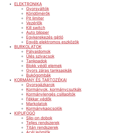
ELEKTRONIKA
Gyorsváltók
Köridőmérők
Pit limiter
Vezérlők
Kill switch
Auto blipper
Egykerekezés gátló
Egyéb elektromos eszközök
BURKOLATOK
Pályaidomok
Ülés szivacsok
Tankpadok
Blokk védő elemek
Gyors záras tanksapkák
Bukógombák
KORMÁNY ÉS TARTOZÉKAI
Gyorsgázkarok
Kormányok, kormánycsutkák
Kormánylengés csillapítók
Fékkar védők
Markolatok
Kormánykapcsolók
KIPUFOGÓ
Slip-on dobok
Teljes rendszerek
Titán rendszerek
Acél leömlők