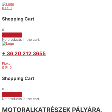
Skip
to
0
Ft
0
content
Shopping Cart
0
No products in the cart.
+ 36 20 212 3655
Fiókom
0
Ft
0
Shopping Cart
0
No products in the cart.
MOTORALKATRÉSZEK PÁLYÁRA,