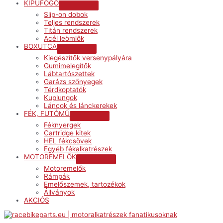
KIPUFOGÓ
Menu
Slip-on dobok
Toggle
Teljes rendszerek
Titán rendszerek
Acél leömlők
BOXUTCA
Menu
Kiegészítők versenypályára
Toggle
Gumimelegítők
Lábtartószettek
Garázs szőnyegek
Térdkoptatók
Kuplungok
Láncok és lánckerekek
FÉK, FUTÓMŰ
Menu
Féknyergek
Toggle
Cartridge kitek
HEL fékcsövek
Egyéb fékalkatrészek
MOTOREMELŐK
Menu
Motoremelők
Toggle
Rámpák
Emelőszemek, tartozékok
Állványok
AKCIÓS
Menu