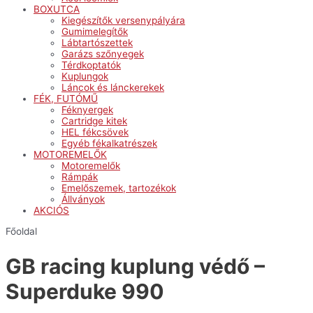
BOXUTCA
Kiegészítők versenypályára
Gumimelegítők
Lábtartószettek
Garázs szőnyegek
Térdkoptatók
Kuplungok
Láncok és lánckerekek
FÉK, FUTÓMŰ
Féknyergek
Cartridge kitek
HEL fékcsövek
Egyéb fékalkatrészek
MOTOREMELŐK
Motoremelők
Rámpák
Emelőszemek, tartozékok
Állványok
AKCIÓS
Főoldal
GB racing kuplung védő –
Superduke 990