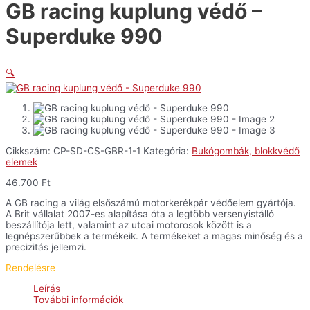
GB racing kuplung védő –
Superduke 990
🔍
Cikkszám:
CP-SD-CS-GBR-1-1
Kategória:
Bukógombák, blokkvédő
elemek
46.700
Ft
A GB racing a világ elsőszámú motorkerékpár védőelem gyártója.
A Brit vállalat 2007-es alapítása óta a legtöbb versenyistálló
beszállítója lett, valamint az utcai motorosok között is a
legnépszerűbbek a termékeik. A termékeket a magas minőség és a
precizitás jellemzi.
Rendelésre
Leírás
További információk