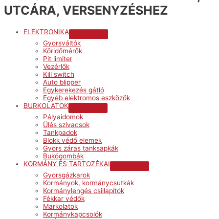
UTCÁRA, VERSENYZÉSHEZ
ELEKTRONIKA
Menu
Gyorsváltók
Toggle
Köridőmérők
Pit limiter
Vezérlők
Kill switch
Auto blipper
Egykerekezés gátló
Egyéb elektromos eszközök
BURKOLATOK
Menu
Pályaidomok
Toggle
Ülés szivacsok
Tankpadok
Blokk védő elemek
Gyors záras tanksapkák
Bukógombák
KORMÁNY ÉS TARTOZÉKAI
Menu
Gyorsgázkarok
Toggle
Kormányok, kormánycsutkák
Kormánylengés csillapítók
Fékkar védők
Markolatok
Kormánykapcsolók