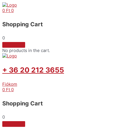
Skip
to
0
Ft
0
content
Shopping Cart
0
No products in the cart.
+ 36 20 212 3655
Fiókom
0
Ft
0
Shopping Cart
0