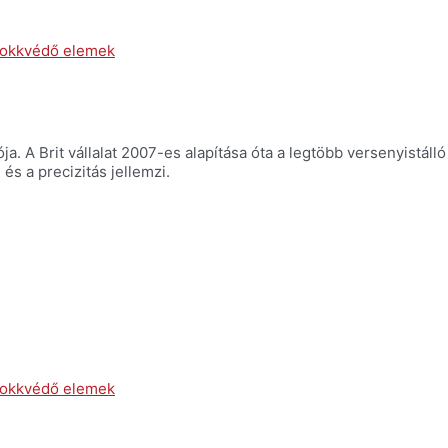
lokkvédő elemek
A Brit vállalat 2007-es alapítása óta a legtöbb versenyistálló b
s a precizitás jellemzi.
lokkvédő elemek