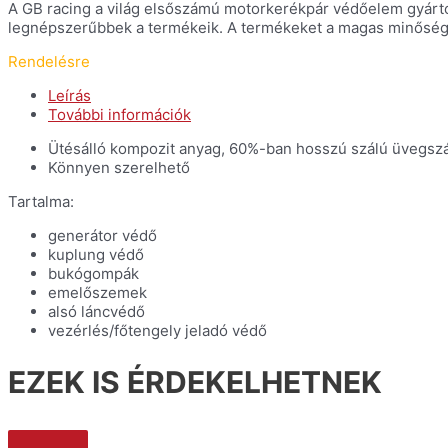
A GB racing a világ elsőszámú motorkerékpár védőelem gyártója. 
legnépszerűbbek a termékeik. A termékeket a magas minőség é
Rendelésre
Leírás
További információk
Ütésálló kompozit anyag, 60%-ban hosszú szálú üvegszá
Könnyen szerelhető
Tartalma:
generátor védő
kuplung védő
bukógompák
emelőszemek
alsó láncvédő
vezérlés/főtengely jeladó védő
EZEK IS ÉRDEKELHETNEK