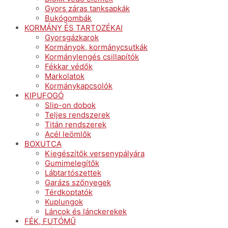
Gyors záras tanksapkák
Bukógombák
KORMÁNY ÉS TARTOZÉKAI
Gyorsgázkarok
Kormányok, kormánycsutkák
Kormánylengés csillapítók
Fékkar védők
Markolatok
Kormánykapcsolók
KIPUFOGÓ
Slip-on dobok
Teljes rendszerek
Titán rendszerek
Acél leömlők
BOXUTCA
Kiegészítők versenypályára
Gumimelegítők
Lábtartószettek
Garázs szőnyegek
Térdkoptatók
Kuplungok
Láncok és lánckerekek
FÉK, FUTÓMŰ