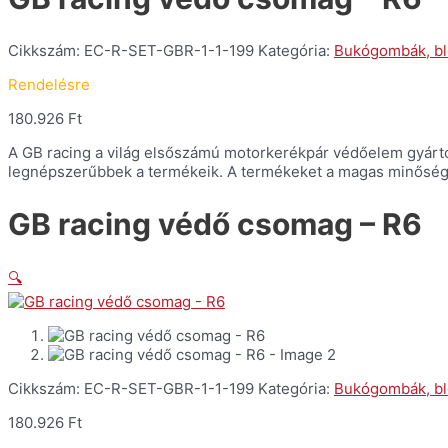
Cikkszám:
EC-R-SET-GBR-1-1-199
Kategória:
Bukógombák, b
Rendelésre
180.926
Ft
A GB racing a világ elsőszámú motorkerékpár védőelem gyártója. 
legnépszerűbbek a termékeik. A termékeket a magas minőség é
GB racing védő csomag – R6
🔍
Cikkszám:
EC-R-SET-GBR-1-1-199
Kategória:
Bukógombák, b
180.926
Ft