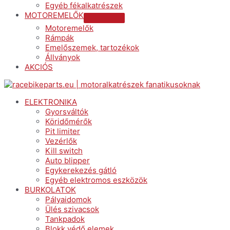
Egyéb fékalkatrészek
MOTOREMELŐK
Menu
Motoremelők
Toggle
Rámpák
Emelőszemek, tartozékok
Állványok
AKCIÓS
Menu
ELEKTRONIKA
Gyorsváltók
Köridőmérők
Pit limiter
Vezérlők
Kill switch
Auto blipper
Egykerekezés gátló
Egyéb elektromos eszközök
BURKOLATOK
Pályaidomok
Ülés szivacsok
Tankpadok
Blokk védő elemek