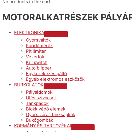
No products in the cart.
MOTORALKATRÉSZEK PÁLYÁR
ELEKTRONIKA
Menu
Gyorsváltók
Toggle
Köridőmérők
Pit limiter
Vezérlők
Kill switch
Auto blipper
Egykerekezés gátló
Egyéb elektromos eszközök
BURKOLATOK
Menu
Pályaidomok
Toggle
Ülés szivacsok
Tankpadok
Blokk védő elemek
Gyors záras tanksapkák
Bukógombák
KORMÁNY ÉS TARTOZÉKAI
Menu