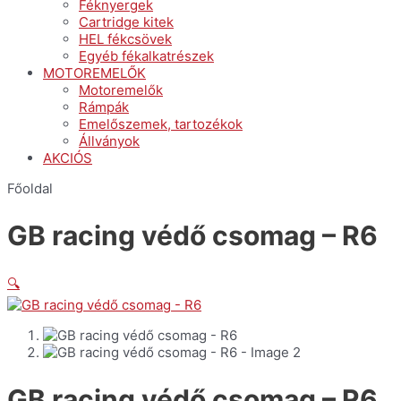
Féknyergek
Cartridge kitek
HEL fékcsövek
Egyéb fékalkatrészek
MOTOREMELŐK
Motoremelők
Rámpák
Emelőszemek, tartozékok
Állványok
AKCIÓS
Főoldal
GB racing védő csomag – R6
🔍
GB racing védő csomag – R6