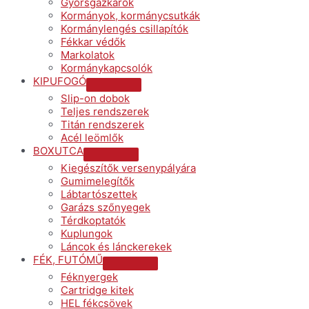
Gyorsgázkarok
Toggle
Kormányok, kormánycsutkák
Kormánylengés csillapítók
Fékkar védők
Markolatok
Kormánykapcsolók
KIPUFOGÓ
Menu
Slip-on dobok
Toggle
Teljes rendszerek
Titán rendszerek
Acél leömlők
BOXUTCA
Menu
Kiegészítők versenypályára
Toggle
Gumimelegítők
Lábtartószettek
Garázs szőnyegek
Térdkoptatók
Kuplungok
Láncok és lánckerekek
FÉK, FUTÓMŰ
Menu
Féknyergek
Toggle
Cartridge kitek
HEL fékcsövek