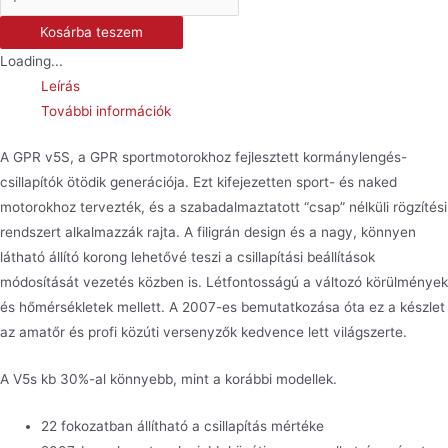
V5s
Kosárba teszem
kormánylengés-
Loading...
csillapító
Leírás
-
További információk
Street
Triple
A GPR v5S, a GPR sportmotorokhoz fejlesztett kormánylengés-
mennyiség
csillapítók ötödik generációja. Ezt kifejezetten sport- és naked
motorokhoz tervezték, és a szabadalmaztatott “csap” nélküli rögzítési
rendszert alkalmazzák rajta. A filigrán design és a nagy, könnyen
látható állító korong lehetővé teszi a csillapítási beállítások
módosítását vezetés közben is. Létfontosságú a változó körülmények
és hőmérsékletek mellett. A 2007-es bemutatkozása óta ez a készlet
az amatőr és profi közúti versenyzők kedvence lett világszerte.
A V5s kb 30%-al könnyebb, mint a korábbi modellek.
22 fokozatban állítható a csillapítás mértéke