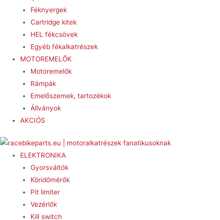
Féknyergek
Cartridge kitek
HEL fékcsövek
Egyéb fékalkatrészek
MOTOREMELŐK
Motoremelők
Rámpák
Emelőszemek, tartozékok
Állványok
AKCIÓS
Menu
ELEKTRONIKA
Gyorsváltók
Köridőmérők
Pit limiter
Vezérlők
Kill switch