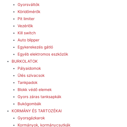
Gyorsváltók
Köridőmérők
Pit limiter
Vezérlők
Kill switch
Auto blipper
Egykerekezés gátló
Egyéb elektromos eszközök
BURKOLATOK
Pályaidomok
Ülés szivacsok
Tankpadok
Blokk védő elemek
Gyors záras tanksapkák
Bukógombák
KORMÁNY ÉS TARTOZÉKAI
Gyorsgázkarok
Kormányok, kormánycsutkák