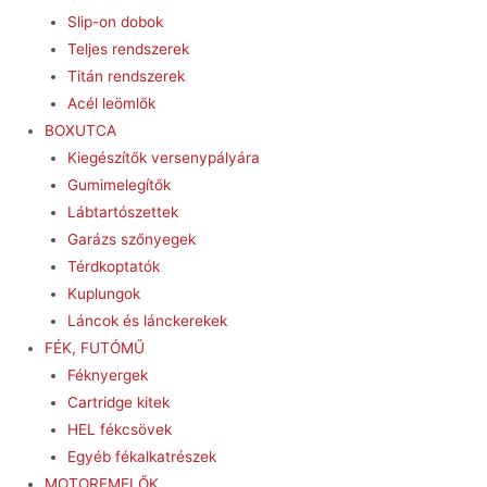
Slip-on dobok
Teljes rendszerek
Titán rendszerek
Acél leömlők
BOXUTCA
Kiegészítők versenypályára
Gumimelegítők
Lábtartószettek
Garázs szőnyegek
Térdkoptatók
Kuplungok
Láncok és lánckerekek
FÉK, FUTÓMŰ
Féknyergek
Cartridge kitek
HEL fékcsövek
Egyéb fékalkatrészek
MOTOREMELŐK