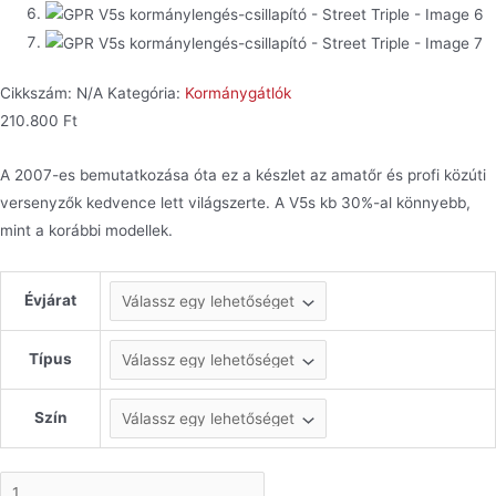
Cikkszám:
N/A
Kategória:
Kormánygátlók
210.800
Ft
A 2007-es bemutatkozása óta ez a készlet az amatőr és profi közúti
versenyzők kedvence lett világszerte. A V5s kb 30%-al könnyebb,
mint a korábbi modellek.
Évjárat
Típus
Szín
GPR