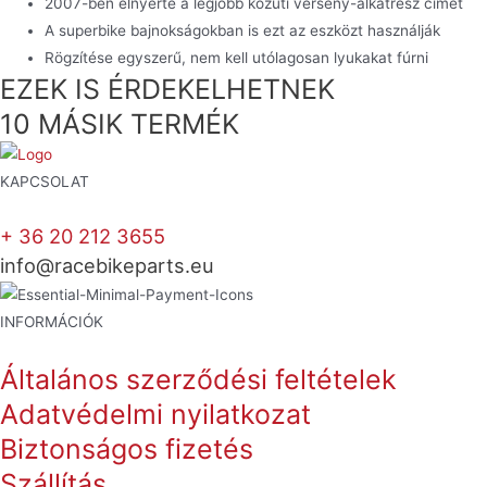
2007-ben elnyerte a legjobb közúti verseny-alkatrész címet
A superbike bajnokságokban is ezt az eszközt használják
Rögzítése egyszerű, nem kell utólagosan lyukakat fúrni
EZEK IS ÉRDEKELHETNEK
10 MÁSIK TERMÉK
KAPCSOLAT
+ 36 20 212 3655
info@racebikeparts.eu
INFORMÁCIÓK
Általános szerződési feltételek
Adatvédelmi nyilatkozat
Biztonságos fizetés
Szállítás