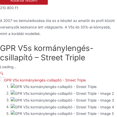
Kosárba teszem
kormánylengés-
210.800
Ft
csillapító
-
A 2007-es bemutatkozása óta ez a készlet az amatőr és profi közúti
Street
versenyzők kedvence lett világszerte. A V5s kb 30%-al könnyebb,
Triple
mint a korábbi modellek.
mennyiség
GPR V5s kormánylengés-
csillapító – Street Triple
Loading...
🔍