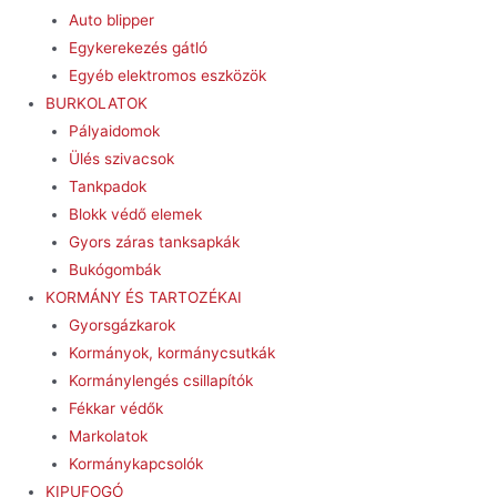
Auto blipper
Egykerekezés gátló
Egyéb elektromos eszközök
BURKOLATOK
Pályaidomok
Ülés szivacsok
Tankpadok
Blokk védő elemek
Gyors záras tanksapkák
Bukógombák
KORMÁNY ÉS TARTOZÉKAI
Gyorsgázkarok
Kormányok, kormánycsutkák
Kormánylengés csillapítók
Fékkar védők
Markolatok
Kormánykapcsolók
KIPUFOGÓ