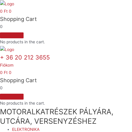
Skip
to
0
Ft
0
Shopping Cart
content
0
No products in the cart.
+ 36 20 212 3655
Fiókom
0
Ft
0
Shopping Cart
0
No products in the cart.
MOTORALKATRÉSZEK PÁLYÁRA,
UTCÁRA, VERSENYZÉSHEZ
ELEKTRONIKA