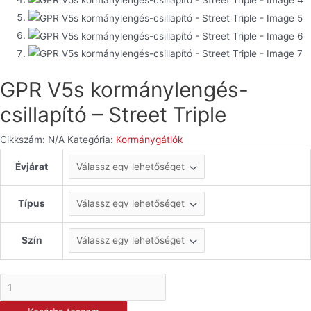
GPR V5s kormánylengés-
csillapító – Street Triple
Cikkszám:
N/A
Kategória:
Kormánygátlók
Évjárat
Típus
Szín
GPR
V5s