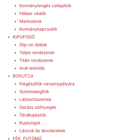
Kormánylengés csillapítók
Fékkar védők
Markolatok
Kormánykapcsolók
KIPUFOGÓ
Slip-on dobok
Teljes rendszerek
Titán rendszerek
Acél leömlők
BOXUTCA
Kiegészítők versenypályára
Gumimelegítők
Lábtartószettek
Garázs szőnyegek
Térdkoptatók
Kuplungok
Láncok és lánckerekek
FÉK, FUTÓMŰ