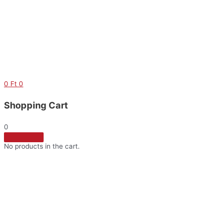
Skip
to
content
0
Ft
0
Shopping Cart
0
No products in the cart.