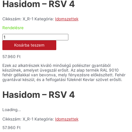
Hasidom – RSV 4
Cikkszám:
X_R-1
Kategória:
Idomszettek
Rendelésre
Hasidom
-
Kosárba teszem
RSV
4
mennyiség
57.960
Ft
Ezek az alkatrészek kiváló minőségű poliészter gyantából
készülnek, amelyet üvegszál erősít. Az alap termék RAL 9010
fehér géllakkal van bevonva, mely fényezésre előkészített. Fehér
gyantával készül, és a felfogatási füleknél Kevlar szövet erősíti.
Hasidom – RSV 4
Loading...
Cikkszám:
X_R-1
Kategória:
Idomszettek
57.960
Ft