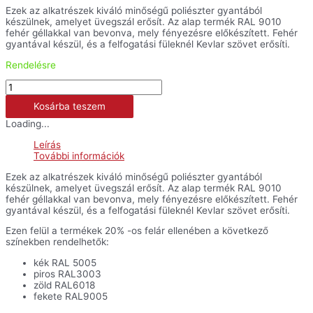
Ezek az alkatrészek kiváló minőségű poliészter gyantából
készülnek, amelyet üvegszál erősít. Az alap termék RAL 9010
fehér géllakkal van bevonva, mely fényezésre előkészített. Fehér
gyantával készül, és a felfogatási füleknél Kevlar szövet erősíti.
Rendelésre
Hasidom
-
Kosárba teszem
RSV
4
Loading...
mennyiség
Leírás
További információk
Ezek az alkatrészek kiváló minőségű poliészter gyantából
készülnek, amelyet üvegszál erősít. Az alap termék RAL 9010
fehér géllakkal van bevonva, mely fényezésre előkészített. Fehér
gyantával készül, és a felfogatási füleknél Kevlar szövet erősíti.
Ezen felül a termékek 20% -os felár ellenében a következő
színekben rendelhetők:
kék RAL 5005
piros RAL3003
zöld RAL6018
fekete RAL9005