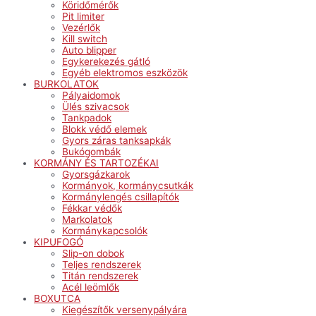
Köridőmérők
Pit limiter
Vezérlők
Kill switch
Auto blipper
Egykerekezés gátló
Egyéb elektromos eszközök
BURKOLATOK
Pályaidomok
Ülés szivacsok
Tankpadok
Blokk védő elemek
Gyors záras tanksapkák
Bukógombák
KORMÁNY ÉS TARTOZÉKAI
Gyorsgázkarok
Kormányok, kormánycsutkák
Kormánylengés csillapítók
Fékkar védők
Markolatok
Kormánykapcsolók
KIPUFOGÓ
Slip-on dobok
Teljes rendszerek
Titán rendszerek
Acél leömlők
BOXUTCA
Kiegészítők versenypályára