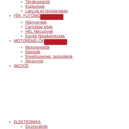
Térdkoptatók
Kuplungok
Láncok és lánckerekek
FÉK, FUTÓMŰ
Menu
Féknyergek
Toggle
Cartridge kitek
HEL fékcsövek
Egyéb fékalkatrészek
MOTOREMELŐK
Menu
Motoremelők
Toggle
Rámpák
Emelőszemek, tartozékok
Állványok
AKCIÓS
Menu
ELEKTRONIKA
Gyorsváltók