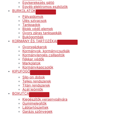
Egykerekezés gátló
Egyéb elektromos eszközök
BURKOLATOK
Menu
Pályaidomok
Toggle
Ülés szivacsok
Tankpadok
Blokk védő elemek
Gyors záras tanksapkák
Bukógombák
KORMÁNY ÉS TARTOZÉKAI
Menu
Gyorsgázkarok
Toggle
Kormányok, kormánycsutkák
Kormánylengés csillapítók
Fékkar védők
Markolatok
Kormánykapcsolók
KIPUFOGÓ
Menu
Slip-on dobok
Toggle
Teljes rendszerek
Titán rendszerek
Acél leömlők
BOXUTCA
Menu
Kiegészítők versenypályára
Toggle
Gumimelegítők
Lábtartószettek
Garázs szőnyegek