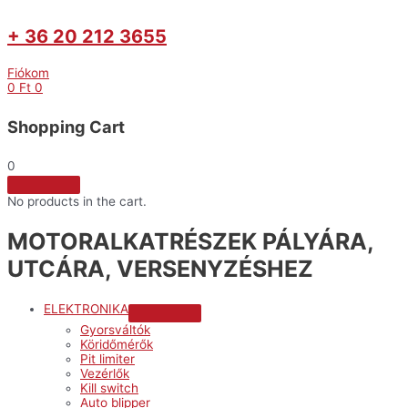
+ 36 20 212 3655
Fiókom
0
Ft
0
Shopping Cart
0
No products in the cart.
MOTORALKATRÉSZEK PÁLYÁRA,
UTCÁRA, VERSENYZÉSHEZ
ELEKTRONIKA
Menu
Gyorsváltók
Toggle
Köridőmérők
Pit limiter
Vezérlők
Kill switch
Auto blipper