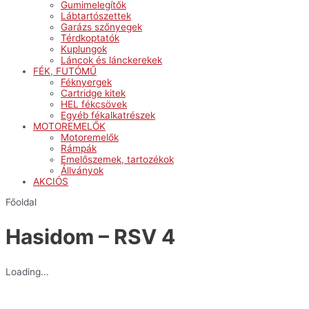
Gumimelegítők
Lábtartószettek
Garázs szőnyegek
Térdkoptatók
Kuplungok
Láncok és lánckerekek
FÉK, FUTÓMŰ
Féknyergek
Cartridge kitek
HEL fékcsövek
Egyéb fékalkatrészek
MOTOREMELŐK
Motoremelők
Rámpák
Emelőszemek, tartozékok
Állványok
AKCIÓS
Főoldal
Hasidom – RSV 4
Loading...