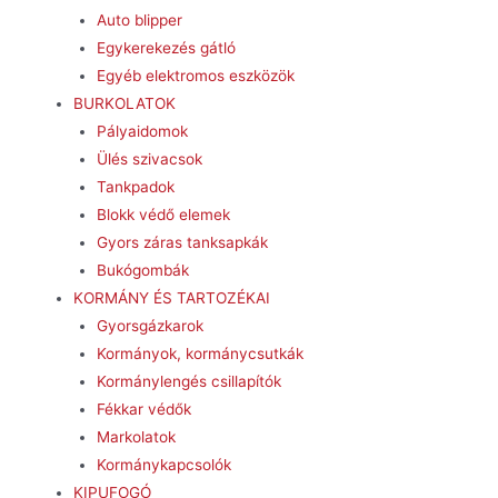
Auto blipper
Egykerekezés gátló
Egyéb elektromos eszközök
BURKOLATOK
Pályaidomok
Ülés szivacsok
Tankpadok
Blokk védő elemek
Gyors záras tanksapkák
Bukógombák
KORMÁNY ÉS TARTOZÉKAI
Gyorsgázkarok
Kormányok, kormánycsutkák
Kormánylengés csillapítók
Fékkar védők
Markolatok
Kormánykapcsolók
KIPUFOGÓ