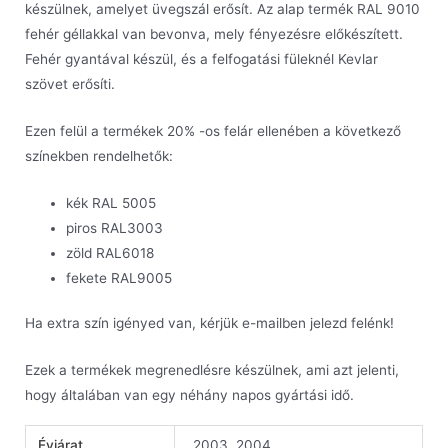
készülnek, amelyet üvegszál erősít. Az alap termék RAL 9010
fehér géllakkal van bevonva, mely fényezésre előkészített.
Fehér gyantával készül, és a felfogatási füleknél Kevlar
szövet erősíti.
Ezen felül a termékek 20% -os felár ellenében a következő
színekben rendelhetők:
kék RAL 5005
piros RAL3003
zöld RAL6018
fekete RAL9005
Ha extra szín igényed van, kérjük e-mailben jelezd felénk!
Ezek a termékek megrenedlésre készülnek, ami azt jelenti,
hogy általában van egy néhány napos gyártási idő.
Évjárat
2003, 2004