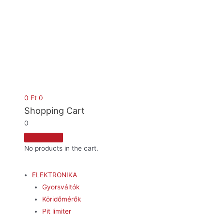
0
Ft
0
Shopping Cart
0
No products in the cart.
ELEKTRONIKA
Gyorsváltók
Köridőmérők
Pit limiter