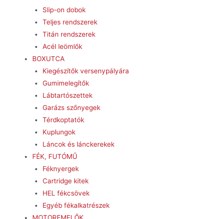
Slip-on dobok
Teljes rendszerek
Titán rendszerek
Acél leömlők
BOXUTCA
Kiegészítők versenypályára
Gumimelegítők
Lábtartószettek
Garázs szőnyegek
Térdkoptatók
Kuplungok
Láncok és lánckerekek
FÉK, FUTÓMŰ
Féknyergek
Cartridge kitek
HEL fékcsövek
Egyéb fékalkatrészek
MOTOREMELŐK