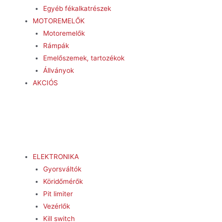
Egyéb fékalkatrészek
MOTOREMELŐK
Motoremelők
Rámpák
Emelőszemek, tartozékok
Állványok
AKCIÓS
ELEKTRONIKA
Gyorsváltók
Köridőmérők
Pit limiter
Vezérlők
Kill switch