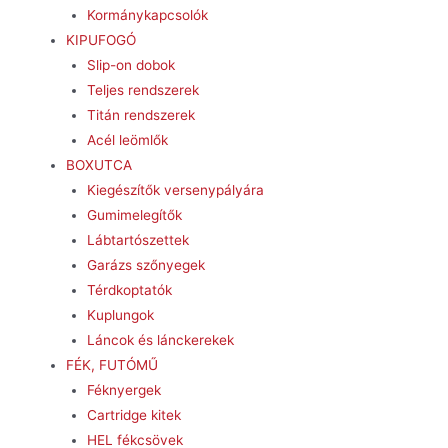
Kormánykapcsolók
KIPUFOGÓ
Slip-on dobok
Teljes rendszerek
Titán rendszerek
Acél leömlők
BOXUTCA
Kiegészítők versenypályára
Gumimelegítők
Lábtartószettek
Garázs szőnyegek
Térdkoptatók
Kuplungok
Láncok és lánckerekek
FÉK, FUTÓMŰ
Féknyergek
Cartridge kitek
HEL fékcsövek