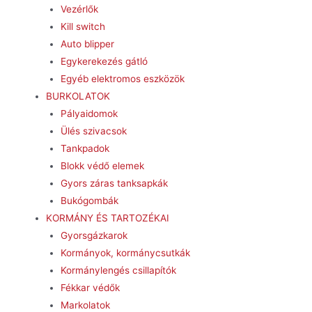
Vezérlők
Kill switch
Auto blipper
Egykerekezés gátló
Egyéb elektromos eszközök
BURKOLATOK
Pályaidomok
Ülés szivacsok
Tankpadok
Blokk védő elemek
Gyors záras tanksapkák
Bukógombák
KORMÁNY ÉS TARTOZÉKAI
Gyorsgázkarok
Kormányok, kormánycsutkák
Kormánylengés csillapítók
Fékkar védők
Markolatok