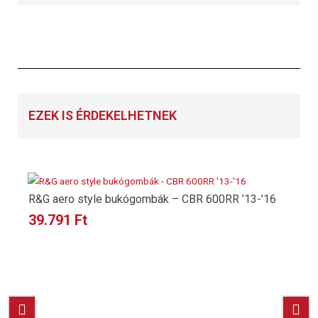
EZEK IS ÉRDEKELHETNEK
R&G aero style bukógombák – CBR 600RR ’13-’16
39.791
Ft