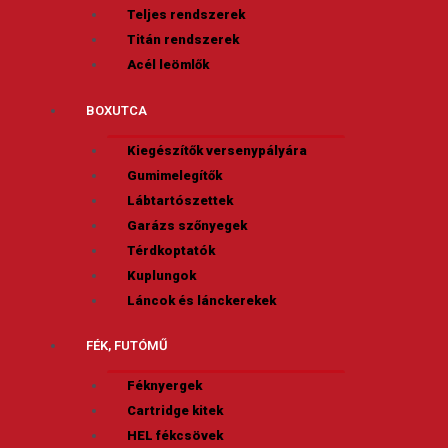
Teljes rendszerek
Titán rendszerek
Acél leömlők
BOXUTCA
Kiegészítők versenypályára
Gumimelegítők
Lábtartószettek
Garázs szőnyegek
Térdkoptatók
Kuplungok
Láncok és lánckerekek
FÉK, FUTÓMŰ
Féknyergek
Cartridge kitek
HEL fékcsövek