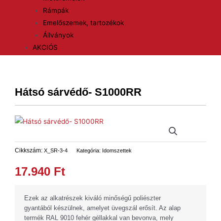
Rámpák
Emelőszemek, tartozékok
Állványok
AKCIÓS
Hátsó sárvédő- S1000RR
Cikkszám:
X_SR-3-4
Kategória:
Idomszettek
17.940
Ft
Ezek az alkatrészek kiváló minőségű poliészter
gyantából készülnek, amelyet üvegszál erősít. Az alap
termék RAL 9010 fehér géllakkal van bevonva, mely