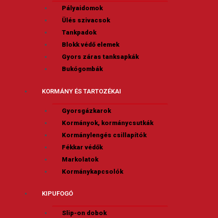
Pályaidomok
Ülés szivacsok
Tankpadok
Blokk védő elemek
Gyors záras tanksapkák
Bukógombák
KORMÁNY ÉS TARTOZÉKAI
Gyorsgázkarok
Kormányok, kormánycsutkák
Kormánylengés csillapítók
Fékkar védők
Markolatok
Kormánykapcsolók
KIPUFOGÓ
Slip-on dobok