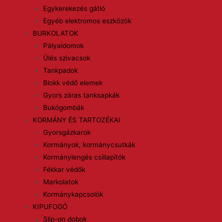
Egykerekezés gátló
Egyéb elektromos eszközök
BURKOLATOK
Pályaidomok
Ülés szivacsok
Tankpadok
Blokk védő elemek
Gyors záras tanksapkák
Bukógombák
KORMÁNY ÉS TARTOZÉKAI
Gyorsgázkarok
Kormányok, kormánycsutkák
Kormánylengés csillapítók
Fékkar védők
Markolatok
Kormánykapcsolók
KIPUFOGÓ
Slip-on dobok