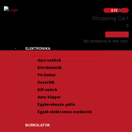
0
0
Ft
Shopping Cart
0
No products in the cart.
ELEKTRONIKA
Gyorsváltók
Köridőmérők
Pit limiter
Vezérlők
Kill switch
Auto blipper
Egykerekezés gátló
Egyéb elektromos eszközök
BURKOLATOK