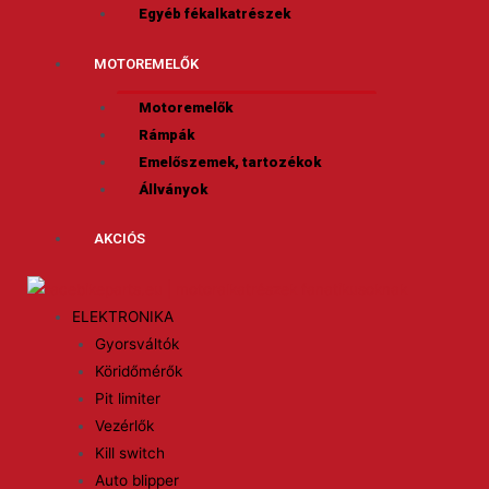
Egyéb fékalkatrészek
MOTOREMELŐK
Motoremelők
Rámpák
Emelőszemek, tartozékok
Állványok
AKCIÓS
ELEKTRONIKA
Gyorsváltók
Köridőmérők
Pit limiter
Vezérlők
Kill switch
Auto blipper