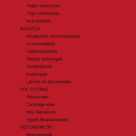
Teljes rendszerek
Titán rendszerek
Acél leömlők
BOXUTCA
Kiegészítők versenypályára
Gumimelegítők
Lábtartószettek
Garázs szőnyegek
Térdkoptatók
Kuplungok
Láncok és lánckerekek
FÉK, FUTÓMŰ
Féknyergek
Cartridge kitek
HEL fékcsövek
Egyéb fékalkatrészek
MOTOREMELŐK
Motoremelők