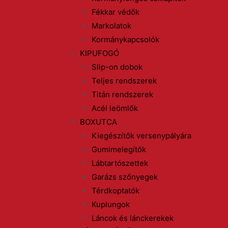
Fékkar védők
Markolatok
Kormánykapcsolók
KIPUFOGÓ
Slip-on dobok
Teljes rendszerek
Titán rendszerek
Acél leömlők
BOXUTCA
Kiegészítők versenypályára
Gumimelegítők
Lábtartószettek
Garázs szőnyegek
Térdkoptatók
Kuplungok
Láncok és lánckerekek