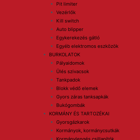
Pit limiter
Vezérlők
Kill switch
Auto blipper
Egykerekezés gátló
Egyéb elektromos eszközök
BURKOLATOK
Pályaidomok
Ülés szivacsok
Tankpadok
Blokk védő elemek
Gyors záras tanksapkák
Bukógombák
KORMÁNY ÉS TARTOZÉKAI
Gyorsgázkarok
Kormányok, kormánycsutkák
Kormánylengés csillapítók