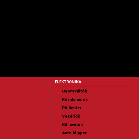
ELEKTRONIKA
Gyorsváltók
Köridőmérők
Pit limiter
Vezérlők
Kill switch
Auto blipper