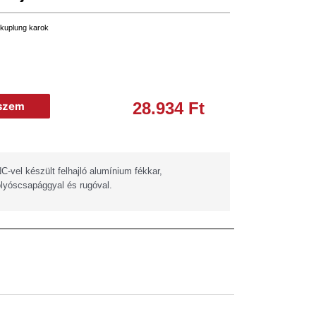
 kuplung karok
28.934
Ft
eszem
-vel készült felhajló alumínium fékkar,
lyóscsapággyal és rugóval.