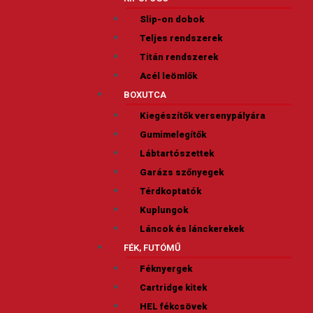
Slip-on dobok
Teljes rendszerek
Titán rendszerek
Acél leömlők
BOXUTCA
Kiegészítők versenypályára
Gumimelegítők
Lábtartószettek
Garázs szőnyegek
Térdkoptatók
Kuplungok
Láncok és lánckerekek
FÉK, FUTÓMŰ
Féknyergek
Cartridge kitek
HEL fékcsövek