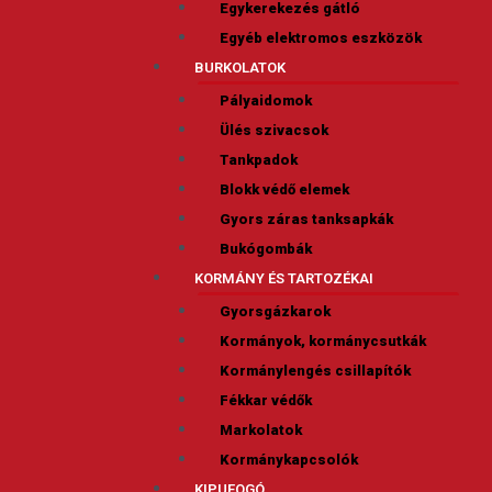
Egykerekezés gátló
Egyéb elektromos eszközök
BURKOLATOK
Pályaidomok
Ülés szivacsok
Tankpadok
Blokk védő elemek
Gyors záras tanksapkák
Bukógombák
KORMÁNY ÉS TARTOZÉKAI
Gyorsgázkarok
Kormányok, kormánycsutkák
Kormánylengés csillapítók
Fékkar védők
Markolatok
Kormánykapcsolók
KIPUFOGÓ