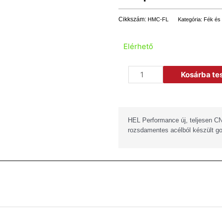
Cikkszám:
HMC-FL
Kategória:
Fék és
Elérhető
Kosárba t
HEL Performance új, teljesen CNC
rozsdamentes acélból készült go