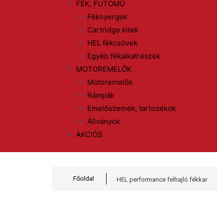
FÉK, FUTÓMŰ
Féknyergek
Cartridge kitek
HEL fékcsövek
Egyéb fékalkatrészek
MOTOREMELŐK
Motoremelők
Rámpák
Emelőszemek, tartozékok
Állványok
AKCIÓS
Főoldal
HEL performance felhajló fékkar