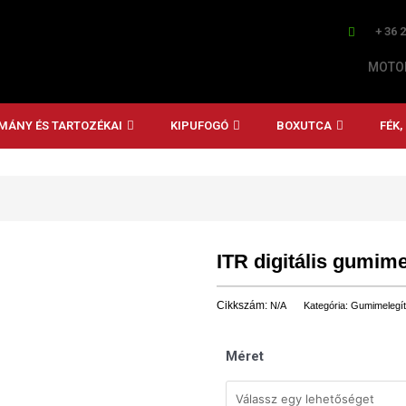
+ 36 
MOTOR
MÁNY ÉS TARTOZÉKAI
KIPUFOGÓ
BOXUTCA
FÉK
ITR digitális gumime
Cikkszám:
N/A
Kategória:
Gumimelegí
Méret