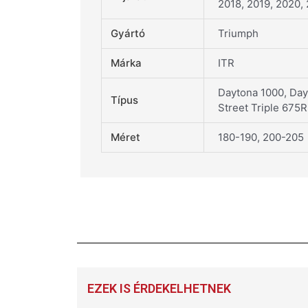
2018, 2019, 2020,
Gyártó
Triumph
Márka
ITR
Daytona 1000, Dayt
Típus
Street Triple 675R
Méret
180-190, 200-205
EZEK IS ÉRDEKELHETNEK