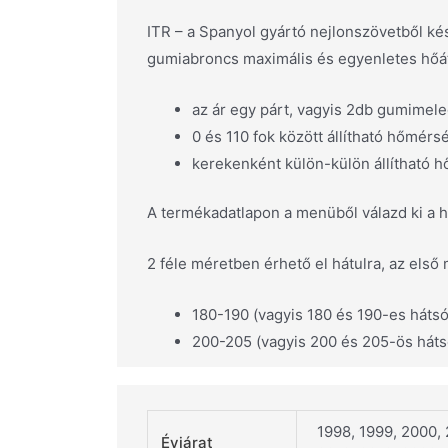
ITR – a Spanyol gyártó nejlonszövetből kés
gumiabroncs maximális és egyenletes hőáta
az ár egy párt, vagyis 2db gumimele
0 és 110 fok között állítható hőmérsé
kerekenként külön-külön állítható 
A termékadatlapon a menüből válazd ki a 
2 féle méretben érhető el hátulra, az első
180-190 (vagyis 180 és 190-es háts
200-205 (vagyis 200 és 205-ös hát
1998, 1999, 2000, 
Évjárat