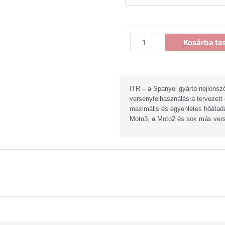
Kosárba t
ITR – a Spanyol gyártó nejlonszö
versenyfelhasználásra tervezett
maximális és egyenletes hőátadá
Moto3, a Moto2 és sok más vers