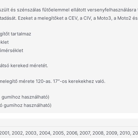
zült és szénszálas fűtőelemmel ellátott versenyfelhasználásra 
dását. Ezeket a melegítőket a CEV, a CIV, a Moto3, a Moto2 és
gítőt tartalmaz
klet
hőmérséklet
hátsó kereked méretét.
 melegítő mérete 120-as. 17″-os kerekekhez való.
ó gumihoz használható)
só gumihoz használható)
2001, 2002, 2003, 2004, 2005, 2006, 2007, 2008, 2009, 2010, 201