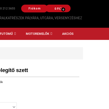
20 212 3655
Fiókom
0
Ft
0
ALKATRÉSZEK PÁLYÁRA, UTCÁRA, VERSENYZÉSHEZ
, FUTÓMŰ
MOTOREMELŐK
AKCIÓS
legítő szett
tők