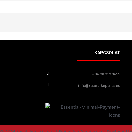
KAPCSOLAT
+ 36 20 212 3655
info@racebikeparts.eu
© 2026 racebikeparts.eu | Minden jog fenntartva. | Designed b