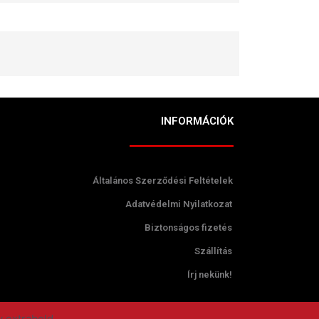
INFORMÁCIÓK
Általános Szerződési Feltételek
Adatvédelmi Nyilatkozat
Biztonságos fizetés
Szállítás
Írj nekünk!
y extrabold