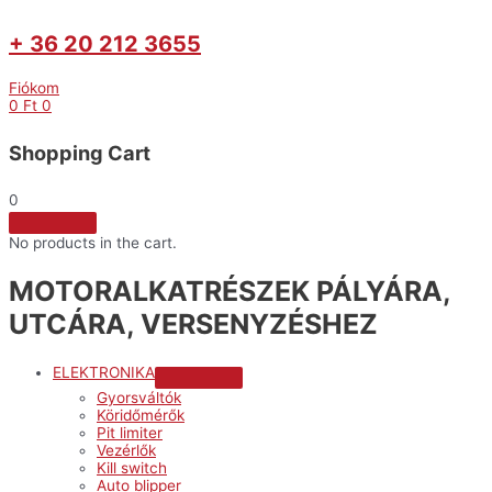
+ 36 20 212 3655
Fiókom
0
Ft
0
Shopping Cart
0
No products in the cart.
MOTORALKATRÉSZEK PÁLYÁRA,
UTCÁRA, VERSENYZÉSHEZ
ELEKTRONIKA
Menu
Gyorsváltók
Toggle
Köridőmérők
Pit limiter
Vezérlők
Kill switch
Auto blipper