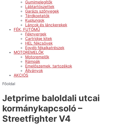
Gumimelegítők
Lábtartószettek
Garázs szőnyegek
Térdkoptatók
Kuplungok
Láncok és lánckerekek
FÉK, FUTÓMŰ
Féknyergek
Cartridge kitek
HEL fékcsövek
Egyéb fékalkatrészek
MOTOREMELŐK
Motoremelők
Rámpák
Emelőszemek, tartozékok
Állványok
AKCIÓS
Főoldal
Jetprime baloldali utcai
kormánykapcsoló –
Streetfighter V4