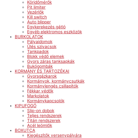
Köridőmérők
Pit limiter
Vezérlők
Kill switch
Auto blipper
Egykerekezés gátló
Egyéb elektromos eszközök
BURKOLATOK
Pályaidomok
Ülés szivacsok
Tankpadok
Blokk védő elemek
Gyors záras tanksapkák
Bukógombák
KORMÁNY ÉS TARTOZÉKAI
Gyorsgázkarok
Kormányok, kormánycsutkák
Kormánylengés csillapítók
Fékkar védők
Markolatok
Kormánykapcsolók
KIPUFOGÓ
Slip-on dobok
Teljes rendszerek
Titán rendszerek
Acél leömlők
BOXUTCA
Kiegészítők versenypályára