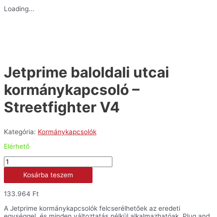
Loading...
Jetprime baloldali utcai
kormánykapcsoló –
Streetfighter V4
Kategória:
Kormánykapcsolók
Elérhető
Jetprime
baloldali
Kosárba teszem
utcai
kormánykapcsoló
-
133.964
Ft
Streetfighter
V4
A Jetprime kormánykapcsolók felcserélhetőek az eredeti
mennyiség
egységgel, és minden változtatás nélkül alkalmazhatóak. Plug and