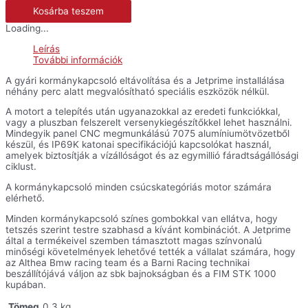
baloldali
Kosárba teszem
utcai
kormánykapcsoló
Loading...
-
Streetfighter
Leírás
V4
További információk
mennyiség
A gyári kormánykapcsoló eltávolítása és a Jetprime installálása
néhány perc alatt megvalósítható speciális eszközök nélkül.
A motort a telepítés után ugyanazokkal az eredeti funkciókkal,
vagy a pluszban felszerelt versenykiegészítőkkel lehet használni.
Mindegyik panel CNC megmunkálású 7075 alumíniumötvözetből
készül, és IP69K katonai specifikációjú kapcsolókat használ,
amelyek biztosítják a vízállóságot és az egymillió fáradtságállósági
ciklust.
A kormánykapcsoló minden csúcskategóriás motor számára
elérhető.
Minden kormánykapcsoló színes gombokkal van ellátva, hogy
tetszés szerint testre szabhasd a kívánt kombinációt. A Jetprime
által a termékeivel szemben támasztott magas színvonalú
minőségi követelmények lehetővé tették a vállalat számára, hogy
az Althea Bmw racing team és a Barni Racing technikai
beszállítójává váljon az sbk bajnokságban és a FIM STK 1000
kupában.
Tömeg
0,3 kg