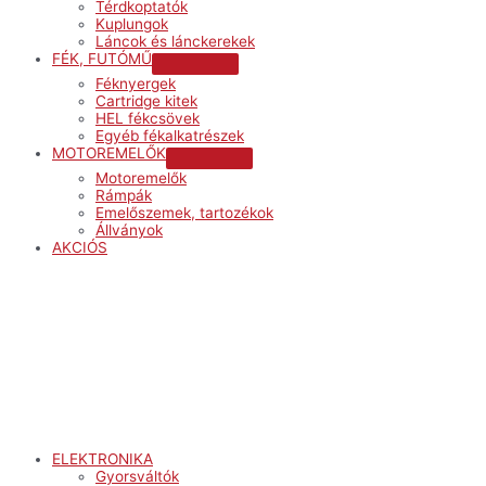
Térdkoptatók
Kuplungok
Láncok és lánckerekek
FÉK, FUTÓMŰ
Menu
Féknyergek
Toggle
Cartridge kitek
HEL fékcsövek
Egyéb fékalkatrészek
MOTOREMELŐK
Menu
Motoremelők
Toggle
Rámpák
Emelőszemek, tartozékok
Állványok
AKCIÓS
Menu
ELEKTRONIKA
Gyorsváltók