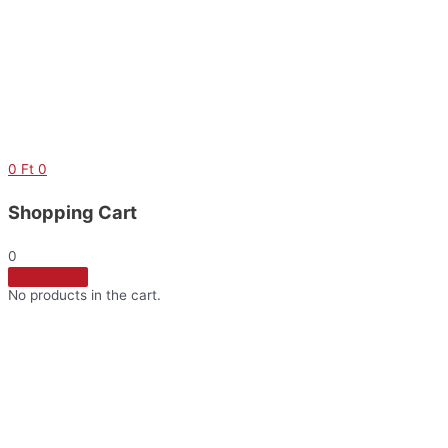
Skip
to
content
0
Ft
0
Shopping Cart
0
No products in the cart.