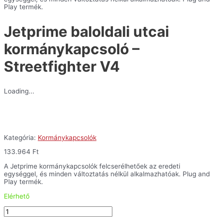
Play termék.
Jetprime baloldali utcai
kormánykapcsoló –
Streetfighter V4
Loading...
Kategória:
Kormánykapcsolók
133.964
Ft
A Jetprime kormánykapcsolók felcserélhetőek az eredeti
egységgel, és minden változtatás nélkül alkalmazhatóak. Plug and
Play termék.
Elérhető
Jetprime