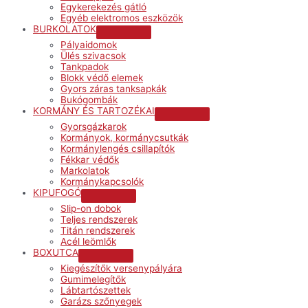
Egykerekezés gátló
Egyéb elektromos eszközök
BURKOLATOK
Menu
Pályaidomok
Toggle
Ülés szivacsok
Tankpadok
Blokk védő elemek
Gyors záras tanksapkák
Bukógombák
KORMÁNY ÉS TARTOZÉKAI
Menu
Gyorsgázkarok
Toggle
Kormányok, kormánycsutkák
Kormánylengés csillapítók
Fékkar védők
Markolatok
Kormánykapcsolók
KIPUFOGÓ
Menu
Slip-on dobok
Toggle
Teljes rendszerek
Titán rendszerek
Acél leömlők
BOXUTCA
Menu
Kiegészítők versenypályára
Toggle
Gumimelegítők
Lábtartószettek
Garázs szőnyegek