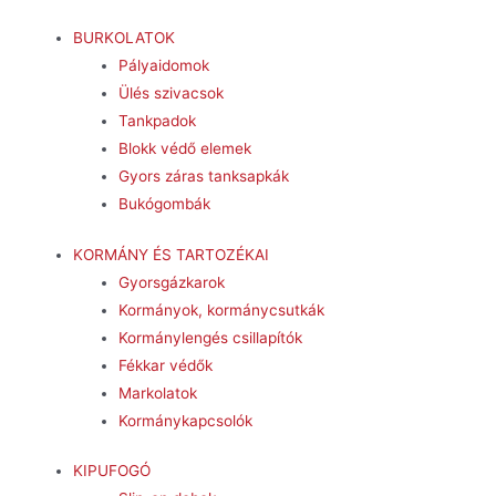
BURKOLATOK
Pályaidomok
Ülés szivacsok
Tankpadok
Blokk védő elemek
Gyors záras tanksapkák
Bukógombák
KORMÁNY ÉS TARTOZÉKAI
Gyorsgázkarok
Kormányok, kormánycsutkák
Kormánylengés csillapítók
Fékkar védők
Markolatok
Kormánykapcsolók
KIPUFOGÓ