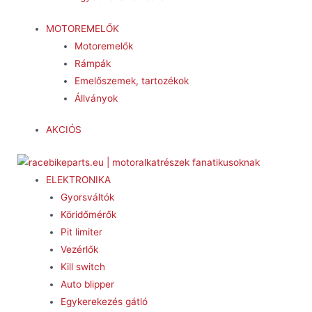
MOTOREMELŐK
Motoremelők
Rámpák
Emelőszemek, tartozékok
Állványok
AKCIÓS
ELEKTRONIKA
Gyorsváltók
Köridőmérők
Pit limiter
Vezérlők
Kill switch
Auto blipper
Egykerekezés gátló