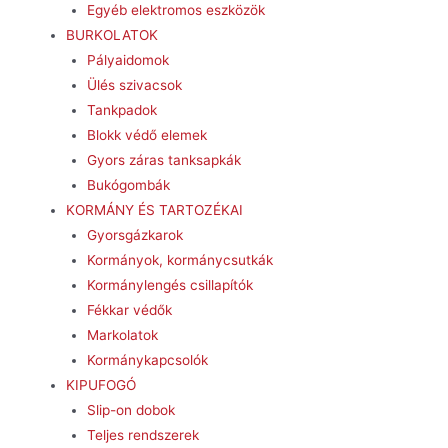
Egyéb elektromos eszközök
BURKOLATOK
Pályaidomok
Ülés szivacsok
Tankpadok
Blokk védő elemek
Gyors záras tanksapkák
Bukógombák
KORMÁNY ÉS TARTOZÉKAI
Gyorsgázkarok
Kormányok, kormánycsutkák
Kormánylengés csillapítók
Fékkar védők
Markolatok
Kormánykapcsolók
KIPUFOGÓ
Slip-on dobok
Teljes rendszerek