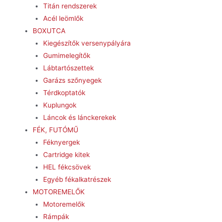
Titán rendszerek
Acél leömlők
BOXUTCA
Kiegészítők versenypályára
Gumimelegítők
Lábtartószettek
Garázs szőnyegek
Térdkoptatók
Kuplungok
Láncok és lánckerekek
FÉK, FUTÓMŰ
Féknyergek
Cartridge kitek
HEL fékcsövek
Egyéb fékalkatrészek
MOTOREMELŐK
Motoremelők
Rámpák