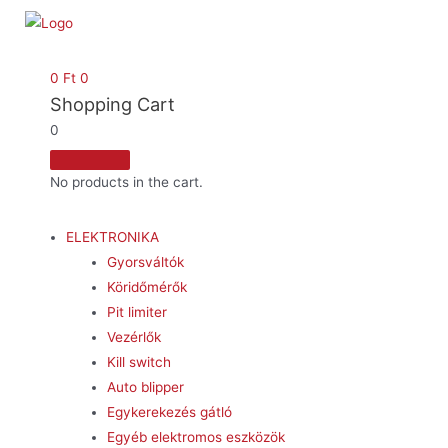
0
Ft
0
Shopping Cart
0
No products in the cart.
ELEKTRONIKA
Gyorsváltók
Köridőmérők
Pit limiter
Vezérlők
Kill switch
Auto blipper
Egykerekezés gátló
Egyéb elektromos eszközök