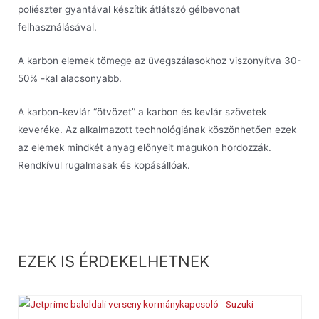
poliészter gyantával készítik átlátszó gélbevonat
felhasználásával.
A karbon elemek tömege az üvegszálasokhoz viszonyítva 30-
50% -kal alacsonyabb.
A karbon-kevlár “ötvözet” a karbon és kevlár szövetek
keveréke. Az alkalmazott technológiának köszönhetően ezek
az elemek mindkét anyag előnyeit magukon hordozzák.
Rendkívül rugalmasak és kopásállóak.
EZEK IS ÉRDEKELHETNEK