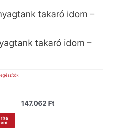
yagtank takaró idom –
agtank takaró idom –
iegészítők
147.062
Ft
árba
zem