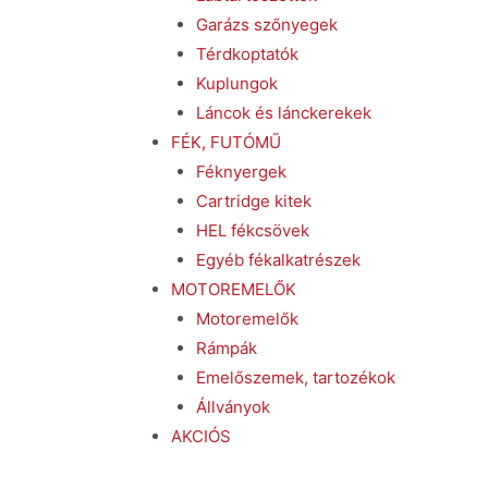
Garázs szőnyegek
Térdkoptatók
Kuplungok
Láncok és lánckerekek
FÉK, FUTÓMŰ
Féknyergek
Cartridge kitek
HEL fékcsövek
Egyéb fékalkatrészek
MOTOREMELŐK
Motoremelők
Rámpák
Emelőszemek, tartozékok
Állványok
AKCIÓS