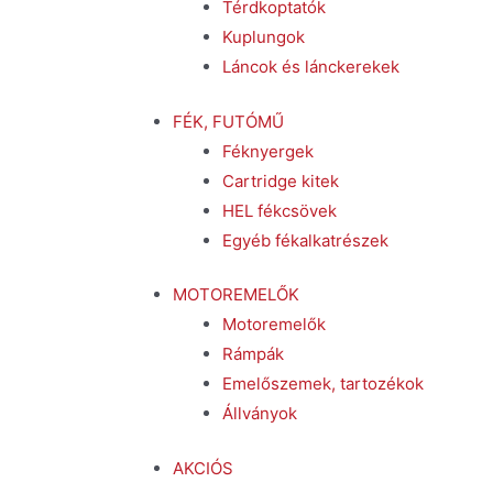
Térdkoptatók
Kuplungok
Láncok és lánckerekek
FÉK, FUTÓMŰ
Féknyergek
Cartridge kitek
HEL fékcsövek
Egyéb fékalkatrészek
MOTOREMELŐK
Motoremelők
Rámpák
Emelőszemek, tartozékok
Állványok
AKCIÓS