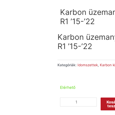
Karbon üzeman
R1 ’15-’22
Karbon üzemany
R1 ’15-’22
Kategóriák:
Idomszettek
,
Karbon k
Elérhető
Kos
tes