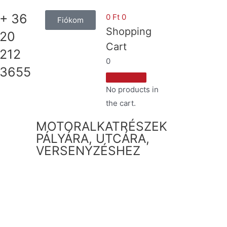
+ 36
0
Ft
0
Fiókom
Shopping
20
Cart
212
0
3655
No products in
the cart.
MOTORALKATRÉSZEK
PÁLYÁRA, UTCÁRA,
VERSENYZÉSHEZ