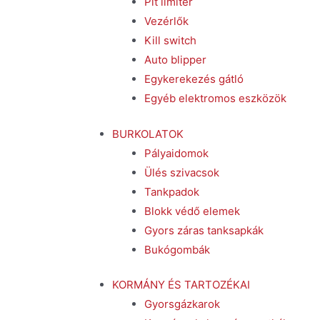
Pit limiter
Vezérlők
Kill switch
Auto blipper
Egykerekezés gátló
Egyéb elektromos eszközök
BURKOLATOK
Pályaidomok
Ülés szivacsok
Tankpadok
Blokk védő elemek
Gyors záras tanksapkák
Bukógombák
KORMÁNY ÉS TARTOZÉKAI
Gyorsgázkarok