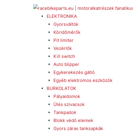
ELEKTRONIKA
Gyorsváltók
Köridőmérők
Pit limiter
Vezérlők
Kill switch
Auto blipper
Egykerekezés gátló
Egyéb elektromos eszközök
BURKOLATOK
Pályaidomok
Ülés szivacsok
Tankpadok
Blokk védő elemek
Gyors záras tanksapkák