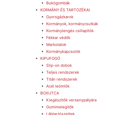
Bukógombák
KORMÁNY ÉS TARTOZÉKAI
Gyorsgázkarok
Kormányok, kormánycsutkák
Kormánylengés csillapítók
Fékkar védők
Markolatok
Kormánykapcsolók
KIPUFOGÓ
Slip-on dobok
Teljes rendszerek
Titán rendszerek
Acél leömlők
BOXUTCA
Kiegészítők versenypályára
Gumimelegítők
Lábtartószettek