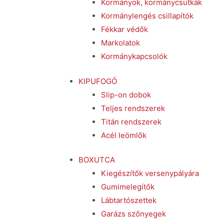
Kormányok, kormánycsutkák
Kormánylengés csillapítók
Fékkar védők
Markolatok
Kormánykapcsolók
KIPUFOGÓ
Slip-on dobok
Teljes rendszerek
Titán rendszerek
Acél leömlők
BOXUTCA
Kiegészítők versenypályára
Gumimelegítők
Lábtartószettek
Garázs szőnyegek