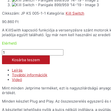
Cikkszám:
JP KS 005-1-1
Kategória:
Kill Switch
90.860
Ft
A KillSwith kapcsoló funkciója a versenyzésre szánt motorok ku
jeladója együtt található. Így már nem kell használni az eredet
Elérhető
Kill
Switch
Kosárba teszem
-
Panigale
899/959
Leírás
'14-
További információk
'19
Videó
mennyiség
Mint minden Jetprime terméket, ezt is nagyszilárdságú anyag
értékét.
Minden készlet Plug and Play. Az összeszerelés egyszerű és
A készlettel lehetőség nyílik a kulcs nélküli indításra, a gyúj