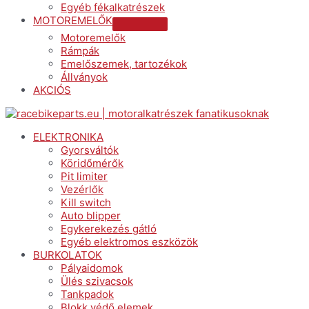
Egyéb fékalkatrészek
MOTOREMELŐK
Menu
Motoremelők
Toggle
Rámpák
Emelőszemek, tartozékok
Állványok
AKCIÓS
Menu
ELEKTRONIKA
Gyorsváltók
Köridőmérők
Pit limiter
Vezérlők
Kill switch
Auto blipper
Egykerekezés gátló
Egyéb elektromos eszközök
BURKOLATOK
Pályaidomok
Ülés szivacsok
Tankpadok
Blokk védő elemek