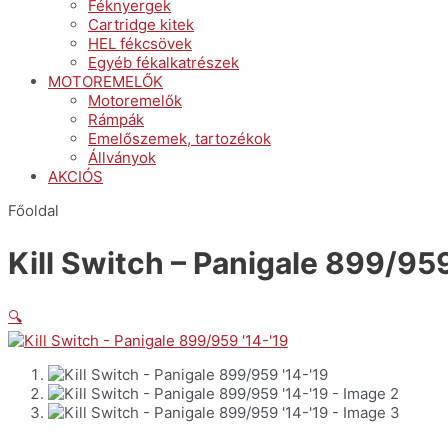
Féknyergek
Cartridge kitek
HEL fékcsövek
Egyéb fékalkatrészek
MOTOREMELŐK
Motoremelők
Rámpák
Emelőszemek, tartozékok
Állványok
AKCIÓS
Főoldal
Kill Switch – Panigale 899/959
🔍