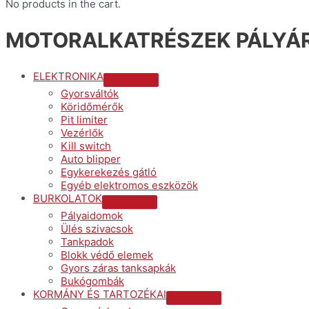
No products in the cart.
MOTORALKATRÉSZEK PÁLYÁR
ELEKTRONIKA
Menu
Gyorsváltók
Toggle
Köridőmérők
Pit limiter
Vezérlők
Kill switch
Auto blipper
Egykerekezés gátló
Egyéb elektromos eszközök
BURKOLATOK
Menu
Pályaidomok
Toggle
Ülés szivacsok
Tankpadok
Blokk védő elemek
Gyors záras tanksapkák
Bukógombák
KORMÁNY ÉS TARTOZÉKAI
Menu