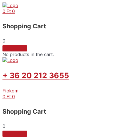
Skip
to
0
Ft
0
content
Shopping Cart
0
No products in the cart.
+ 36 20 212 3655
Fiókom
0
Ft
0
Shopping Cart
0