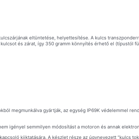
lcszárjának eltüntetése, helyettesítése. A kulcs transzponderre
i kulcsot és zárat, így 350 gramm könnyítés érhető el (típustól f
okból megmunkálva gyártják, az egység IP69K védelemmel rendel
 nem igényel semmilyen módosítást a motoron és annak elektr
táskapcsoló kiiktatására. A készlet része az úgynevezett “kulcs t