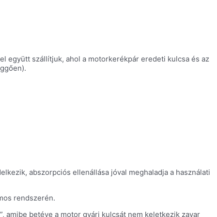
l együtt szállítjuk, ahol a motorkerékpár eredeti kulcsa és az
üggően).
kezik, abszorpciós ellenállása jóval meghaladja a használati
omos rendszerén.
ok”, amibe betéve a motor gyári kulcsát nem keletkezik zavar