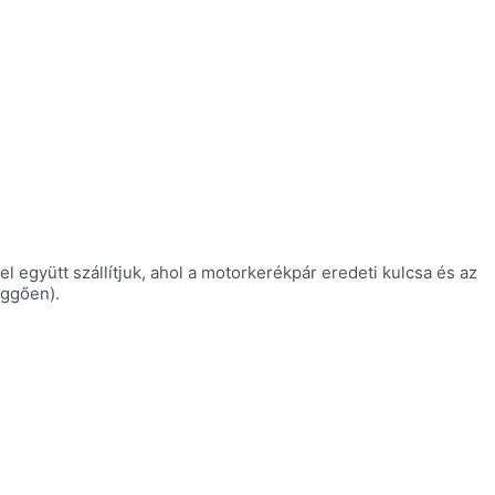
l együtt szállítjuk, ahol a motorkerékpár eredeti kulcsa és az
üggően).