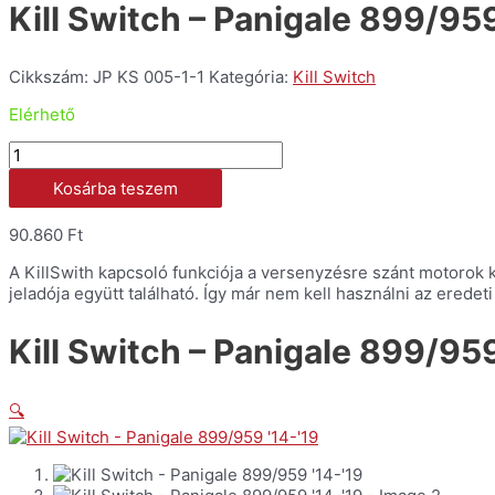
Kill Switch – Panigale 899/959
Cikkszám:
JP KS 005-1-1
Kategória:
Kill Switch
Elérhető
Kill
Switch
Kosárba teszem
-
Panigale
899/959
90.860
Ft
'14-
A KillSwith kapcsoló funkciója a versenyzésre szánt motorok ku
'19
jeladója együtt található. Így már nem kell használni az eredet
mennyiség
Kill Switch – Panigale 899/959
🔍