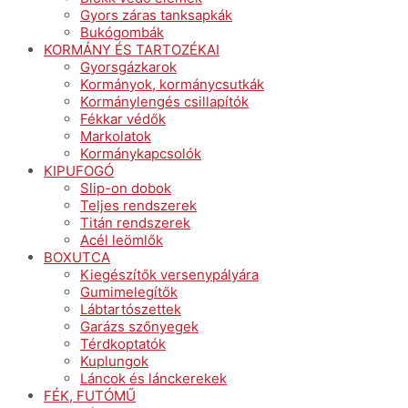
Gyors záras tanksapkák
Bukógombák
KORMÁNY ÉS TARTOZÉKAI
Gyorsgázkarok
Kormányok, kormánycsutkák
Kormánylengés csillapítók
Fékkar védők
Markolatok
Kormánykapcsolók
KIPUFOGÓ
Slip-on dobok
Teljes rendszerek
Titán rendszerek
Acél leömlők
BOXUTCA
Kiegészítők versenypályára
Gumimelegítők
Lábtartószettek
Garázs szőnyegek
Térdkoptatók
Kuplungok
Láncok és lánckerekek
FÉK, FUTÓMŰ