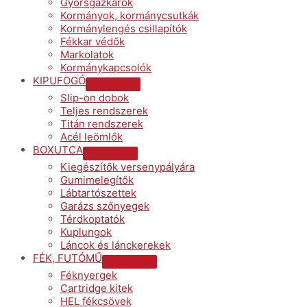
Gyorsgázkarok
Toggle
Kormányok, kormánycsutkák
Kormánylengés csillapítók
Fékkar védők
Markolatok
Kormánykapcsolók
KIPUFOGÓ
Menu
Slip-on dobok
Toggle
Teljes rendszerek
Titán rendszerek
Acél leömlők
BOXUTCA
Menu
Kiegészítők versenypályára
Toggle
Gumimelegítők
Lábtartószettek
Garázs szőnyegek
Térdkoptatók
Kuplungok
Láncok és lánckerekek
FÉK, FUTÓMŰ
Menu
Féknyergek
Toggle
Cartridge kitek
HEL fékcsövek