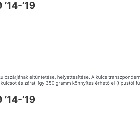
 ’14-’19
lcszárjának eltüntetése, helyettesítése. A kulcs transzponderre
i kulcsot és zárat, így 350 gramm könnyítés érhető el (típustól f
 ’14-’19