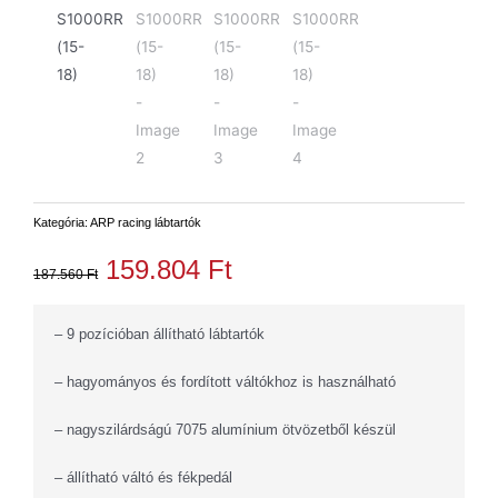
Kategória:
ARP racing lábtartók
159.804
Ft
187.560
Ft
– 9 pozícióban állítható lábtartók
– hagyományos és fordított váltókhoz is használható
– nagyszilárdságú 7075 alumínium ötvözetből készül
– állítható váltó és fékpedál