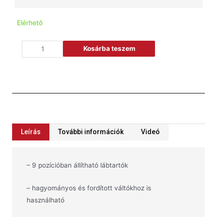
Elérhető
Kosárba teszem
Leírás
További információk
Videó
– 9 pozícióban állítható lábtartók
– hagyományos és fordított váltókhoz is
használható