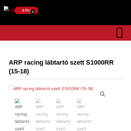
0
Ft
0
ARP racing lábtartó szett S1000RR
(15-18)