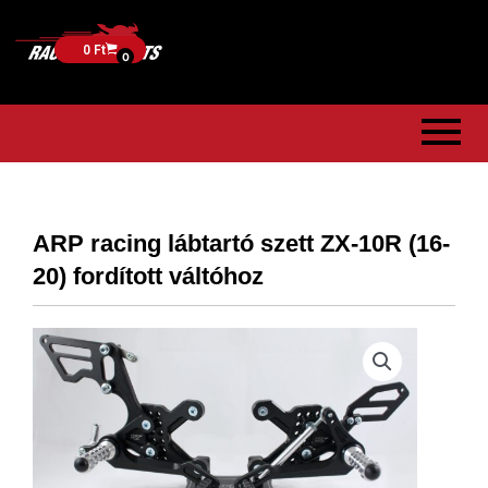
0
Ft
0
ARP racing lábtartó szett ZX-10R (16-
20) fordított váltóhoz