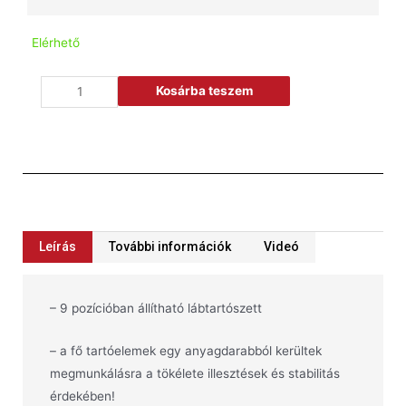
Elérhető
Kosárba teszem
Leírás
További információk
Videó
– 9 pozícióban állítható lábtartószett
– a fő tartóelemek egy anyagdarabból kerültek
megmunkálásra a tökélete illesztések és stabilitás
érdekében!