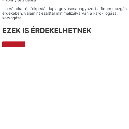
– könnyített design
– a váltókar és fékpedál dupla golyóscsapágyazott a finom mozgás
érdekében, valamint ezálttal minimalizálva van a karok lógása,
kotyogása
EZEK IS ÉRDEKELHETNEK