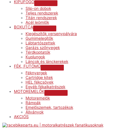
KIPUFOGÓ
Menu
Slip-on dobok
Toggle
Teljes rendszerek
Titán rendszerek
Acél leömlők
BOXUTCA
Menu
Kiegészítők versenypályára
Toggle
Gumimelegítők
Lábtartószettek
Garázs szőnyegek
Térdkoptatók
Kuplungok
Láncok és lánckerekek
FÉK, FUTÓMŰ
Menu
Féknyergek
Toggle
Cartridge kitek
HEL fékcsövek
Egyéb fékalkatrészek
MOTOREMELŐK
Menu
Motoremelők
Toggle
Rámpák
Emelőszemek, tartozékok
Állványok
AKCIÓS
Menu