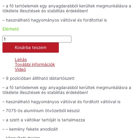
187.560 Ft.
159.804 Ft.
– a fő tartóelemek egy anyagdarabból kerültek megmunkálásra a
tökélete illesztések és stabilitás érdekében!
– használható hagyományos váltóval és fordítottal is
Elérhető
ARP
racing
Kosárba teszem
lábtartó
szett
ZX-
Leírás
6R
További információk
(03-
Videó
04)
mennyiség
– 9 pozícióban állítható lábtartószett
– a fő tartóelemek egy anyagdarabból kerültek megmunkálásra a
tökélete illesztések és stabilitás érdekében!
– használható hagyományos váltóval és fordított váltóval is
– 7075-ös alumínium ötvözetből készül
– a szett a váltókar tartóját is tartalmazza
– – kemény fekete anodizált