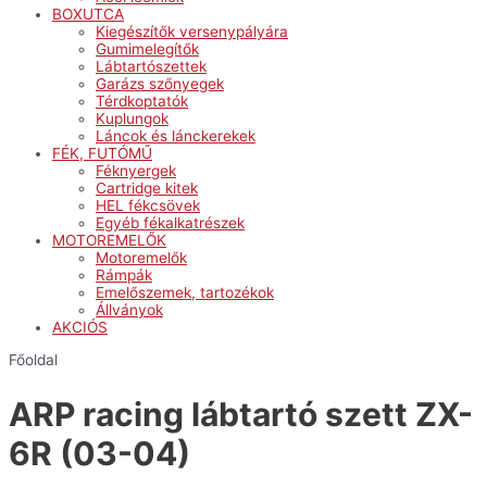
BOXUTCA
Kiegészítők versenypályára
Gumimelegítők
Lábtartószettek
Garázs szőnyegek
Térdkoptatók
Kuplungok
Láncok és lánckerekek
FÉK, FUTÓMŰ
Féknyergek
Cartridge kitek
HEL fékcsövek
Egyéb fékalkatrészek
MOTOREMELŐK
Motoremelők
Rámpák
Emelőszemek, tartozékok
Állványok
AKCIÓS
Főoldal
ARP racing lábtartó szett ZX-
6R (03-04)