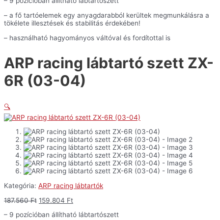
– 9 pozícióban állítható lábtartószett
was:
is:
04)
187.560 Ft.
159.804 Ft.
mennyiség
– a fő tartóelemek egy anyagdarabból kerültek megmunkálásra a
tökélete illesztések és stabilitás érdekében!
– használható hagyományos váltóval és fordítottal is
ARP racing lábtartó szett ZX-
6R (03-04)
🔍
Kategória:
ARP racing lábtartók
Original
Current
187.560
Ft
159.804
Ft
price
price
– 9 pozícióban állítható lábtartószett
was:
is: