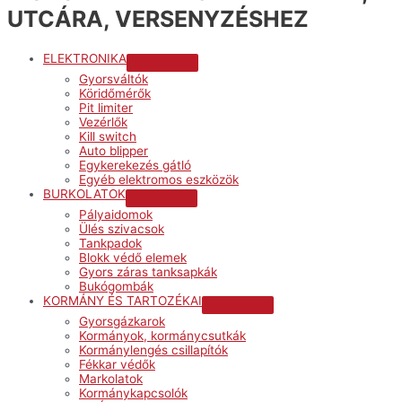
UTCÁRA, VERSENYZÉSHEZ
ELEKTRONIKA
Menu
Gyorsváltók
Toggle
Köridőmérők
Pit limiter
Vezérlők
Kill switch
Auto blipper
Egykerekezés gátló
Egyéb elektromos eszközök
BURKOLATOK
Menu
Pályaidomok
Toggle
Ülés szivacsok
Tankpadok
Blokk védő elemek
Gyors záras tanksapkák
Bukógombák
KORMÁNY ÉS TARTOZÉKAI
Menu
Gyorsgázkarok
Toggle
Kormányok, kormánycsutkák
Kormánylengés csillapítók
Fékkar védők
Markolatok
Kormánykapcsolók