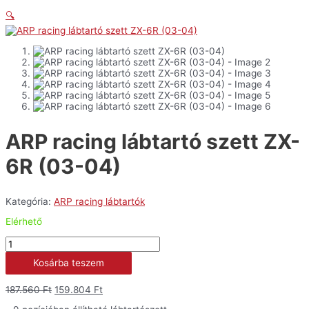
🔍
ARP racing lábtartó szett ZX-
6R (03-04)
Kategória:
ARP racing lábtartók
Elérhető
ARP
racing
Kosárba teszem
lábtartó
szett
ZX-
Original
Current
187.560
Ft
159.804
Ft
6R
price
price
(03-