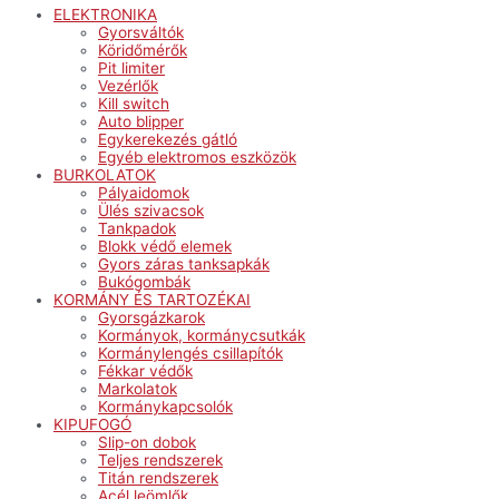
ELEKTRONIKA
Gyorsváltók
Köridőmérők
Pit limiter
Vezérlők
Kill switch
Auto blipper
Egykerekezés gátló
Egyéb elektromos eszközök
BURKOLATOK
Pályaidomok
Ülés szivacsok
Tankpadok
Blokk védő elemek
Gyors záras tanksapkák
Bukógombák
KORMÁNY ÉS TARTOZÉKAI
Gyorsgázkarok
Kormányok, kormánycsutkák
Kormánylengés csillapítók
Fékkar védők
Markolatok
Kormánykapcsolók
KIPUFOGÓ
Slip-on dobok
Teljes rendszerek
Titán rendszerek
Acél leömlők