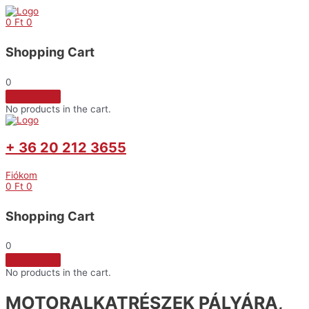
Skip
to
0
Ft
0
content
Shopping Cart
0
No products in the cart.
+ 36 20 212 3655
Fiókom
0
Ft
0
Shopping Cart
0
No products in the cart.
MOTORALKATRÉSZEK PÁLYÁRA,