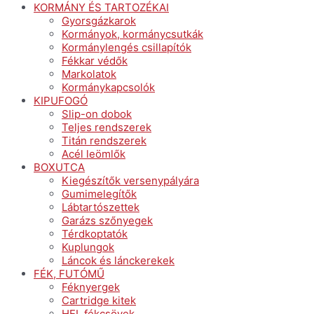
KORMÁNY ÉS TARTOZÉKAI
Gyorsgázkarok
Kormányok, kormánycsutkák
Kormánylengés csillapítók
Fékkar védők
Markolatok
Kormánykapcsolók
KIPUFOGÓ
Slip-on dobok
Teljes rendszerek
Titán rendszerek
Acél leömlők
BOXUTCA
Kiegészítők versenypályára
Gumimelegítők
Lábtartószettek
Garázs szőnyegek
Térdkoptatók
Kuplungok
Láncok és lánckerekek
FÉK, FUTÓMŰ
Féknyergek
Cartridge kitek
HEL fékcsövek