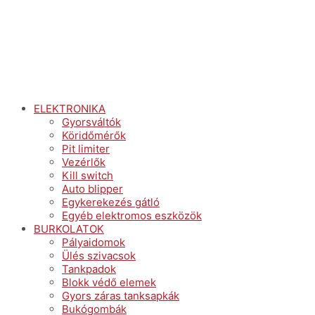
ELEKTRONIKA
Gyorsváltók
Köridőmérők
Pit limiter
Vezérlők
Kill switch
Auto blipper
Egykerekezés gátló
Egyéb elektromos eszközök
BURKOLATOK
Pályaidomok
Ülés szivacsok
Tankpadok
Blokk védő elemek
Gyors záras tanksapkák
Bukógombák