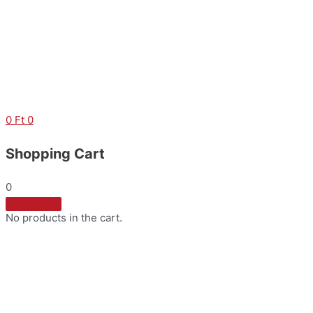
Skip
to
content
0
Ft
0
Shopping Cart
0
No products in the cart.