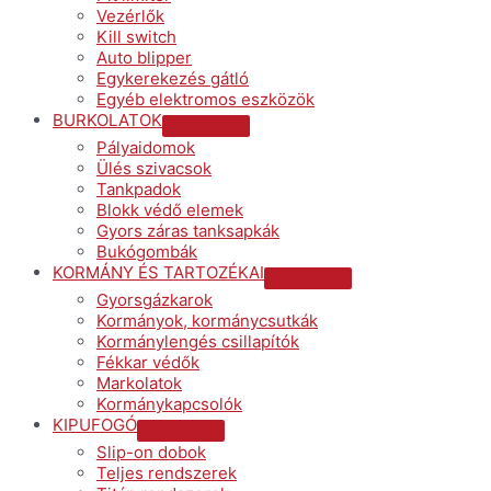
Vezérlők
Kill switch
Auto blipper
Egykerekezés gátló
Egyéb elektromos eszközök
BURKOLATOK
Menu
Pályaidomok
Toggle
Ülés szivacsok
Tankpadok
Blokk védő elemek
Gyors záras tanksapkák
Bukógombák
KORMÁNY ÉS TARTOZÉKAI
Menu
Gyorsgázkarok
Toggle
Kormányok, kormánycsutkák
Kormánylengés csillapítók
Fékkar védők
Markolatok
Kormánykapcsolók
KIPUFOGÓ
Menu
Slip-on dobok
Toggle
Teljes rendszerek