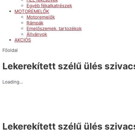
Egyéb fékalkatrészek
MOTOREMELŐK
Motoremelők
Rámpák
Emelőszemek, tartozékok
Állványok
AKCIÓS
Főoldal
Lekerekített szélű ülés sziva
Loading...
Lekerekített szélű ülés sziva