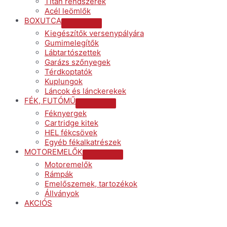
Titán rendszerek
Acél leömlők
BOXUTCA
Menu
Kiegészítők versenypályára
Toggle
Gumimelegítők
Lábtartószettek
Garázs szőnyegek
Térdkoptatók
Kuplungok
Láncok és lánckerekek
FÉK, FUTÓMŰ
Menu
Féknyergek
Toggle
Cartridge kitek
HEL fékcsövek
Egyéb fékalkatrészek
MOTOREMELŐK
Menu
Motoremelők
Toggle
Rámpák
Emelőszemek, tartozékok
Állványok
AKCIÓS
Menu