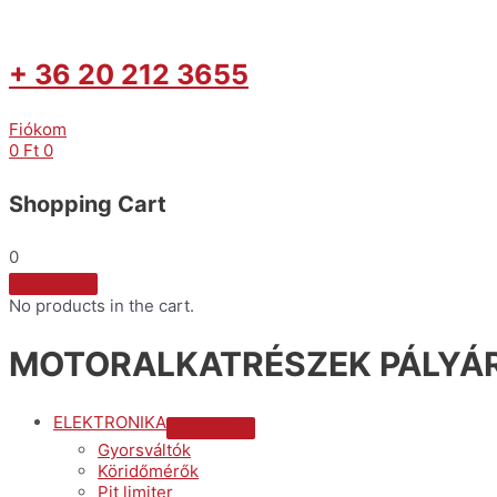
+ 36 20 212 3655
Fiókom
0
Ft
0
Shopping Cart
0
No products in the cart.
MOTORALKATRÉSZEK PÁLYÁR
ELEKTRONIKA
Menu
Gyorsváltók
Toggle
Köridőmérők
Pit limiter