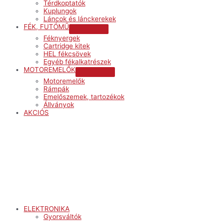
Térdkoptatók
Kuplungok
Láncok és lánckerekek
FÉK, FUTÓMŰ
Menu
Féknyergek
Toggle
Cartridge kitek
HEL fékcsövek
Egyéb fékalkatrészek
MOTOREMELŐK
Menu
Motoremelők
Toggle
Rámpák
Emelőszemek, tartozékok
Állványok
AKCIÓS
Menu
ELEKTRONIKA
Gyorsváltók