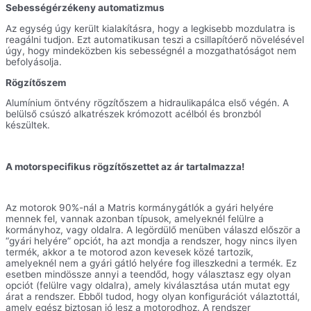
Sebességérzékeny automatizmus
Az egység úgy került kialakításra, hogy a legkisebb mozdulatra is
reagálni tudjon. Ezt automatikusan teszi a csillapítóerő növelésével
úgy, hogy mindeközben kis sebességnél a mozgathatóságot nem
befolyásolja.
Rögzítőszem
Alumínium öntvény rögzítőszem a hidraulikapálca első végén. A
belülső csúszó alkatrészek krómozott acélból és bronzból
készültek.
A motorspecifikus rögzítőszettet az ár tartalmazza!
Az motorok 90%-nál a Matris kormánygátlók a gyári helyére
mennek fel, vannak azonban típusok, amelyeknél felülre a
kormányhoz, vagy oldalra. A legördülő menüben válaszd először a
“gyári helyére” opciót, ha azt mondja a rendszer, hogy nincs ilyen
termék, akkor a te motorod azon kevesek közé tartozik,
amelyeknél nem a gyári gátló helyére fog illeszkedni a termék. Ez
esetben mindössze annyi a teendőd, hogy választasz egy olyan
opciót (felülre vagy oldalra), amely kiválasztása után mutat egy
árat a rendszer. Ebből tudod, hogy olyan konfigurációt válaztottál,
amely egész biztosan jó lesz a motorodhoz. A rendszer