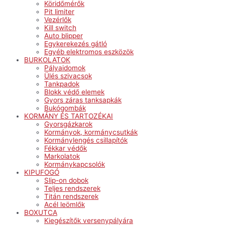
Köridőmérők
Pit limiter
Vezérlők
Kill switch
Auto blipper
Egykerekezés gátló
Egyéb elektromos eszközök
BURKOLATOK
Pályaidomok
Ülés szivacsok
Tankpadok
Blokk védő elemek
Gyors záras tanksapkák
Bukógombák
KORMÁNY ÉS TARTOZÉKAI
Gyorsgázkarok
Kormányok, kormánycsutkák
Kormánylengés csillapítók
Fékkar védők
Markolatok
Kormánykapcsolók
KIPUFOGÓ
Slip-on dobok
Teljes rendszerek
Titán rendszerek
Acél leömlők
BOXUTCA
Kiegészítők versenypályára