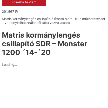
Kosárba teszem
csillapító
SDR
-
291.567
Ft
Monster
1200
Matris kormánylengés csillapító állítható hidraulikus működtetéssel
´14-
– versenyfelhasználásból áttervezve utcára
´20
mennyiség
Matris kormánylengés
csillapító SDR – Monster
1200 ´14-´20
Loading...