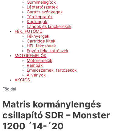
Gumimelegítők
Lábtartószettek
Garázs szőnyegek
Térdkoptatók
Kuplungok
Láncok és lánckerekek
FÉK, FUTÓMŰ
Féknyergek
Cartridge kitek
HEL fékcsövek
Egyéb fékalkatrészek
MOTOREMELŐK
Motoremelők
Rámpák
Emelőszemek, tartozékok
Állványok
AKCIÓS
Főoldal
Matris kormánylengés
csillapító SDR – Monster
1200 ´14-´20