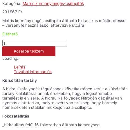
Kategória:
Matris kormánylengés-csillapítók
291.567
Ft
Matris kormánylengés csillapító állítható hidraulikus működtetéssel
– versenyfelhasználásból áttervezve utcára
Elérhető
Matris
kormánylengés
Kosárba teszem
csillapító
SDR
Loading...
-
Monster
Leírás
1200
További információk
´14-
´20
Külső titán tartály
mennyiség
A hidraulikafolyadék tágulásának következtében került a külső titán
tartály kialakításra annak érdekében, hogy a legextrémebb
terhelést is elviselje. A hidraulika folyadék Nitrogén gáz által van
nyomás alatt tartva, melyre azért van szükség, hogy bármely
hőmérsékleten stabilan működjön az a csillapító.
Fokozatállítás
„Hidraulikus fék”. 16 fokozatban állítható keménység.