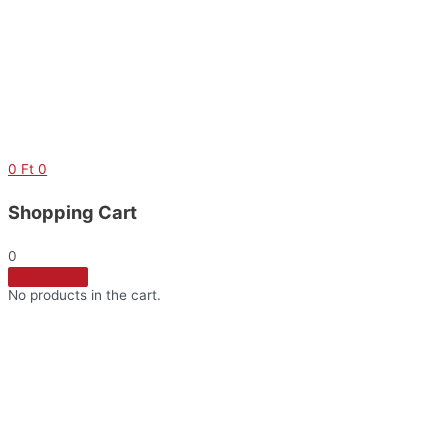
Skip
to
content
0
Ft
0
Shopping Cart
0
No products in the cart.