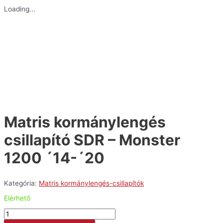
Loading...
Matris kormánylengés
csillapító SDR – Monster
1200 ´14-´20
Kategória:
Matris kormánylengés-csillapítók
Elérhető
Matris
kormánylengés