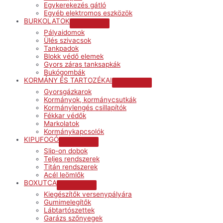
Egykerekezés gátló
Egyéb elektromos eszközök
BURKOLATOK
Menu
Pályaidomok
Toggle
Ülés szivacsok
Tankpadok
Blokk védő elemek
Gyors záras tanksapkák
Bukógombák
KORMÁNY ÉS TARTOZÉKAI
Menu
Gyorsgázkarok
Toggle
Kormányok, kormánycsutkák
Kormánylengés csillapítók
Fékkar védők
Markolatok
Kormánykapcsolók
KIPUFOGÓ
Menu
Slip-on dobok
Toggle
Teljes rendszerek
Titán rendszerek
Acél leömlők
BOXUTCA
Menu
Kiegészítők versenypályára
Toggle
Gumimelegítők
Lábtartószettek
Garázs szőnyegek