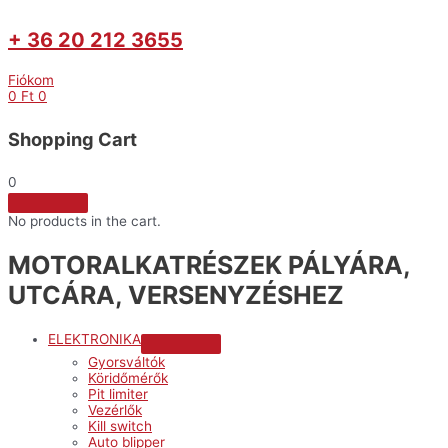
+ 36 20 212 3655
Fiókom
0
Ft
0
Shopping Cart
0
No products in the cart.
MOTORALKATRÉSZEK PÁLYÁRA,
UTCÁRA, VERSENYZÉSHEZ
ELEKTRONIKA
Menu
Gyorsváltók
Toggle
Köridőmérők
Pit limiter
Vezérlők
Kill switch
Auto blipper