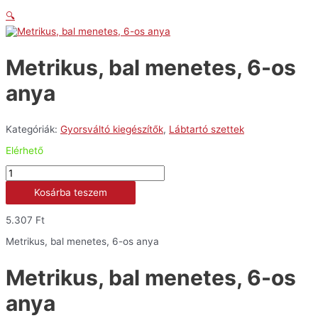
🔍
Metrikus, bal menetes, 6-os
anya
Kategóriák:
Gyorsváltó kiegészítők
,
Lábtartó szettek
Elérhető
Metrikus,
bal
Kosárba teszem
menetes,
6-
os
5.307
Ft
anya
mennyiség
Metrikus, bal menetes, 6-os anya
Metrikus, bal menetes, 6-os
anya