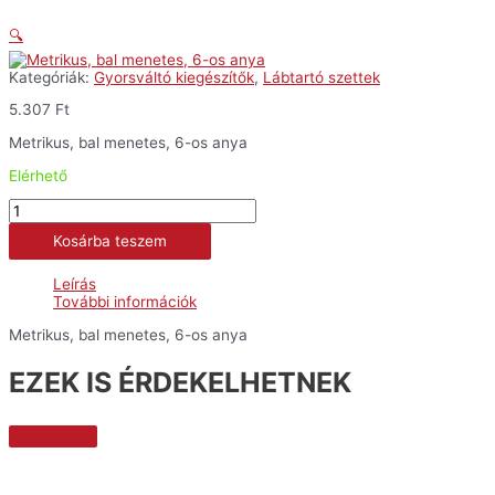
🔍
Kategóriák:
Gyorsváltó kiegészítők
,
Lábtartó szettek
5.307
Ft
Metrikus, bal menetes, 6-os anya
Elérhető
Metrikus,
bal
Kosárba teszem
menetes,
6-
os
Leírás
anya
További információk
mennyiség
Metrikus, bal menetes, 6-os anya
EZEK IS ÉRDEKELHETNEK