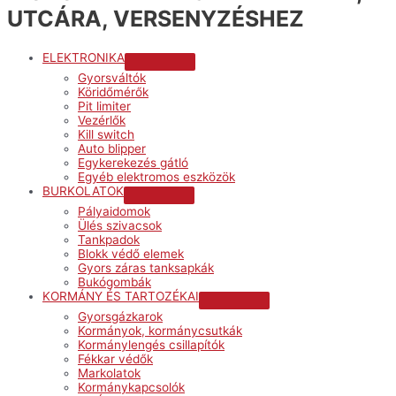
UTCÁRA, VERSENYZÉSHEZ
ELEKTRONIKA
Menu
Gyorsváltók
Toggle
Köridőmérők
Pit limiter
Vezérlők
Kill switch
Auto blipper
Egykerekezés gátló
Egyéb elektromos eszközök
BURKOLATOK
Menu
Pályaidomok
Toggle
Ülés szivacsok
Tankpadok
Blokk védő elemek
Gyors záras tanksapkák
Bukógombák
KORMÁNY ÉS TARTOZÉKAI
Menu
Gyorsgázkarok
Toggle
Kormányok, kormánycsutkák
Kormánylengés csillapítók
Fékkar védők
Markolatok
Kormánykapcsolók