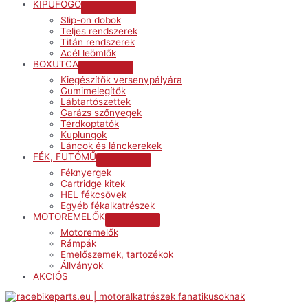
KIPUFOGÓ
Menu
Slip-on dobok
Toggle
Teljes rendszerek
Titán rendszerek
Acél leömlők
BOXUTCA
Menu
Kiegészítők versenypályára
Toggle
Gumimelegítők
Lábtartószettek
Garázs szőnyegek
Térdkoptatók
Kuplungok
Láncok és lánckerekek
FÉK, FUTÓMŰ
Menu
Féknyergek
Toggle
Cartridge kitek
HEL fékcsövek
Egyéb fékalkatrészek
MOTOREMELŐK
Menu
Motoremelők
Toggle
Rámpák
Emelőszemek, tartozékok
Állványok
AKCIÓS
Menu