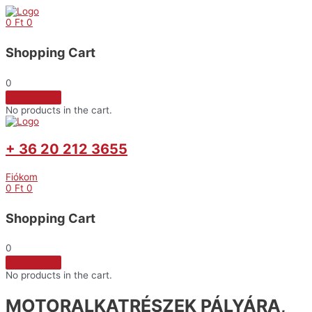
Skip
to
0
Ft
0
content
Shopping Cart
0
No products in the cart.
+ 36 20 212 3655
Fiókom
0
Ft
0
Shopping Cart
0
No products in the cart.
MOTORALKATRÉSZEK PÁLYÁRA,