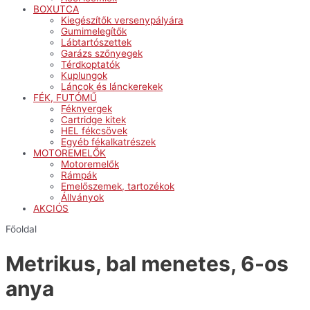
BOXUTCA
Kiegészítők versenypályára
Gumimelegítők
Lábtartószettek
Garázs szőnyegek
Térdkoptatók
Kuplungok
Láncok és lánckerekek
FÉK, FUTÓMŰ
Féknyergek
Cartridge kitek
HEL fékcsövek
Egyéb fékalkatrészek
MOTOREMELŐK
Motoremelők
Rámpák
Emelőszemek, tartozékok
Állványok
AKCIÓS
Főoldal
Metrikus, bal menetes, 6-os
anya