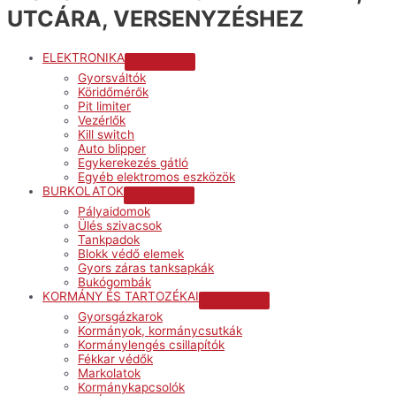
UTCÁRA, VERSENYZÉSHEZ
ELEKTRONIKA
Menu
Gyorsváltók
Toggle
Köridőmérők
Pit limiter
Vezérlők
Kill switch
Auto blipper
Egykerekezés gátló
Egyéb elektromos eszközök
BURKOLATOK
Menu
Pályaidomok
Toggle
Ülés szivacsok
Tankpadok
Blokk védő elemek
Gyors záras tanksapkák
Bukógombák
KORMÁNY ÉS TARTOZÉKAI
Menu
Gyorsgázkarok
Toggle
Kormányok, kormánycsutkák
Kormánylengés csillapítók
Fékkar védők
Markolatok
Kormánykapcsolók