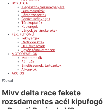
BOXUTCA
Kiegészítők versenypályára
Gumimelegítők
Lábtartószettek
Garázs szőnyegek
Térdkoptatók
Kuplungok
Láncok és lánckerekek
FÉK, FUTÓMŰ
Féknyergek
Cartridge kitek
HEL fékcsövek
Egyéb fékalkatrészek
MOTOREMELŐK
Motoremelők
Rámpák
Emelőszemek, tartozékok
Állványok
AKCIÓS
Főoldal
Mivv delta race fekete
rozsdamentes acél kipufogó