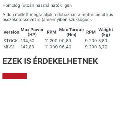
Homológ (utcán használható): igen
A dob mellett megtaláljuk a dobozban a motorspecifikus
összekötőcsövet is (amennyiben szükséges).
Max Power
Max Torque
Weight
Version
RPM
RPM
(HP)
(Nm)
(kg)
STOCK
134,50
11.200
90,80
9.200
8,80
MIVV
142,80
11.000
96,40
9.200
3,70
EZEK IS ÉRDEKELHETNEK