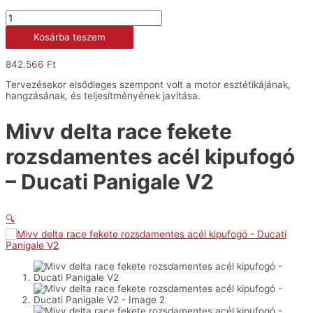
Mivv
delta
Kosárba teszem
race
fekete
rozsdamentes
842.566
Ft
acél
kipufogó
Tervezésekor elsődleges szempont volt a motor esztétikájának,
-
hangzásának, és teljesítményének javítása.
Ducati
Panigale
Mivv delta race fekete
V2
mennyiség
rozsdamentes acél kipufogó
– Ducati Panigale V2
🔍