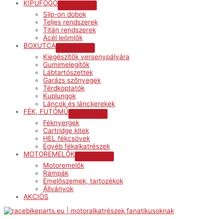
KIPUFOGÓ
Menu
Slip-on dobok
Toggle
Teljes rendszerek
Titán rendszerek
Acél leömlők
BOXUTCA
Menu
Kiegészítők versenypályára
Toggle
Gumimelegítők
Lábtartószettek
Garázs szőnyegek
Térdkoptatók
Kuplungok
Láncok és lánckerekek
FÉK, FUTÓMŰ
Menu
Féknyergek
Toggle
Cartridge kitek
HEL fékcsövek
Egyéb fékalkatrészek
MOTOREMELŐK
Menu
Motoremelők
Toggle
Rámpák
Emelőszemek, tartozékok
Állványok
AKCIÓS
Menu