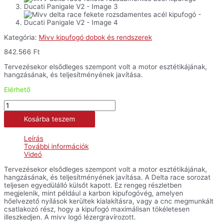
Kategória:
Mivv kipufogó dobok és rendszerek
842.566
Ft
Tervezésekor elsődleges szempont volt a motor esztétikájának,
hangzásának, és teljesítményének javítása.
Elérhető
Mivv
delta
Kosárba teszem
race
fekete
rozsdamentes
Leírás
acél
További információk
kipufogó
Videó
-
Ducati
Tervezésekor elsődleges szempont volt a motor esztétikájának,
Panigale
hangzásának, és teljesítményének javítása. A Delta race sorozat
V2
teljesen egyedülálló külsőt kapott. Ez rengeg részletben
mennyiség
megjelenik, mint például a karbon kipufogóvég, amelyen
hőelvezető nyílások kerültek kialakításra, vagy a cnc megmunkált
csatlakozó rész, hogy a kipufogó maximálisan tökéletesen
illeszkedjen. A mivv logó lézergravírozott.