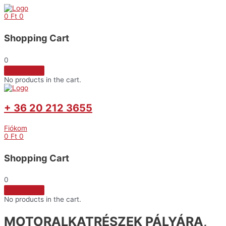
Skip
to
0
Ft
0
content
Shopping Cart
0
No products in the cart.
+ 36 20 212 3655
Fiókom
0
Ft
0
Shopping Cart
0
No products in the cart.
MOTORALKATRÉSZEK PÁLYÁRA,