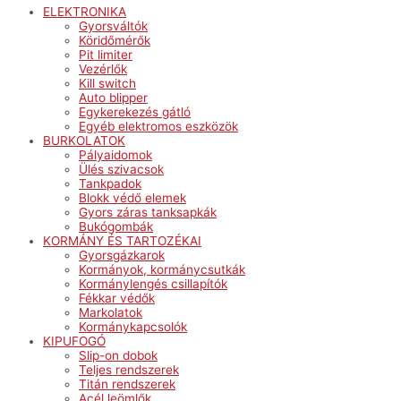
ELEKTRONIKA
Gyorsváltók
Köridőmérők
Pit limiter
Vezérlők
Kill switch
Auto blipper
Egykerekezés gátló
Egyéb elektromos eszközök
BURKOLATOK
Pályaidomok
Ülés szivacsok
Tankpadok
Blokk védő elemek
Gyors záras tanksapkák
Bukógombák
KORMÁNY ÉS TARTOZÉKAI
Gyorsgázkarok
Kormányok, kormánycsutkák
Kormánylengés csillapítók
Fékkar védők
Markolatok
Kormánykapcsolók
KIPUFOGÓ
Slip-on dobok
Teljes rendszerek
Titán rendszerek
Acél leömlők