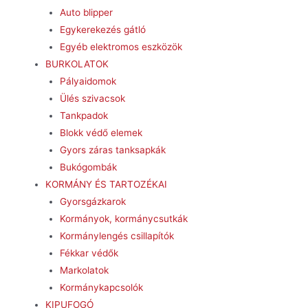
Auto blipper
Egykerekezés gátló
Egyéb elektromos eszközök
BURKOLATOK
Pályaidomok
Ülés szivacsok
Tankpadok
Blokk védő elemek
Gyors záras tanksapkák
Bukógombák
KORMÁNY ÉS TARTOZÉKAI
Gyorsgázkarok
Kormányok, kormánycsutkák
Kormánylengés csillapítók
Fékkar védők
Markolatok
Kormánykapcsolók
KIPUFOGÓ