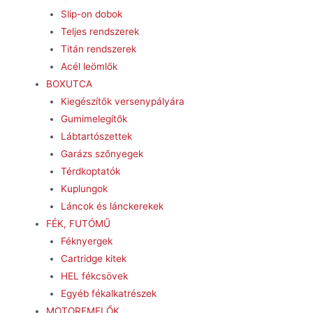
Slip-on dobok
Teljes rendszerek
Titán rendszerek
Acél leömlők
BOXUTCA
Kiegészítők versenypályára
Gumimelegítők
Lábtartószettek
Garázs szőnyegek
Térdkoptatók
Kuplungok
Láncok és lánckerekek
FÉK, FUTÓMŰ
Féknyergek
Cartridge kitek
HEL fékcsövek
Egyéb fékalkatrészek
MOTOREMELŐK