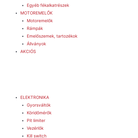
Egyéb fékalkatrészek
MOTOREMELŐK
Motoremelők
Rámpák
Emelőszemek, tartozékok
Állványok
AKCIÓS
ELEKTRONIKA
Gyorsváltók
Köridőmérők
Pit limiter
Vezérlők
Kill switch