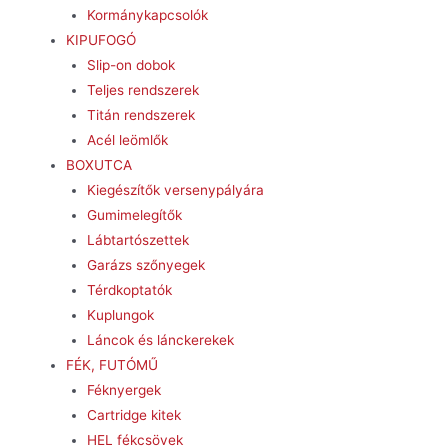
Kormánykapcsolók
KIPUFOGÓ
Slip-on dobok
Teljes rendszerek
Titán rendszerek
Acél leömlők
BOXUTCA
Kiegészítők versenypályára
Gumimelegítők
Lábtartószettek
Garázs szőnyegek
Térdkoptatók
Kuplungok
Láncok és lánckerekek
FÉK, FUTÓMŰ
Féknyergek
Cartridge kitek
HEL fékcsövek