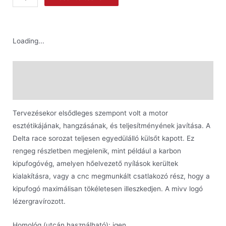
Loading...
Leírás
További információk
Tervezésekor elsődleges szempont volt a motor
esztétikájának, hangzásának, és teljesítményének javítása. A
Delta race sorozat teljesen egyedülálló külsőt kapott. Ez
rengeg részletben megjelenik, mint például a karbon
kipufogóvég, amelyen hőelvezető nyílások kerültek
kialakításra, vagy a cnc megmunkált csatlakozó rész, hogy a
kipufogó maximálisan tökéletesen illeszkedjen. A mivv logó
lézergravírozott.
Homológ (utcán használható): igen