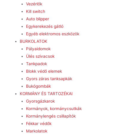
Vezérlők
Kill switch
Auto blipper
Egykerekezés gátló
Egyéb elektromos eszközök
BURKOLATOK
Pályaidomok
Ülés szivacsok
Tankpadok
Blokk védő elemek
Gyors záras tanksapkák
Bukógombák
KORMÁNY ÉS TARTOZÉKAI
Gyorsgázkarok
Kormányok, kormánycsutkák
Kormánylengés csillapítók
Fékkar védők
Markolatok