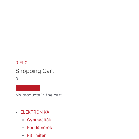
0
Ft
0
Shopping Cart
0
No products in the cart.
ELEKTRONIKA
Gyorsváltók
Köridőmérők
Pit limiter