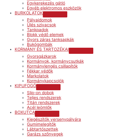
Egykerekezés gátló
Egyéb elektromos eszközök
BURKOLATOK
Menu
Pályaidomok
Toggle
Ülés szivacsok
Tankpadok
Blokk védő elemek
Gyors záras tanksapkák
Bukógombák
KORMÁNY ÉS TARTOZÉKAI
Menu
Gyorsgázkarok
Toggle
Kormányok, kormánycsutkák
Kormánylengés csillapítók
Fékkar védők
Markolatok
Kormánykapcsolók
KIPUFOGÓ
Menu
Slip-on dobok
Toggle
Teljes rendszerek
Titán rendszerek
Acél leömlők
BOXUTCA
Menu
Kiegészítők versenypályára
Toggle
Gumimelegítők
Lábtartószettek
Garázs szőnyegek