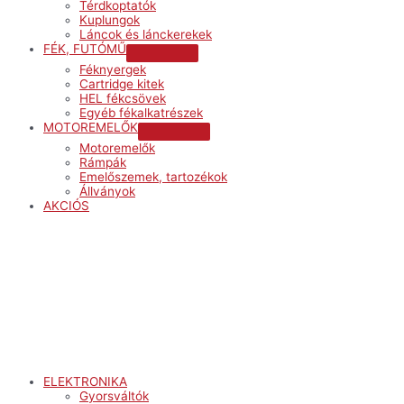
Térdkoptatók
Kuplungok
Láncok és lánckerekek
FÉK, FUTÓMŰ
Menu
Féknyergek
Toggle
Cartridge kitek
HEL fékcsövek
Egyéb fékalkatrészek
MOTOREMELŐK
Menu
Motoremelők
Toggle
Rámpák
Emelőszemek, tartozékok
Állványok
AKCIÓS
Menu
ELEKTRONIKA
Gyorsváltók