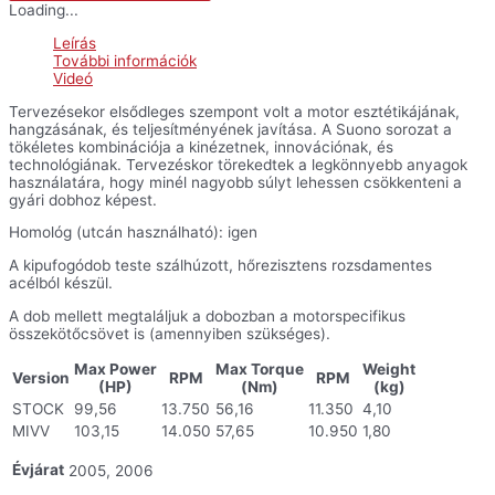
acél
Loading...
kipufogó
-
Leírás
CBR600RR
További információk
'05-
Videó
'06
mennyiség
Tervezésekor elsődleges szempont volt a motor esztétikájának,
hangzásának, és teljesítményének javítása. A Suono sorozat a
tökéletes kombinációja a kinézetnek, innovációnak, és
technológiának. Tervezéskor törekedtek a legkönnyebb anyagok
használatára, hogy minél nagyobb súlyt lehessen csökkenteni a
gyári dobhoz képest.
Homológ (utcán használható): igen
A kipufogódob teste szálhúzott, hőrezisztens rozsdamentes
acélból készül.
A dob mellett megtaláljuk a dobozban a motorspecifikus
összekötőcsövet is (amennyiben szükséges).
Max Power
Max Torque
Weight
Version
RPM
RPM
(HP)
(Nm)
(kg)
STOCK
99,56
13.750
56,16
11.350
4,10
MIVV
103,15
14.050
57,65
10.950
1,80
Évjárat
2005, 2006