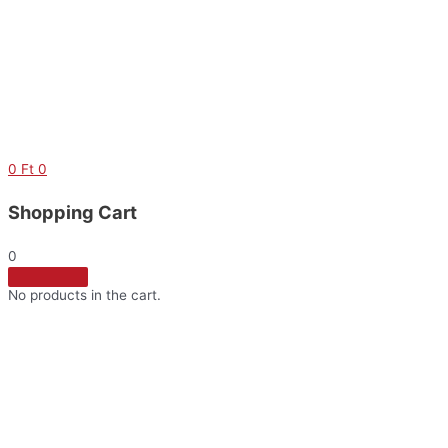
Skip
to
content
0
Ft
0
Shopping Cart
0
No products in the cart.