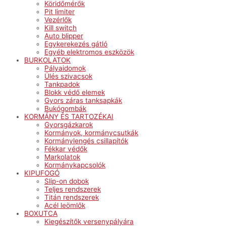
Köridőmérők
Pit limiter
Vezérlők
Kill switch
Auto blipper
Egykerekezés gátló
Egyéb elektromos eszközök
BURKOLATOK
Pályaidomok
Ülés szivacsok
Tankpadok
Blokk védő elemek
Gyors záras tanksapkák
Bukógombák
KORMÁNY ÉS TARTOZÉKAI
Gyorsgázkarok
Kormányok, kormánycsutkák
Kormánylengés csillapítók
Fékkar védők
Markolatok
Kormánykapcsolók
KIPUFOGÓ
Slip-on dobok
Teljes rendszerek
Titán rendszerek
Acél leömlők
BOXUTCA
Kiegészítők versenypályára