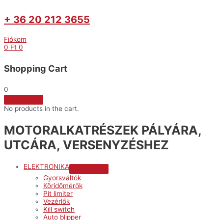
+ 36 20 212 3655
Fiókom
0
Ft
0
Shopping Cart
0
No products in the cart.
MOTORALKATRÉSZEK PÁLYÁRA,
UTCÁRA, VERSENYZÉSHEZ
ELEKTRONIKA
Menu
Gyorsváltók
Toggle
Köridőmérők
Pit limiter
Vezérlők
Kill switch
Auto blipper