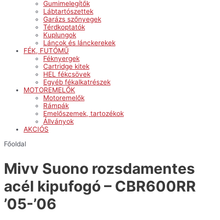
Gumimelegítők
Lábtartószettek
Garázs szőnyegek
Térdkoptatók
Kuplungok
Láncok és lánckerekek
FÉK, FUTÓMŰ
Féknyergek
Cartridge kitek
HEL fékcsövek
Egyéb fékalkatrészek
MOTOREMELŐK
Motoremelők
Rámpák
Emelőszemek, tartozékok
Állványok
AKCIÓS
Főoldal
Mivv Suono rozsdamentes
acél kipufogó – CBR600RR
’05-’06