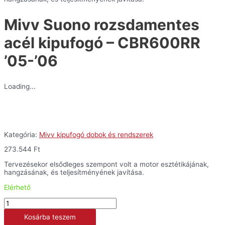
'06
mennyiség
Mivv Suono rozsdamentes
acél kipufogó – CBR600RR
’05-’06
Loading...
Kategória:
Mivv kipufogó dobok és rendszerek
273.544
Ft
Tervezésekor elsődleges szempont volt a motor esztétikájának,
hangzásának, és teljesítményének javítása.
Elérhető
Mivv
Suono
Kosárba teszem
rozsdamentes