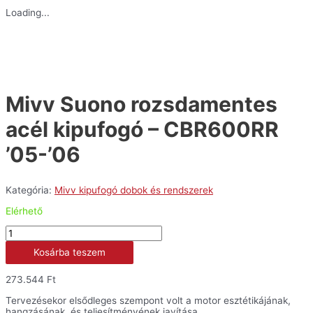
Loading...
Mivv Suono rozsdamentes
acél kipufogó – CBR600RR
’05-’06
Kategória:
Mivv kipufogó dobok és rendszerek
Elérhető
Mivv
Suono
Kosárba teszem
rozsdamentes
acél
kipufogó
273.544
Ft
-
CBR600RR
Tervezésekor elsődleges szempont volt a motor esztétikájának,
'05-
hangzásának, és teljesítményének javítása.