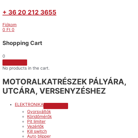
+ 36 20 212 3655
Fiókom
0
Ft
0
Shopping Cart
0
No products in the cart.
MOTORALKATRÉSZEK PÁLYÁRA,
UTCÁRA, VERSENYZÉSHEZ
ELEKTRONIKA
Menu
Gyorsváltók
Toggle
Köridőmérők
Pit limiter
Vezérlők
Kill switch
Auto blipper