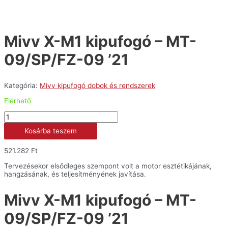
Mivv X-M1 kipufogó – MT-
09/SP/FZ-09 ’21
Kategória:
Mivv kipufogó dobok és rendszerek
Elérhető
Mivv
X-
Kosárba teszem
M1
kipufogó
-
521.282
Ft
MT-
09/SP/FZ-
Tervezésekor elsődleges szempont volt a motor esztétikájának,
09
hangzásának, és teljesítményének javítása.
'21
mennyiség
Mivv X-M1 kipufogó – MT-
09/SP/FZ-09 ’21