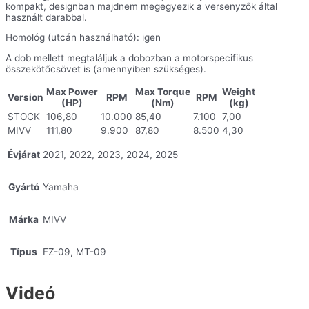
kompakt, designban majdnem megegyezik a versenyzők által
használt darabbal.
Homológ (utcán használható): igen
A dob mellett megtaláljuk a dobozban a motorspecifikus
összekötőcsövet is (amennyiben szükséges).
Max Power
Max Torque
Weight
Version
RPM
RPM
(HP)
(Nm)
(kg)
STOCK
106,80
10.000
85,40
7.100
7,00
MIVV
111,80
9.900
87,80
8.500
4,30
Évjárat
2021, 2022, 2023, 2024, 2025
Gyártó
Yamaha
Márka
MIVV
Típus
FZ-09, MT-09
Videó