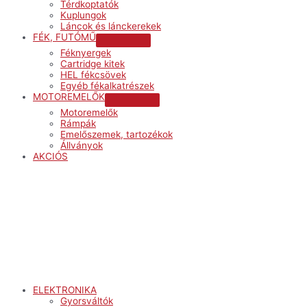
Térdkoptatók
Kuplungok
Láncok és lánckerekek
FÉK, FUTÓMŰ
Menu
Féknyergek
Toggle
Cartridge kitek
HEL fékcsövek
Egyéb fékalkatrészek
MOTOREMELŐK
Menu
Motoremelők
Toggle
Rámpák
Emelőszemek, tartozékok
Állványok
AKCIÓS
Menu
ELEKTRONIKA
Gyorsváltók