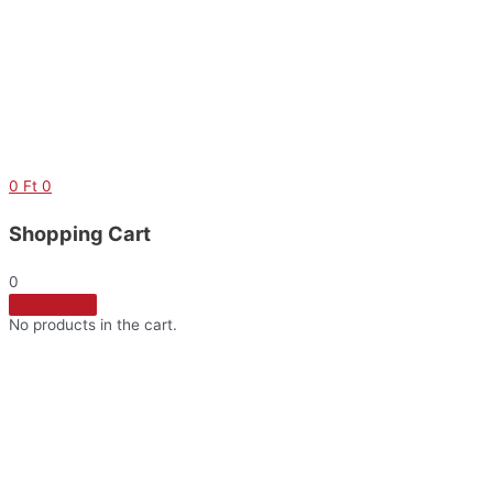
Skip
to
content
0
Ft
0
Shopping Cart
0
No products in the cart.