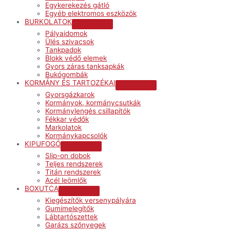
Egykerekezés gátló
Egyéb elektromos eszközök
BURKOLATOK
Menu
Pályaidomok
Toggle
Ülés szivacsok
Tankpadok
Blokk védő elemek
Gyors záras tanksapkák
Bukógombák
KORMÁNY ÉS TARTOZÉKAI
Menu
Gyorsgázkarok
Toggle
Kormányok, kormánycsutkák
Kormánylengés csillapítók
Fékkar védők
Markolatok
Kormánykapcsolók
KIPUFOGÓ
Menu
Slip-on dobok
Toggle
Teljes rendszerek
Titán rendszerek
Acél leömlők
BOXUTCA
Menu
Kiegészítők versenypályára
Toggle
Gumimelegítők
Lábtartószettek
Garázs szőnyegek