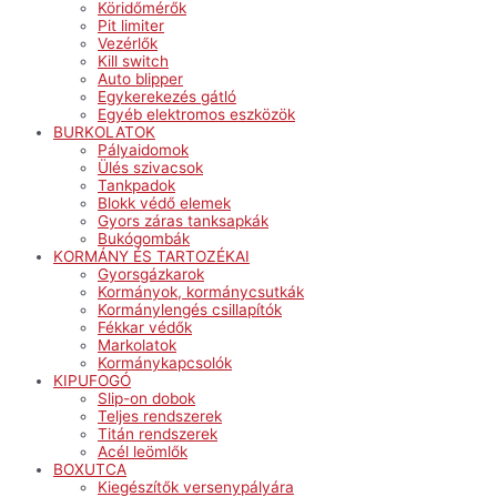
Köridőmérők
Pit limiter
Vezérlők
Kill switch
Auto blipper
Egykerekezés gátló
Egyéb elektromos eszközök
BURKOLATOK
Pályaidomok
Ülés szivacsok
Tankpadok
Blokk védő elemek
Gyors záras tanksapkák
Bukógombák
KORMÁNY ÉS TARTOZÉKAI
Gyorsgázkarok
Kormányok, kormánycsutkák
Kormánylengés csillapítók
Fékkar védők
Markolatok
Kormánykapcsolók
KIPUFOGÓ
Slip-on dobok
Teljes rendszerek
Titán rendszerek
Acél leömlők
BOXUTCA
Kiegészítők versenypályára