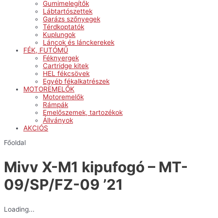
Gumimelegítők
Lábtartószettek
Garázs szőnyegek
Térdkoptatók
Kuplungok
Láncok és lánckerekek
FÉK, FUTÓMŰ
Féknyergek
Cartridge kitek
HEL fékcsövek
Egyéb fékalkatrészek
MOTOREMELŐK
Motoremelők
Rámpák
Emelőszemek, tartozékok
Állványok
AKCIÓS
Főoldal
Mivv X-M1 kipufogó – MT-
09/SP/FZ-09 ’21
Loading...