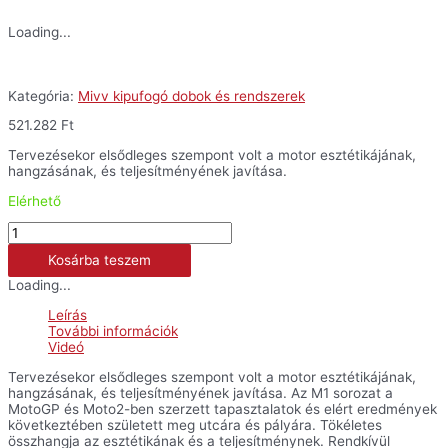
Loading...
Kategória:
Mivv kipufogó dobok és rendszerek
521.282
Ft
Tervezésekor elsődleges szempont volt a motor esztétikájának,
hangzásának, és teljesítményének javítása.
Elérhető
Mivv
X-
Kosárba teszem
M1
kipufogó
Loading...
-
MT-
Leírás
09/SP/FZ-
További információk
09
Videó
'21
mennyiség
Tervezésekor elsődleges szempont volt a motor esztétikájának,
hangzásának, és teljesítményének javítása. Az M1 sorozat a
MotoGP és Moto2-ben szerzett tapasztalatok és elért eredmények
következtében született meg utcára és pályára. Tökéletes
összhangja az esztétikának és a teljesítménynek. Rendkívül