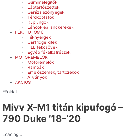
Gumimelegítők
Lábtartószettek
Garázs szőnyegek
Térdkoptatók
Kuplungok
Láncok és lánckerekek
FÉK, FUTÓMŰ
Féknyergek
Cartridge kitek
HEL fékcsövek
Egyéb fékalkatrészek
MOTOREMELŐK
Motoremelők
Rámpák
Emelőszemek, tartozékok
Állványok
AKCIÓS
Főoldal
Mivv X-M1 titán kipufogó –
790 Duke ’18-’20
Loading...