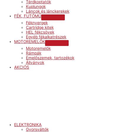
Térdkoptatók
Kuplungok
Láncok és lánckerekek
FÉK, FUTÓMŰ
Menu
Féknyergek
Toggle
Cartridge kitek
HEL fékcsövek
Egyéb fékalkatrészek
MOTOREMELŐK
Menu
Motoremelők
Toggle
Rámpák
Emelőszemek, tartozékok
Állványok
AKCIÓS
Menu
ELEKTRONIKA
Gyorsváltók