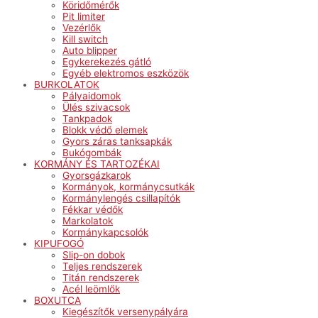
Köridőmérők
Pit limiter
Vezérlők
Kill switch
Auto blipper
Egykerekezés gátló
Egyéb elektromos eszközök
BURKOLATOK
Pályaidomok
Ülés szivacsok
Tankpadok
Blokk védő elemek
Gyors záras tanksapkák
Bukógombák
KORMÁNY ÉS TARTOZÉKAI
Gyorsgázkarok
Kormányok, kormánycsutkák
Kormánylengés csillapítók
Fékkar védők
Markolatok
Kormánykapcsolók
KIPUFOGÓ
Slip-on dobok
Teljes rendszerek
Titán rendszerek
Acél leömlők
BOXUTCA
Kiegészítők versenypályára