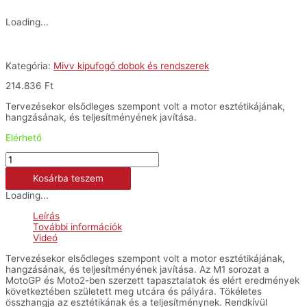
Loading...
Kategória:
Mivv kipufogó dobok és rendszerek
214.836
Ft
Tervezésekor elsődleges szempont volt a motor esztétikájának,
hangzásának, és teljesítményének javítása.
Elérhető
Mivv
X-
Kosárba teszem
M1
titán
Loading...
kipufogó
-
Leírás
790
További információk
Duke
Videó
'18-
'20
Tervezésekor elsődleges szempont volt a motor esztétikájának,
mennyiség
hangzásának, és teljesítményének javítása. Az M1 sorozat a
MotoGP és Moto2-ben szerzett tapasztalatok és elért eredmények
következtében született meg utcára és pályára. Tökéletes
összhangja az esztétikának és a teljesítménynek. Rendkívül