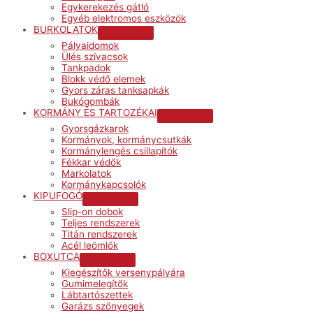
Egykerekezés gátló
Egyéb elektromos eszközök
BURKOLATOK
Menu
Pályaidomok
Toggle
Ülés szivacsok
Tankpadok
Blokk védő elemek
Gyors záras tanksapkák
Bukógombák
KORMÁNY ÉS TARTOZÉKAI
Menu
Gyorsgázkarok
Toggle
Kormányok, kormánycsutkák
Kormánylengés csillapítók
Fékkar védők
Markolatok
Kormánykapcsolók
KIPUFOGÓ
Menu
Slip-on dobok
Toggle
Teljes rendszerek
Titán rendszerek
Acél leömlők
BOXUTCA
Menu
Kiegészítők versenypályára
Toggle
Gumimelegítők
Lábtartószettek
Garázs szőnyegek