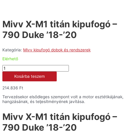
Mivv X-M1 titán kipufogó –
790 Duke ’18-’20
Kategória:
Mivv kipufogó dobok és rendszerek
Elérhető
Mivv
X-
Kosárba teszem
M1
titán
kipufogó
214.836
Ft
-
790
Tervezésekor elsődleges szempont volt a motor esztétikájának,
Duke
hangzásának, és teljesítményének javítása.
'18-
'20
Mivv X-M1 titán kipufogó –
mennyiség
790 Duke ’18-’20