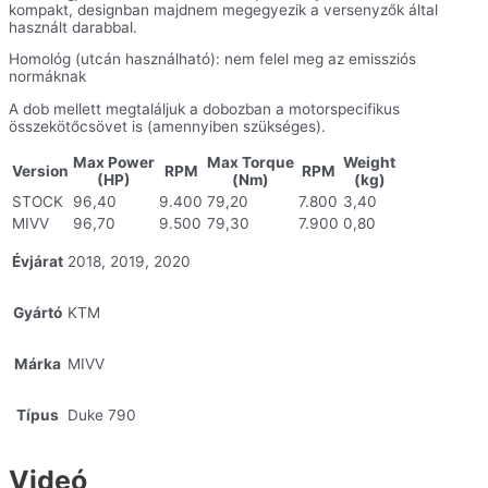
kompakt, designban majdnem megegyezik a versenyzők által
használt darabbal.
Homológ (utcán használható): nem felel meg az emissziós
normáknak
A dob mellett megtaláljuk a dobozban a motorspecifikus
összekötőcsövet is (amennyiben szükséges).
Max Power
Max Torque
Weight
Version
RPM
RPM
(HP)
(Nm)
(kg)
STOCK
96,40
9.400
79,20
7.800
3,40
MIVV
96,70
9.500
79,30
7.900
0,80
Évjárat
2018, 2019, 2020
Gyártó
KTM
Márka
MIVV
Típus
Duke 790
Videó