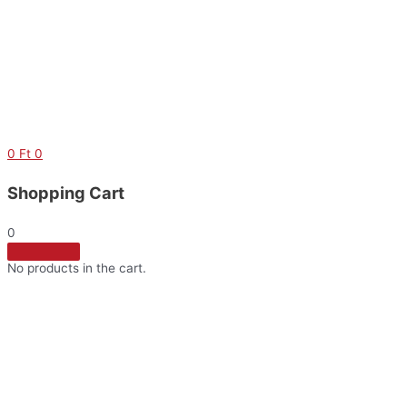
Skip
to
content
0
Ft
0
Shopping Cart
0
No products in the cart.