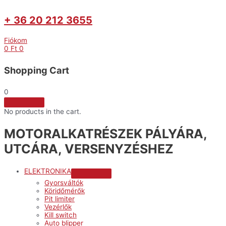
+ 36 20 212 3655
Fiókom
0
Ft
0
Shopping Cart
0
No products in the cart.
MOTORALKATRÉSZEK PÁLYÁRA,
UTCÁRA, VERSENYZÉSHEZ
ELEKTRONIKA
Menu
Gyorsváltók
Toggle
Köridőmérők
Pit limiter
Vezérlők
Kill switch
Auto blipper