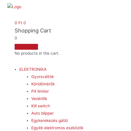
0
Ft
0
Shopping Cart
0
No products in the cart.
ELEKTRONIKA
Gyorsváltók
Köridőmérők
Pit limiter
Vezérlők
Kill switch
Auto blipper
Egykerekezés gátló
Egyéb elektromos eszközök