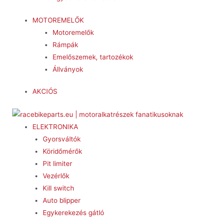
MOTOREMELŐK
Motoremelők
Rámpák
Emelőszemek, tartozékok
Állványok
AKCIÓS
ELEKTRONIKA
Gyorsváltók
Köridőmérők
Pit limiter
Vezérlők
Kill switch
Auto blipper
Egykerekezés gátló