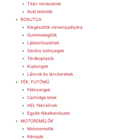
Titán rendszerek
Acél leömlők
BOXUTCA
Kiegészítők versenypályára
Gumimelegítők
Lábtartószettek
Garázs szőnyegek
Térdkoptatók
Kuplungok
Láncok és lánckerekek
FÉK, FUTÓMŰ
Féknyergek
Cartridge kitek
HEL fékcsövek
Egyéb fékalkatrészek
MOTOREMELŐK
Motoremelők
Rámpák