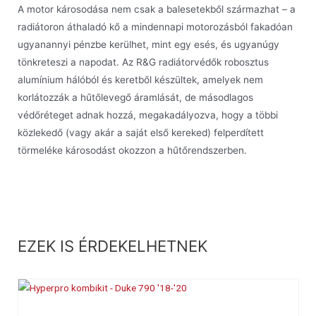
A motor károsodása nem csak a balesetekből származhat – a
radiátoron áthaladó kő a mindennapi motorozásból fakadóan
ugyanannyi pénzbe kerülhet, mint egy esés, és ugyanúgy
tönkreteszi a napodat. Az R&G radiátorvédők robosztus
alumínium hálóból és keretből készültek, amelyek nem
korlátozzák a hűtőlevegő áramlását, de másodlagos
védőréteget adnak hozzá, megakadályozva, hogy a többi
közlekedő (vagy akár a saját első kereked) felperdített
törmeléke károsodást okozzon a hűtőrendszerben.
EZEK IS ÉRDEKELHETNEK