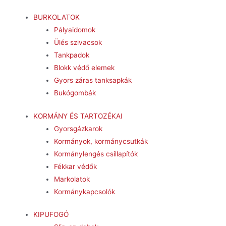
BURKOLATOK
Pályaidomok
Ülés szivacsok
Tankpadok
Blokk védő elemek
Gyors záras tanksapkák
Bukógombák
KORMÁNY ÉS TARTOZÉKAI
Gyorsgázkarok
Kormányok, kormánycsutkák
Kormánylengés csillapítók
Fékkar védők
Markolatok
Kormánykapcsolók
KIPUFOGÓ