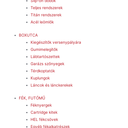
Slip-on dobok
Teljes rendszerek
Titán rendszerek
Acél leömlők
BOXUTCA
Kiegészítők versenypályára
Gumimelegítők
Lábtartószettek
Garázs szőnyegek
Térdkoptatók
Kuplungok
Láncok és lánckerekek
FÉK, FUTÓMŰ
Féknyergek
Cartridge kitek
HEL fékcsövek
Egyéb fékalkatrészek