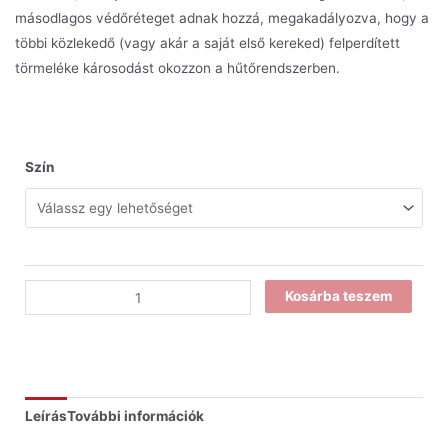
másodlagos védőréteget adnak hozzá, megakadályozva, hogy a
többi közlekedő (vagy akár a saját első kereked) felperdített
törmeléke károsodást okozzon a hűtőrendszerben.
Szín
Kosárba teszem
Leírás
További információk