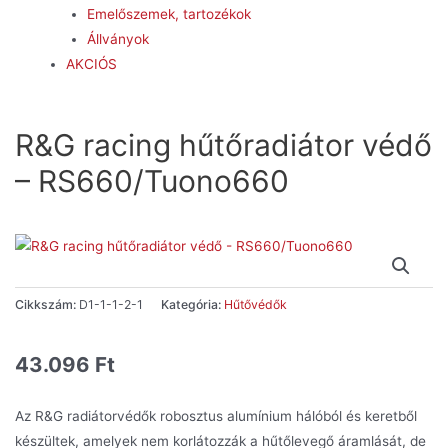
Emelőszemek, tartozékok
Állványok
AKCIÓS
R&G racing hűtőradiátor védő
– RS660/Tuono660
Cikkszám:
D1-1-1-2-1
Kategória:
Hűtővédők
43.096
Ft
Az R&G radiátorvédők robosztus alumínium hálóból és keretből
készültek, amelyek nem korlátozzák a hűtőlevegő áramlását, de