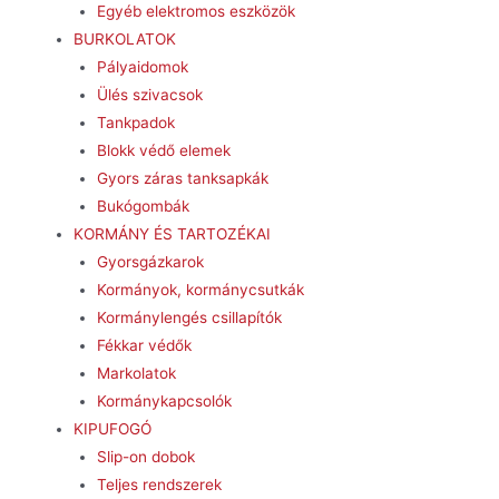
Egyéb elektromos eszközök
BURKOLATOK
Pályaidomok
Ülés szivacsok
Tankpadok
Blokk védő elemek
Gyors záras tanksapkák
Bukógombák
KORMÁNY ÉS TARTOZÉKAI
Gyorsgázkarok
Kormányok, kormánycsutkák
Kormánylengés csillapítók
Fékkar védők
Markolatok
Kormánykapcsolók
KIPUFOGÓ
Slip-on dobok
Teljes rendszerek