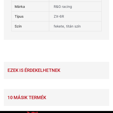
Márka
R&G racing
Típus
ZX-6R
Szín
fekete, titán szín
EZEK IS ÉRDEKELHETNEK
10 MÁSIK TERMÉK