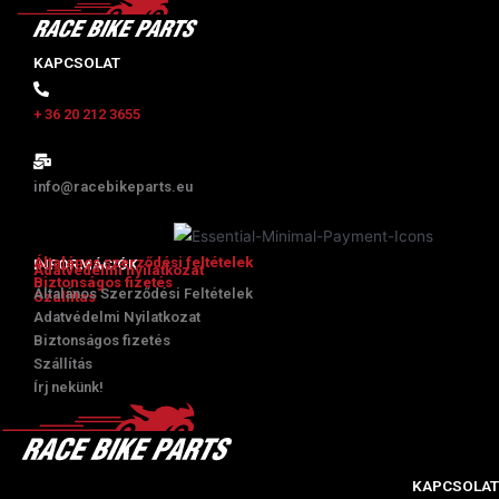
KAPCSOLAT
+ 36 20 212 3655
info@racebikeparts.eu
Általános szerződési feltételek
INFORMÁCIÓK
Adatvédelmi nyilatkozat
Biztonságos fizetés
Általános Szerződési Feltételek
Szállítás
Adatvédelmi Nyilatkozat
Biztonságos fizetés
Szállítás
Írj nekünk!
KAPCSOLAT