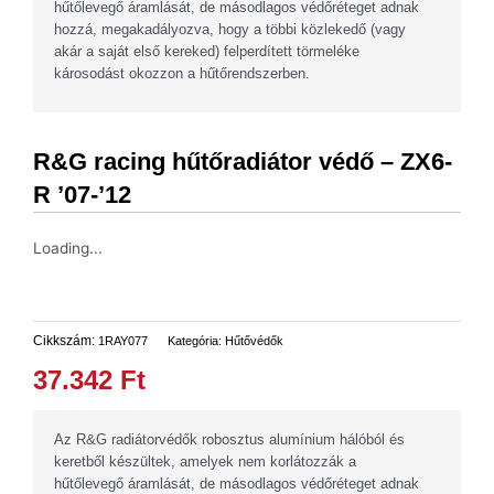
hűtőlevegő áramlását, de másodlagos védőréteget adnak
R
hozzá, megakadályozva, hogy a többi közlekedő (vagy
'07-
akár a saját első kereked) felperdített törmeléke
'12
károsodást okozzon a hűtőrendszerben.
mennyiség
R&G racing hűtőradiátor védő – ZX6-
R ’07-’12
Loading...
Cikkszám:
1RAY077
Kategória:
Hűtővédők
37.342
Ft
Az R&G radiátorvédők robosztus alumínium hálóból és
keretből készültek, amelyek nem korlátozzák a
hűtőlevegő áramlását, de másodlagos védőréteget adnak