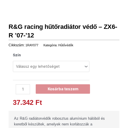
R&G racing hűtőradiátor védő – ZX6-
R ’07-’12
Cikkszám:
1RAY077
Kategória:
Hűtővédők
Szín
R&G
Kosárba teszem
racing
37.342
Ft
hűtőradiátor
védő
-
Az R&G radiátorvédők robosztus alumínium hálóból és
ZX6-
keretből készültek, amelyek nem korlátozzák a