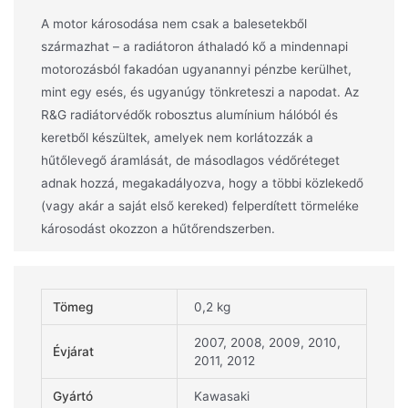
A motor károsodása nem csak a balesetekből
származhat – a radiátoron áthaladó kő a mindennapi
motorozásból fakadóan ugyanannyi pénzbe kerülhet,
mint egy esés, és ugyanúgy tönkreteszi a napodat. Az
R&G radiátorvédők robosztus alumínium hálóból és
keretből készültek, amelyek nem korlátozzák a
hűtőlevegő áramlását, de másodlagos védőréteget
adnak hozzá, megakadályozva, hogy a többi közlekedő
(vagy akár a saját első kereked) felperdített törmeléke
károsodást okozzon a hűtőrendszerben.
Tömeg
0,2 kg
2007, 2008, 2009, 2010,
Évjárat
2011, 2012
Gyártó
Kawasaki