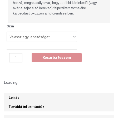
hozzá, megakadályozva, hogy a többi közlekedő (vagy
akár a saját első kereked) felperdített törmeléke
károsodást okozzon a hűtőrendszerben.
Szín
R&G
Kosárba teszem
racing
hűtőradiátor
védő
Loading...
-
ZX6-
R
Leírás
'07-
További információk
'12
mennyiség