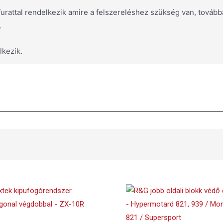
rattal rendelkezik amire a felszereléshez szükség van, továbbá
.
lkezik.