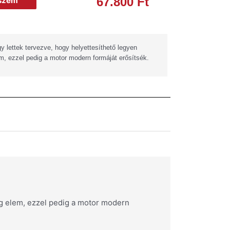
67.800
Ft
eszem
 lettek tervezve, hogy helyettesíthető legyen
m, ezzel pedig a motor modern formáját erősítsék.
ag elem, ezzel pedig a motor modern