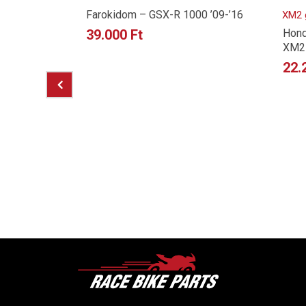
Farokidom – GSX-R 1000 ’09-’16
39.000
Ft
Hond
XM2 
22.
óp
’19-’20