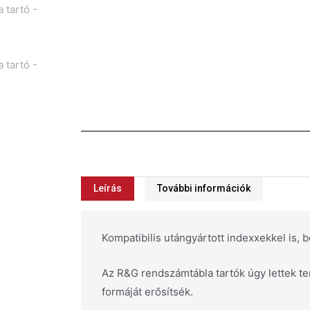
Leírás
További információk
Kompatibilis utángyártott indexxekkel is, be
Az R&G rendszámtábla tartók úgy lettek te
formáját erősítsék.