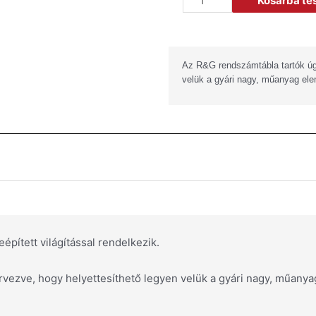
Kosárba t
Az R&G rendszámtábla tartók úgy
velük a gyári nagy, műanyag ele
épített világítással rendelkezik.
rvezve, hogy helyettesíthető legyen velük a gyári nagy, műany