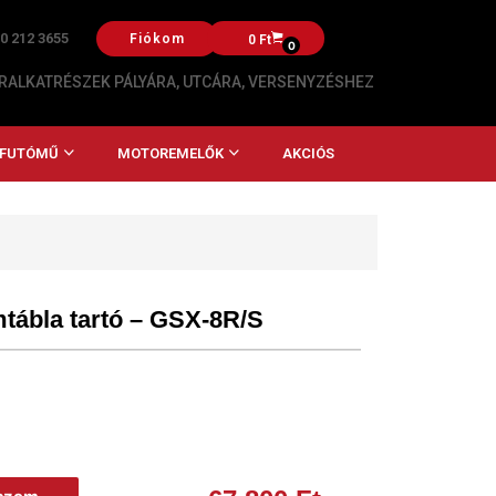
20 212 3655
Fiókom
0
Ft
0
ALKATRÉSZEK PÁLYÁRA, UTCÁRA, VERSENYZÉSHEZ
, FUTÓMŰ
MOTOREMELŐK
AKCIÓS
tábla tartó – GSX-8R/S