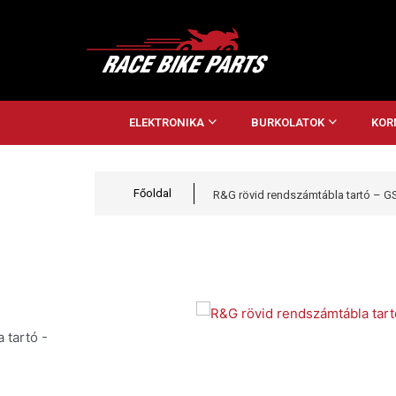
ELEKTRONIKA
BURKOLATOK
KOR
Főoldal
R&G rövid rendszámtábla tartó – G