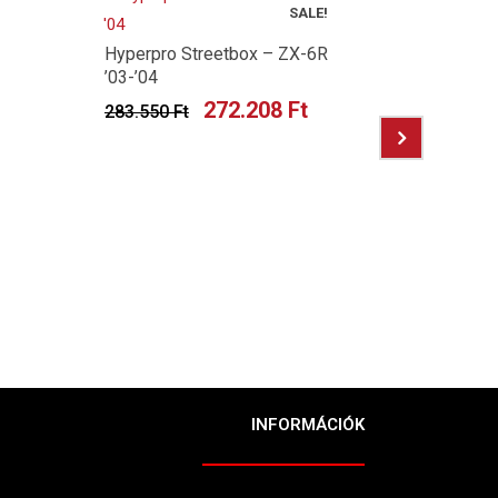
SALE!
Hyperpro Streetbox – ZX-6R
’03-’04
272.208
Ft
283.550
Ft
GB racin
Daytona 
188.81
INFORMÁCIÓK