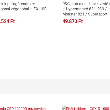
ek kipufogórendszer
R&G jobb oldali blokk védő
gonal végdobbal – ZX-10R
– Hypermotard 821, 939 /
Monster 821 / Supersport
.524
Ft
49.870
Ft