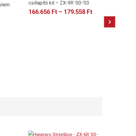
csillapító kit – ZX-9R ’00-’03
 elem
166.656
Ft
–
179.558
Ft
Karbon h
S1000RR
66.000