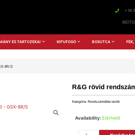
+ 36 
MOTOR
MÁNY ÉS TARTOZÉKAI
KIPUFOGÓ
BOXUTCA
FÉK
SX-8R/S
R&G rövid rendszám
Kategória:
Rendszámtábla tartók
Availability:
Elérhető