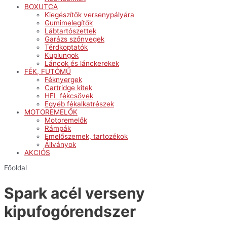
BOXUTCA
Kiegészítők versenypályára
Gumimelegítők
Lábtartószettek
Garázs szőnyegek
Térdkoptatók
Kuplungok
Láncok és lánckerekek
FÉK, FUTÓMŰ
Féknyergek
Cartridge kitek
HEL fékcsövek
Egyéb fékalkatrészek
MOTOREMELŐK
Motoremelők
Rámpák
Emelőszemek, tartozékok
Állványok
AKCIÓS
Főoldal
Spark acél verseny
kipufogórendszer