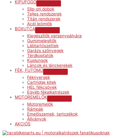
KIPUFOGÓ
Menu
Slip-on dobok
Toggle
Teljes rendszerek
Titán rendszerek
Acél leömlők
BOXUTCA
Menu
Kiegészítők versenypályára
Toggle
Gumimelegítők
Lábtartószettek
Garázs szőnyegek
Térdkoptatók
Kuplungok
Láncok és lánckerekek
FÉK, FUTÓMŰ
Menu
Féknyergek
Toggle
Cartridge kitek
HEL fékcsövek
Egyéb fékalkatrészek
MOTOREMELŐK
Menu
Motoremelők
Toggle
Rámpák
Emelőszemek, tartozékok
Állványok
AKCIÓS
Menu