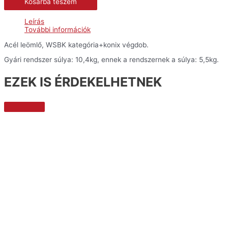
Kosárba teszem
verseny
kipufogórendszer
mennyiség
Leírás
További információk
Acél leömlő, WSBK kategória+konix végdob.
Gyári rendszer súlya: 10,4kg, ennek a rendszernek a súlya: 5,5kg.
EZEK IS ÉRDEKELHETNEK