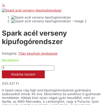
🔍
Spark acél verseny
kipufogórendszer
Kategória:
Titán kipufogó rendszerek
Rendelésre
Spark
acél
Kosárba teszem
verseny
kipufogórendszer
mennyiség
430.427
Ft
A Spark olasz cég high-end kipufogórendszerek gyártására
szakosodott immár 40 éve. Motorokhoz és autókhoz is gyártanak
termékeket, többek közt olyan cégek gyári beszállítói, mint az
Aprilia, az AMG-Mercedes, a Lamborghini, vagy a Porsche. Ilyen