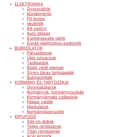
ELEKTRONIKA
Gyorsváltók
Köridőmérők
Pit limiter
Vezérlők
Kill switch
Auto blipper
Egykerekezés gátló
Egyéb elektromos eszközök
BURKOLATOK
Pályaidomok
Ülés szivacsok
Tankpadok
Blokk védő elemek
Gyors záras tanksapkák
Bukógombák
KORMÁNY ÉS TARTOZÉKAI
Gyorsgázkarok
Kormányok, kormánycsutkák
Kormánylengés csillapítók
Fékkar védők
Markolatok
Kormánykapcsolók
KIPUFOGÓ
Slip-on dobok
Teljes rendszerek
Titán rendszerek
Acél leömlők