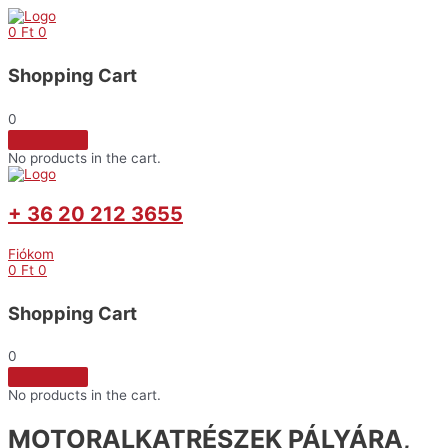
Skip
to
0
Ft
0
content
Shopping Cart
0
No products in the cart.
+ 36 20 212 3655
Fiókom
0
Ft
0
Shopping Cart
0
No products in the cart.
MOTORALKATRÉSZEK PÁLYÁRA,