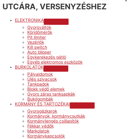
UTCÁRA, VERSENYZÉSHEZ
ELEKTRONIKA
Menu
Gyorsváltók
Toggle
Köridőmérők
Pit limiter
Vezérlők
Kill switch
Auto blipper
Egykerekezés gátló
Egyéb elektromos eszközök
BURKOLATOK
Menu
Pályaidomok
Toggle
Ülés szivacsok
Tankpadok
Blokk védő elemek
Gyors záras tanksapkák
Bukógombák
KORMÁNY ÉS TARTOZÉKAI
Menu
Gyorsgázkarok
Toggle
Kormányok, kormánycsutkák
Kormánylengés csillapítók
Fékkar védők
Markolatok
Kormánykapcsolók