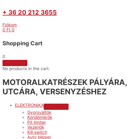
+ 36 20 212 3655
Fiókom
0
Ft
0
Shopping Cart
0
No products in the cart.
MOTORALKATRÉSZEK PÁLYÁRA,
UTCÁRA, VERSENYZÉSHEZ
ELEKTRONIKA
Menu
Gyorsváltók
Toggle
Köridőmérők
Pit limiter
Vezérlők
Kill switch
Auto blipper