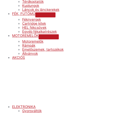
Térdkoptatók
Kuplungok
Láncok és lánckerekek
FÉK, FUTÓMŰ
Menu
Féknyergek
Toggle
Cartridge kitek
HEL fékcsövek
Egyéb fékalkatrészek
MOTOREMELŐK
Menu
Motoremelők
Toggle
Rámpák
Emelőszemek, tartozékok
Állványok
AKCIÓS
Menu
ELEKTRONIKA
Gyorsváltók