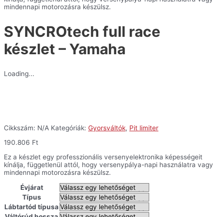
mindennapi motorozásra készülsz.
SYNCROtech full race
készlet – Yamaha
Loading...
Cikkszám:
N/A
Kategóriák:
Gyorsváltók
,
Pit limiter
190.806
Ft
Ez a készlet egy professzionális versenyelektronika képességeit
kínálja, függetlenül attól, hogy versenypálya-napi használatra vagy
mindennapi motorozásra készülsz.
Évjárat
Típus
Lábtartód típusa
Váltórúd hossza