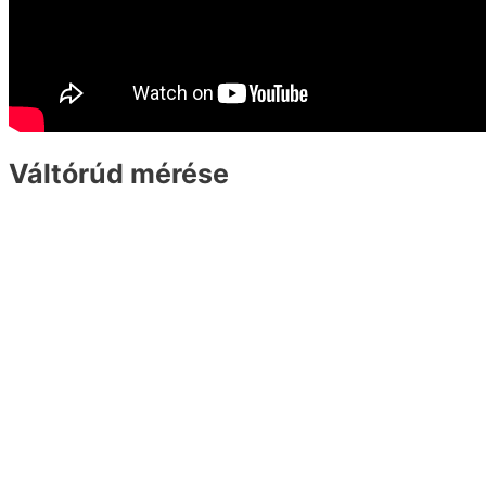
Váltórúd mérése