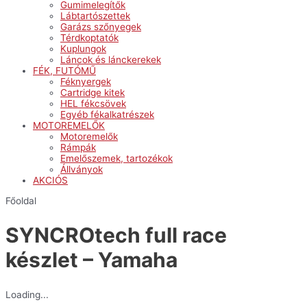
Gumimelegítők
Lábtartószettek
Garázs szőnyegek
Térdkoptatók
Kuplungok
Láncok és lánckerekek
FÉK, FUTÓMŰ
Féknyergek
Cartridge kitek
HEL fékcsövek
Egyéb fékalkatrészek
MOTOREMELŐK
Motoremelők
Rámpák
Emelőszemek, tartozékok
Állványok
AKCIÓS
Főoldal
SYNCROtech full race
készlet – Yamaha
Loading...