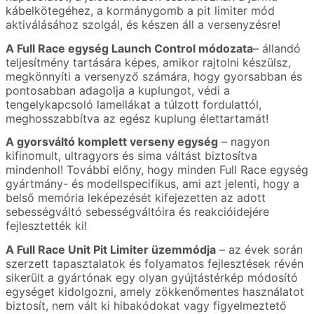
kábelkötegéhez, a kormánygomb a pit limiter mód
aktiválásához szolgál, és készen áll a versenyzésre!
A Full Race egység Launch Control módozata
– állandó
teljesítmény tartására képes, amikor rajtolni készülsz,
megkönnyíti a versenyző számára, hogy gyorsabban és
pontosabban adagolja a kuplungot, védi a
tengelykapcsoló lamellákat a túlzott fordulattól,
meghosszabbítva az egész kuplung élettartamát!
A gyorsváltó komplett verseny egység
– nagyon
kifinomult, ultragyors és sima váltást biztosítva
mindenhol! További előny, hogy minden Full Race egység
gyártmány- és modellspecifikus, ami azt jelenti, hogy a
belső memória leképezését kifejezetten az adott
sebességváltó sebességváltóira és reakcióidejére
fejlesztették ki!
A Full Race Unit Pit Limiter üzemmódja
– az évek során
szerzett tapasztalatok és folyamatos fejlesztések révén
sikerült a gyártónak egy olyan gyújtástérkép módosító
egységet kidolgozni, amely zökkenőmentes használatot
biztosít, nem vált ki hibakódokat vagy figyelmeztető