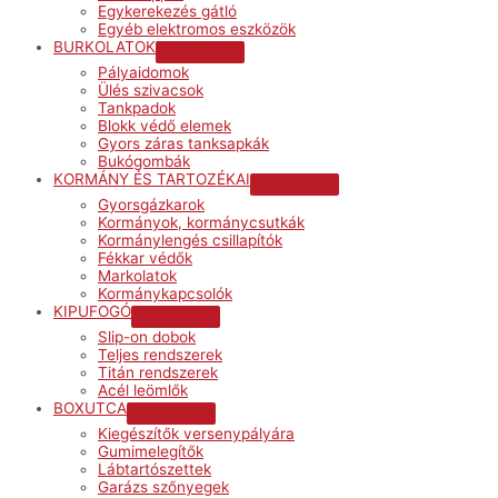
Egykerekezés gátló
Egyéb elektromos eszközök
BURKOLATOK
Menu
Pályaidomok
Toggle
Ülés szivacsok
Tankpadok
Blokk védő elemek
Gyors záras tanksapkák
Bukógombák
KORMÁNY ÉS TARTOZÉKAI
Menu
Gyorsgázkarok
Toggle
Kormányok, kormánycsutkák
Kormánylengés csillapítók
Fékkar védők
Markolatok
Kormánykapcsolók
KIPUFOGÓ
Menu
Slip-on dobok
Toggle
Teljes rendszerek
Titán rendszerek
Acél leömlők
BOXUTCA
Menu
Kiegészítők versenypályára
Toggle
Gumimelegítők
Lábtartószettek
Garázs szőnyegek