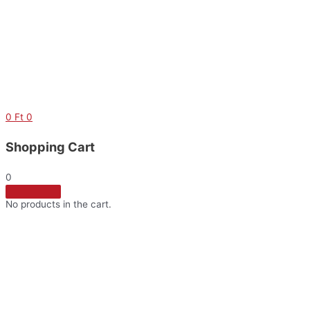
Skip
to
content
0
Ft
0
Shopping Cart
0
No products in the cart.