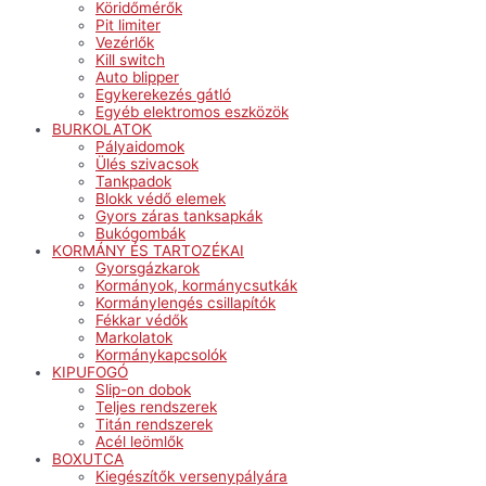
Köridőmérők
Pit limiter
Vezérlők
Kill switch
Auto blipper
Egykerekezés gátló
Egyéb elektromos eszközök
BURKOLATOK
Pályaidomok
Ülés szivacsok
Tankpadok
Blokk védő elemek
Gyors záras tanksapkák
Bukógombák
KORMÁNY ÉS TARTOZÉKAI
Gyorsgázkarok
Kormányok, kormánycsutkák
Kormánylengés csillapítók
Fékkar védők
Markolatok
Kormánykapcsolók
KIPUFOGÓ
Slip-on dobok
Teljes rendszerek
Titán rendszerek
Acél leömlők
BOXUTCA
Kiegészítők versenypályára