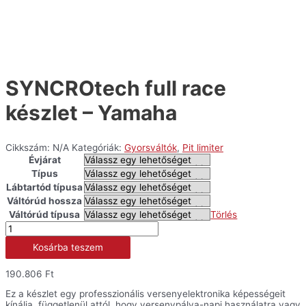
SYNCROtech full race
készlet – Yamaha
Cikkszám:
N/A
Kategóriák:
Gyorsváltók
,
Pit limiter
Évjárat
Típus
Lábtartód típusa
Váltórúd hossza
Váltórúd típusa
Törlés
SYNCROtech
full
Kosárba teszem
race
készlet
-
190.806
Ft
Yamaha
mennyiség
Ez a készlet egy professzionális versenyelektronika képességeit
kínálja, függetlenül attól, hogy versenypálya-napi használatra vagy