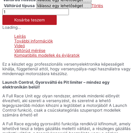
Váltórúd típusa
Törlés
SYNCROtech
full
Kosárba teszem
race
készlet
Loading...
-
Yamaha
Leírás
mennyiség
További információk
Videó
Váltórúd mérése
Kompatibilis modellek és évjáratok
Ez a készlet egy professzionális versenyelektronika képességeit
kínálja, függetlenül attól, hogy versenypálya-napi használatra vagy
mindennapi motorozásra készülsz.
Launch Control, Gyorsváltó és Pit limiter – mindez egy
elektronikán belül!
A Full Race Unit egy olyan rendszer, aminek mindenki előnyét
élvezheti, aki szereti a versenyzést, és szeretné a lehető
legegyszerűbb módon kihozni a legtöbbet a motorjából! A Launch
Control funkció, csak a csúcskategóriás szupersport modellek
számára érhető el!
A Full Race egység gyorsváltó funkciója rendkívül kifinomult, amely
lehetővé teszi a teljes gázállás melletti váltást, a részleges gázállás