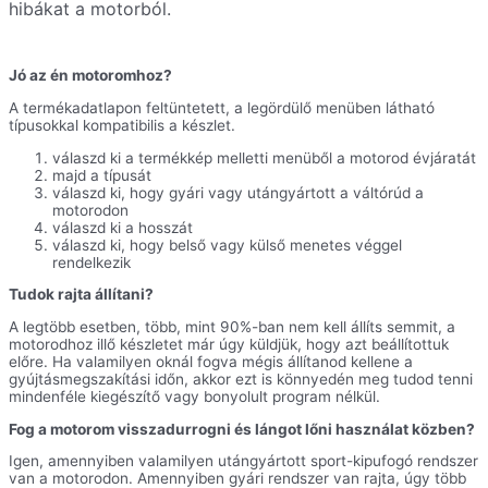
hibákat a motorból.
Jó az én motoromhoz?
A termékadatlapon feltüntetett, a legördülő menüben látható
típusokkal kompatibilis a készlet.
válaszd ki a termékkép melletti menüből a motorod évjáratát
majd a típusát
válaszd ki, hogy gyári vagy utángyártott a váltórúd a
motorodon
válaszd ki a hosszát
válaszd ki, hogy belső vagy külső menetes véggel
rendelkezik
Tudok rajta állítani?
A legtöbb esetben, több, mint 90%-ban nem kell állíts semmit, a
motorodhoz illő készletet már úgy küldjük, hogy azt beállítottuk
előre. Ha valamilyen oknál fogva mégis állítanod kellene a
gyújtásmegszakítási időn, akkor ezt is könnyedén meg tudod tenni
mindenféle kiegészítő vagy bonyolult program nélkül.
Fog a motorom visszadurrogni és lángot lőni használat közben?
Igen, amennyiben valamilyen utángyártott sport-kipufogó rendszer
van a motorodon. Amennyiben gyári rendszer van rajta, úgy több