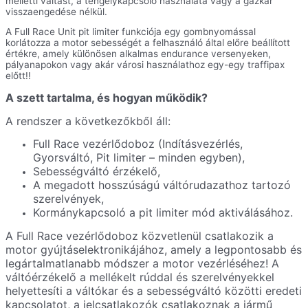
melletti váltást, a tengelykapcsoló használata vagy a gázkar
visszaengedése nélkül.
A Full Race Unit pit limiter funkciója egy gombnyomással
korlátozza a motor sebességét a felhasználó által előre beállított
értékre, amely különösen alkalmas endurance versenyeken,
pályanapokon vagy akár városi használathoz egy-egy traffipax
előtt!!
A szett tartalma, és hogyan működik?
A rendszer a következőkből áll:
Full Race vezérlődoboz (Indításvezérlés,
Gyorsváltó, Pit limiter – minden egyben),
Sebességváltó érzékelő,
A megadott hosszúságú váltórudazathoz tartozó
szerelvények,
Kormánykapcsoló a pit limiter mód aktiválásához.
A Full Race vezérlődoboz közvetlenül csatlakozik a
motor gyújtáselektronikájához, amely a legpontosabb és
legártalmatlanabb módszer a motor vezérléséhez! A
váltóérzékelő a mellékelt rúddal és szerelvényekkel
helyettesíti a váltókar és a sebességváltó közötti eredeti
kapcsolatot, a jelcsatlakozók csatlakoznak a jármű