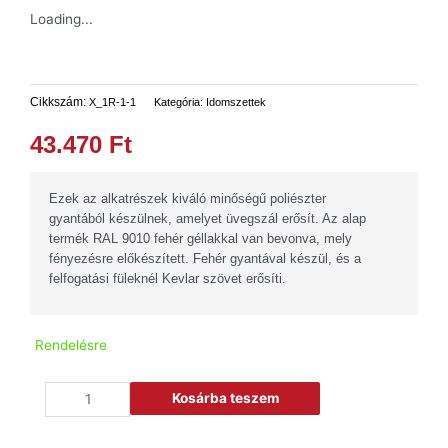
Loading...
Cikkszám:
X_1R-1-1
Kategória:
Idomszettek
43.470
Ft
Ezek az alkatrészek kiváló minőségű poliészter
gyantából készülnek, amelyet üvegszál erősít. Az alap
termék RAL 9010 fehér géllakkal van bevonva, mely
fényezésre előkészített. Fehér gyantával készül, és a
felfogatási füleknél Kevlar szövet erősíti.
Rendelésre
Kosárba teszem