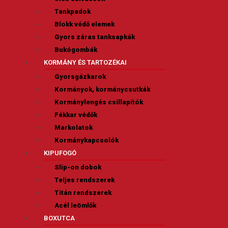
Tankpadok
Blokk védő elemek
Gyors záras tanksapkák
Bukógombák
KORMÁNY ÉS TARTOZÉKAI
Gyorsgázkarok
Kormányok, kormánycsutkák
Kormánylengés csillapítók
Fékkar védők
Markolatok
Kormánykapcsolók
KIPUFOGÓ
Slip-on dobok
Teljes rendszerek
Titán rendszerek
Acél leömlők
BOXUTCA