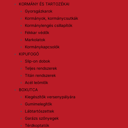
KORMÁNY ÉS TARTOZÉKAI
Gyorsgázkarok
Kormányok, kormánycsutkák
Kormánylengés csillapítók
Fékkar védők
Markolatok
Kormánykapcsolók
KIPUFOGÓ
Slip-on dobok
Teljes rendszerek
Titán rendszerek
Acél leömlők
BOXUTCA
Kiegészítők versenypályára
Gumimelegítők
Lábtartószettek
Garázs szőnyegek
Térdkoptatók