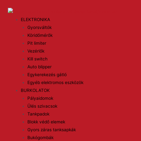
ELEKTRONIKA
Gyorsváltók
Köridőmérők
Pit limiter
Vezérlők
Kill switch
Auto blipper
Egykerekezés gátló
Egyéb elektromos eszközök
BURKOLATOK
Pályaidomok
Ülés szivacsok
Tankpadok
Blokk védő elemek
Gyors záras tanksapkák
Bukógombák