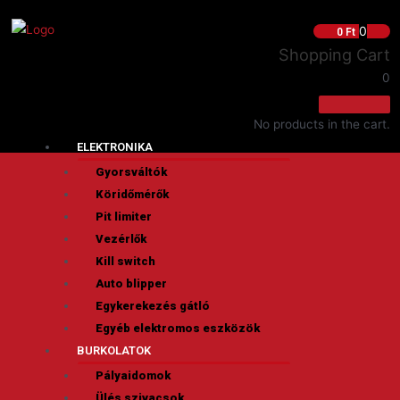
0
0
Ft
Shopping Cart
0
No products in the cart.
ELEKTRONIKA
Gyorsváltók
Köridőmérők
Pit limiter
Vezérlők
Kill switch
Auto blipper
Egykerekezés gátló
Egyéb elektromos eszközök
BURKOLATOK
Pályaidomok
Ülés szivacsok