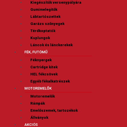
Kiegészítők versenypályára
Gumimelegítők
Lábtartószettek
Garázs szőnyegek
Térdkoptatók
Kuplungok
Láncok és lánckerekek
FÉK, FUTÓMŰ
Féknyergek
Cartridge kitek
HEL fékcsövek
Egyéb fékalkatrészek
MOTOREMELŐK
Motoremelők
Rámpák
Emelőszemek, tartozékok
Állványok
AKCIÓS