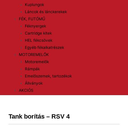
Kuplungok
Láncok és lánckerekek
FÉK, FUTÓMŰ
Féknyergek
Cartridge kitek
HEL fékcsövek
Egyéb fékalkatrészek
MOTOREMELŐK
Motoremelők
Rámpák
Emelőszemek, tartozékok
Állványok
AKCIÓS
Tank borítás – RSV 4