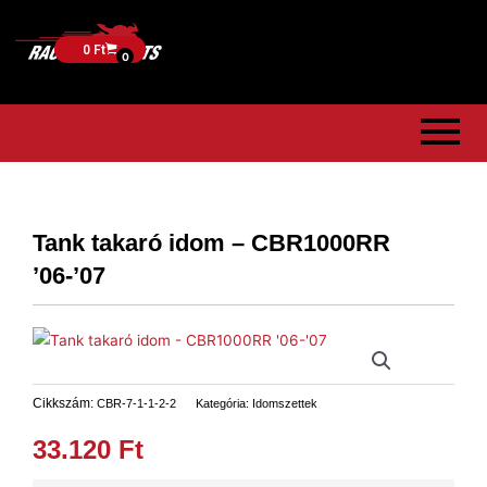
0
Ft
0
Tank takaró idom – CBR1000RR
’06-’07
Cikkszám:
CBR-7-1-1-2-2
Kategória:
Idomszettek
33.120
Ft