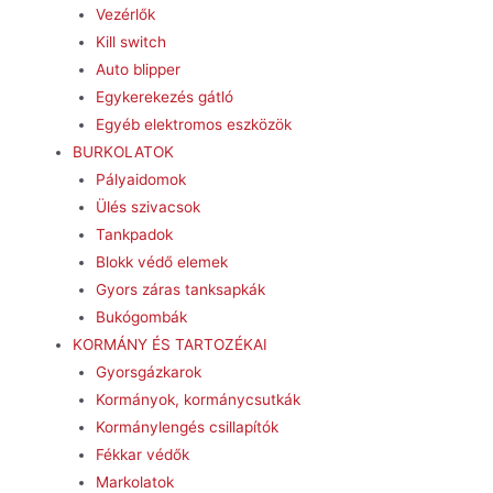
Vezérlők
Kill switch
Auto blipper
Egykerekezés gátló
Egyéb elektromos eszközök
BURKOLATOK
Pályaidomok
Ülés szivacsok
Tankpadok
Blokk védő elemek
Gyors záras tanksapkák
Bukógombák
KORMÁNY ÉS TARTOZÉKAI
Gyorsgázkarok
Kormányok, kormánycsutkák
Kormánylengés csillapítók
Fékkar védők
Markolatok