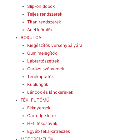
Slip-on dobok
Teljes rendszerek
Titán rendszerek
Acél leömlők
BOXUTCA
Kiegészítők versenypályára
Gumimelegítők
Lábtartószettek
Garázs szőnyegek
Térdkoptatók
Kuplungok
Láncok és lánckerekek
FÉK, FUTÓMŰ
Féknyergek
Cartridge kitek
HEL fékcsövek
Egyéb fékalkatrészek
MOTOREMELŐK