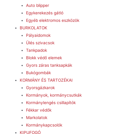
Auto blipper
Egykerekezés gátló
Egyéb elektromos eszközök
BURKOLATOK
Pályaidomok
Ülés szivacsok
Tankpadok
Blokk védő elemek
Gyors záras tanksapkák
Bukógombák
KORMÁNY ÉS TARTOZÉKAI
Gyorsgázkarok
Kormányok, kormánycsutkák
Kormánylengés csillapítók
Fékkar védők
Markolatok
Kormánykapcsolók
KIPUFOGÓ