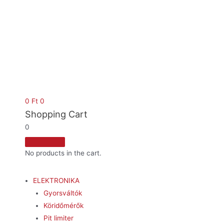
0
Ft
0
Shopping Cart
0
No products in the cart.
ELEKTRONIKA
Gyorsváltók
Köridőmérők
Pit limiter