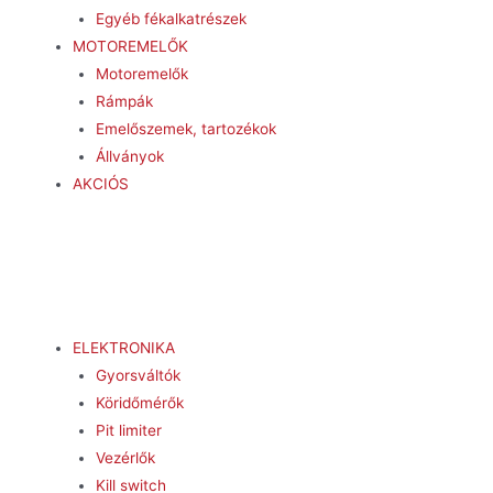
Egyéb fékalkatrészek
MOTOREMELŐK
Motoremelők
Rámpák
Emelőszemek, tartozékok
Állványok
AKCIÓS
ELEKTRONIKA
Gyorsváltók
Köridőmérők
Pit limiter
Vezérlők
Kill switch