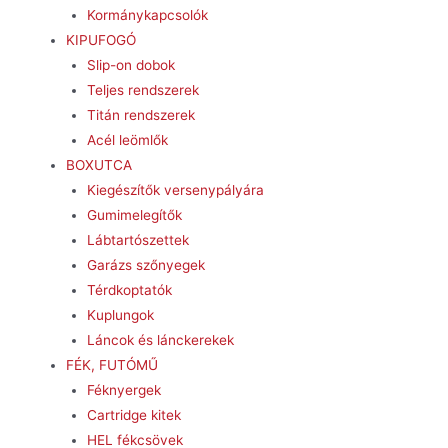
Kormánykapcsolók
KIPUFOGÓ
Slip-on dobok
Teljes rendszerek
Titán rendszerek
Acél leömlők
BOXUTCA
Kiegészítők versenypályára
Gumimelegítők
Lábtartószettek
Garázs szőnyegek
Térdkoptatók
Kuplungok
Láncok és lánckerekek
FÉK, FUTÓMŰ
Féknyergek
Cartridge kitek
HEL fékcsövek