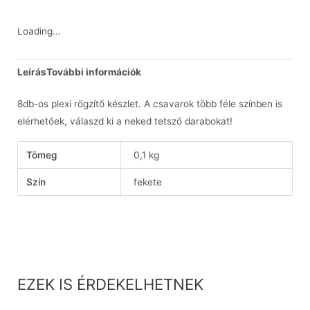
Loading...
Leírás
További információk
8db-os plexi rögzítő készlet. A csavarok több féle színben is
elérhetőek, válaszd ki a neked tetsző darabokat!
Tömeg
0,1 kg
Szín
fekete
EZEK IS ÉRDEKELHETNEK