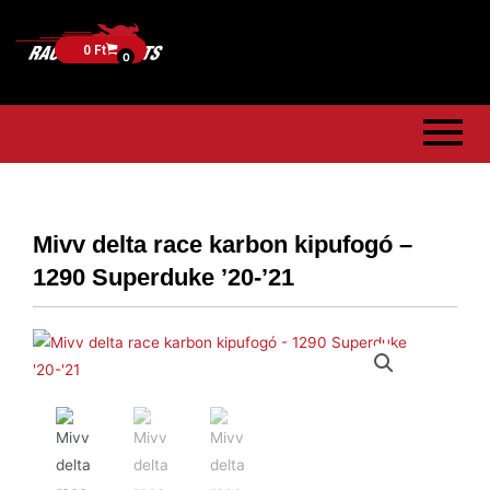
0
Ft
0
Mivv delta race karbon kipufogó –
1290 Superduke ’20-’21