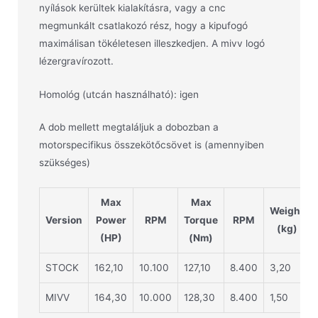
nyílások kerültek kialakításra, vagy a cnc
megmunkált csatlakozó rész, hogy a kipufogó
maximálisan tökéletesen illeszkedjen. A mivv logó
lézergravírozott.
Homológ (utcán használható): igen
A dob mellett megtaláljuk a dobozban a
motorspecifikus összekötőcsövet is (amennyiben
szükséges)
Max
Max
Weight
Version
Power
RPM
Torque
RPM
(kg)
(HP)
(Nm)
STOCK
162,10
10.100
127,10
8.400
3,20
MIVV
164,30
10.000
128,30
8.400
1,50