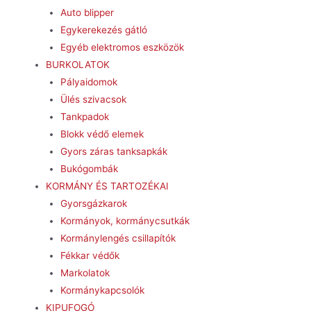
Auto blipper
Egykerekezés gátló
Egyéb elektromos eszközök
BURKOLATOK
Pályaidomok
Ülés szivacsok
Tankpadok
Blokk védő elemek
Gyors záras tanksapkák
Bukógombák
KORMÁNY ÉS TARTOZÉKAI
Gyorsgázkarok
Kormányok, kormánycsutkák
Kormánylengés csillapítók
Fékkar védők
Markolatok
Kormánykapcsolók
KIPUFOGÓ