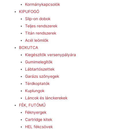
Kormánykapcsolók
KIPUFOGÓ
Slip-on dobok
Teljes rendszerek
Titán rendszerek
Acél leömlők
BOXUTCA
Kiegészítők versenypályára
Gumimelegítők
Lábtartószettek
Garázs szőnyegek
Térdkoptatók
Kuplungok
Láncok és lánckerekek
FÉK, FUTÓMŰ
Féknyergek
Cartridge kitek
HEL fékcsövek