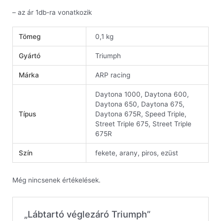
– az ár 1db-ra vonatkozik
Tömeg
0,1 kg
Gyártó
Triumph
Márka
ARP racing
Daytona 1000, Daytona 600,
Daytona 650, Daytona 675,
Típus
Daytona 675R, Speed Triple,
Street Triple 675, Street Triple
675R
Szín
fekete, arany, piros, ezüst
Még nincsenek értékelések.
„Lábtartó véglezáró Triumph”