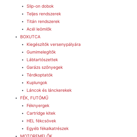
Slip-on dobok
Teljes rendszerek
Titán rendszerek
Acél leömlők
BOXUTCA
Kiegészítők versenypályára
Gumimelegítők
Lábtartószettek
Garázs szőnyegek
Térdkoptatók
Kuplungok
Láncok és lánckerekek
FÉK, FUTÓMŰ
Féknyergek
Cartridge kitek
HEL fékcsövek
Egyéb fékalkatrészek
MOTOREMELŐK