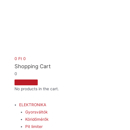
0
Ft
0
Shopping Cart
0
No products in the cart.
ELEKTRONIKA
Gyorsváltók
Köridőmérők
Pit limiter