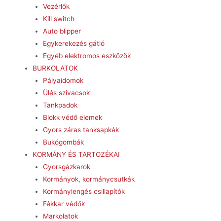
Vezérlők
Kill switch
Auto blipper
Egykerekezés gátló
Egyéb elektromos eszközök
BURKOLATOK
Pályaidomok
Ülés szivacsok
Tankpadok
Blokk védő elemek
Gyors záras tanksapkák
Bukógombák
KORMÁNY ÉS TARTOZÉKAI
Gyorsgázkarok
Kormányok, kormánycsutkák
Kormánylengés csillapítók
Fékkar védők
Markolatok