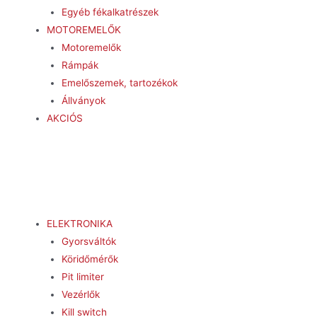
Egyéb fékalkatrészek
MOTOREMELŐK
Motoremelők
Rámpák
Emelőszemek, tartozékok
Állványok
AKCIÓS
ELEKTRONIKA
Gyorsváltók
Köridőmérők
Pit limiter
Vezérlők
Kill switch