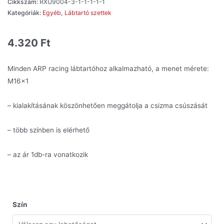
Cikkszám:
RXU9004-3-1-1-1-1-1
Kategóriák:
Egyéb
,
Lábtartó szettek
4.320
Ft
Minden ARP racing lábtartóhoz alkalmazható, a menet mérete:
M16x1
– kialakításának köszönhetően meggátolja a csizma csúszását
– több színben is elérhető
– az ár 1db-ra vonatkozik
Szín