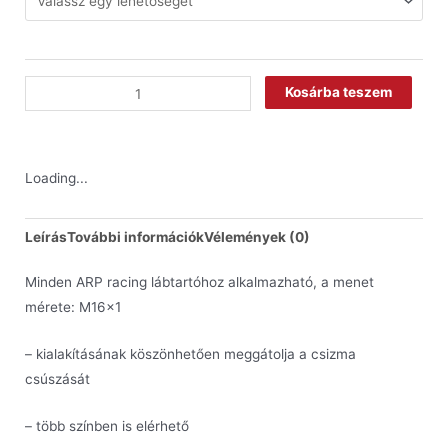
Kosárba teszem
Loading...
Leírás
További információk
Vélemények (0)
Minden ARP racing lábtartóhoz alkalmazható, a menet
mérete: M16x1
– kialakításának köszönhetően meggátolja a csizma
csúszását
– több színben is elérhető